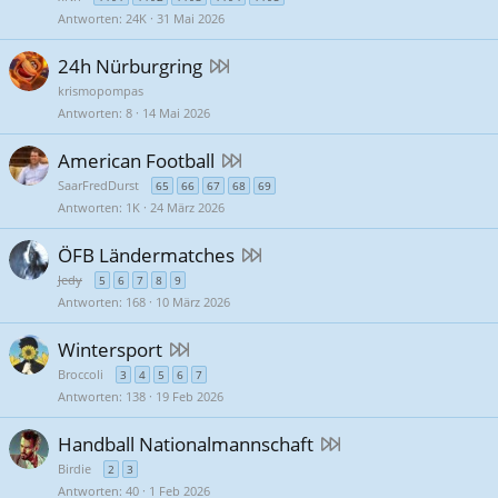
Antworten
24K
31 Mai 2026
24h Nürburgring
krismopompas
Antworten
8
14 Mai 2026
American Football
SaarFredDurst
65
66
67
68
69
Antworten
1K
24 März 2026
ÖFB Ländermatches
Jedy
5
6
7
8
9
Antworten
168
10 März 2026
Wintersport
Broccoli
3
4
5
6
7
Antworten
138
19 Feb 2026
Handball Nationalmannschaft
Birdie
2
3
Antworten
40
1 Feb 2026