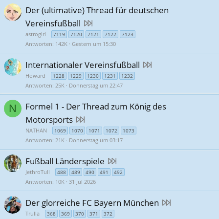
Der (ultimative) Thread für deutschen
Vereinsfußball
astrogirl
7119
7120
7121
7122
7123
Antworten
142K
Gestern um 15:30
Internationaler Vereinsfußball
Howard
1228
1229
1230
1231
1232
Antworten
25K
Donnerstag um 22:47
Formel 1 - Der Thread zum König des
N
Motorsports
NATHAN
1069
1070
1071
1072
1073
Antworten
21K
Donnerstag um 03:17
Fußball Länderspiele
JethroTull
488
489
490
491
492
Antworten
10K
31 Jul 2026
Der glorreiche FC Bayern München
Trulla
368
369
370
371
372