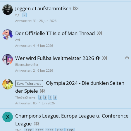
Joggen / Laufstammtisch
zig
2
Antworten
31
28 Jun 2026
Der Offizielle TT Isle of Man Thread
Avi
Antworten
4
6 Jun 2026
Wer wird Fußballweltmeister 2026 ⚽
e
Eisenschweißer
s
Antworten
2
6 Jun 2026
p
Olympia 2024 - Die dunklen Seiten
e
Zero Tolerance
r
der Spiele
r
TheSeaSnake
2
3
4
5
t
Antworten
85
1 Jun 2026
Champions League, Europa League u. Conference
X
League
xNn
1191
1192
1193
1194
1195