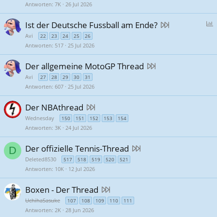
Antworten
7K
26 Jul 2026
A
Ist der Deutsche Fussball am Ende?
b
Avi
22
23
24
25
26
s
Antworten
517
25 Jul 2026
t
Der allgemeine MotoGP Thread
i
Avi
27
28
29
30
31
Antworten
607
25 Jul 2026
u
Der NBAthread
n
Wednesday
g
150
151
152
153
154
Antworten
3K
24 Jul 2026
Der offizielle Tennis-Thread
D
Deleted8530
517
518
519
520
521
Antworten
10K
12 Jul 2026
Boxen - Der Thread
UchihaSasuke
107
108
109
110
111
Antworten
2K
28 Jun 2026