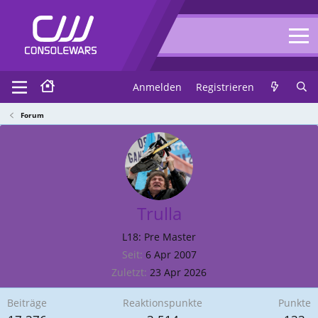
Anmelden
Registrieren
Forum
Trulla
L18: Pre Master
Seit
6 Apr 2007
Zuletzt
23 Apr 2026
Beiträge
Reaktionspunkte
Punkte