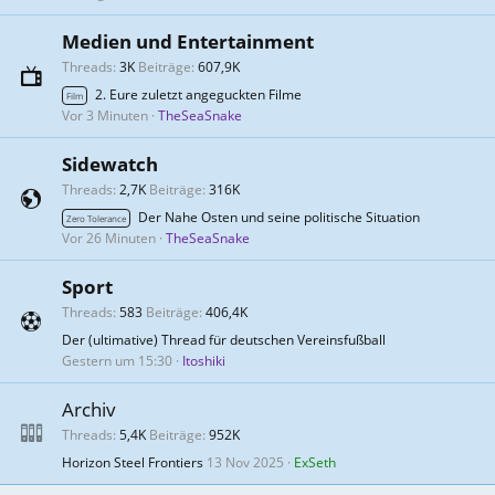
Medien und Entertainment
Threads
3K
Beiträge
607,9K
2. Eure zuletzt angeguckten Filme
Film
Vor 3 Minuten
TheSeaSnake
Sidewatch
Threads
2,7K
Beiträge
316K
Der Nahe Osten und seine politische Situation
Zero Tolerance
Vor 26 Minuten
TheSeaSnake
Sport
Threads
583
Beiträge
406,4K
Der (ultimative) Thread für deutschen Vereinsfußball
Gestern um 15:30
Itoshiki
Archiv
Threads
5,4K
Beiträge
952K
Horizon Steel Frontiers
13 Nov 2025
ExSeth