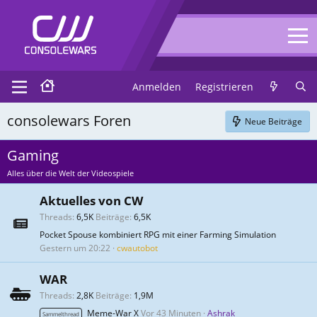
Anmelden
Registrieren
consolewars Foren
Neue Beiträge
Gaming
Alles über die Welt der Videospiele
Aktuelles von CW
Threads
6,5K
Beiträge
6,5K
Pocket Spouse kombiniert RPG mit einer Farming Simulation
Gestern um 20:22
cwautobot
WAR
Threads
2,8K
Beiträge
1,9M
Meme-War X
Vor 43 Minuten
Ashrak
Sammelthread