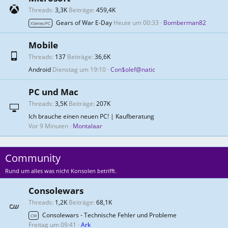
Threads
3,3K
Beiträge
459,4K
Gears of War E-Day
Heute um 00:33
Bomberman82
XSeries/PC
Mobile
Threads
137
Beiträge
36,6K
Android
Dienstag um 19:10
Con$olef@natic
PC und Mac
Threads
3,5K
Beiträge
207K
Ich brauche einen neuen PC! | Kaufberatung
Vor 9 Minuten
Montalaar
Community
Rund um alles was nicht Konsolen betrifft.
Consolewars
Threads
1,2K
Beiträge
68,1K
Consolewars - Technische Fehler und Probleme
CW
Freitag um 09:41
Ark