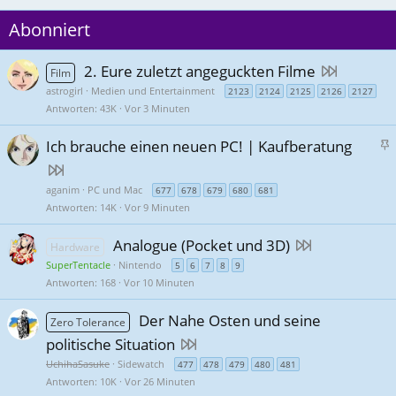
Abonniert
2. Eure zuletzt angeguckten Filme
Film
astrogirl
Medien und Entertainment
2123
2124
2125
2126
2127
Antworten
43K
Vor 3 Minuten
S
Ich brauche einen neuen PC! | Kaufberatung
t
i
aganim
PC und Mac
677
678
679
680
681
c
Antworten
14K
Vor 9 Minuten
k
y
Analogue (Pocket und 3D)
Hardware
SuperTentacle
Nintendo
5
6
7
8
9
Antworten
168
Vor 10 Minuten
Der Nahe Osten und seine
Zero Tolerance
politische Situation
UchihaSasuke
Sidewatch
477
478
479
480
481
Antworten
10K
Vor 26 Minuten