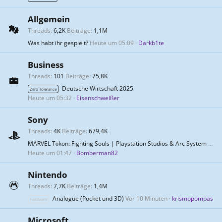
Allgemein
Threads
6,2K
Beiträge
1,1M
Was habt ihr gespielt?
Heute um 05:09
Darkb1te
Business
Threads
101
Beiträge
75,8K
Deutsche Wirtschaft 2025
Zero Tolerance
Heute um 05:32
Eisenschweißer
Sony
Threads
4K
Beiträge
679,4K
MARVEL Tōkon: Fighting Souls | Playstation Studios & Arc System Works
Heute um 01:47
Bomberman82
Nintendo
Threads
7,7K
Beiträge
1,4M
Analogue (Pocket und 3D)
Vor 10 Minuten
krismopompas
Hardware
Microsoft