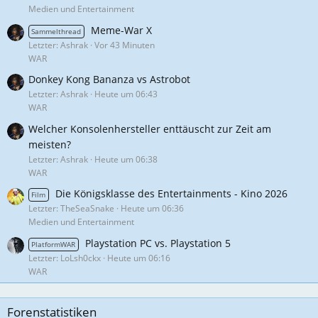
Medien und Entertainment
Meme-War X
Sammelthread
Letzter: Ashrak
Vor 43 Minuten
WAR
Donkey Kong Bananza vs Astrobot
Letzter: Ashrak
Heute um 06:43
WAR
Welcher Konsolenhersteller enttäuscht zur Zeit am
meisten?
Letzter: Ashrak
Heute um 06:38
WAR
Die Königsklasse des Entertainments - Kino 2026
Film
Letzter: TheSeaSnake
Heute um 06:36
Medien und Entertainment
Playstation PC vs. Playstation 5
PlatformWAR
Letzter: LoLsh0ckx
Heute um 06:16
WAR
Forenstatistiken