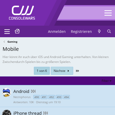
Anmelden
Registrieren
Gaming
Mobile
Hier könnt ihr euch über iOS und Android Gaming unterhalten. Von kleinen
Zwischendurch-Spielen bis zu größeren Spielen.
Zuletzt
1 von 6
Nächste
Filter
Android
Necrophorus
490
491
492
493
494
Antworten
10K
Dienstag um 19:10
iPhone thread