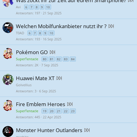
Was zockt ihr zur Zeit auf eurem Smartphone?
n
Avi
g
6
7
8
9
10
Antworten
197
21 Sep 2025
Welchen Mobilfunkanbieter nutzt ihr ?
T0AD
6
7
8
9
10
Antworten
193
16 Sep 2025
Pokémon GO
SuperTentacle
80
81
82
83
84
Antworten
2K
7 Sep 2025
Huawei Mate XT
Golvellius
Antworten
3
6 Sep 2025
Fire Emblem Heroes
SuperTentacle
19
20
21
22
23
Antworten
445
22 Apr 2025
Monster Hunter Outlanders
machito