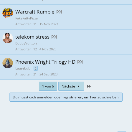
Warcraft Rumble
FakeFattyPizza
Antworten
11
15 Nov 2023
telekom stress
BobbyVuitton
Antworten
12
4 Nov 2023
Phoenix Wright Trilogy HD
Lausebub
2
Antworten
21
24 Sep 2023
Zuletzt
1 von 6
Nächste
Du musst dich anmelden oder registrieren, um hier zu schreiben.