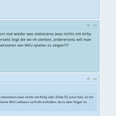
#3
gern mal wieder was stationäres (was nichts mit Kirby
seits liegt die wii im sterben, andererseits will man
 versionen von WiiU spielen zu zeigen???
#4
tationäres (was nichts mit Kirby oder Zelda SS zutun hat). ist mir
 keine WiiU software verfrüht enthüllen. ob es aber klüger ist