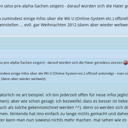
n (also pre-alpha-Sachen zeigen) - darauf würden sich die Hater 
 zumindest einige Infos über die Wii U (Online-System etc.) offiziel
nstellen ... evtl. gar Weihnachten 2012 (dann aber wieder weltwei
so pre-alpha-Sachen zeigen) - darauf würden sich die Hater geradezu stürzen
ndest einige Infos über die Wii U (Online-System etc.) offiziell ankündigt - man
2 (dann aber wieder weltweit).
rlich ne art beispiel. ich bin jederzeit offen für neue infos jeglic
men). aber wie schon gesagt. ich bezweifel, dass es besser ist liebe
 auch als solche gekennzeichnet werden ^^). denn so werden sich di
en. Nintendo hat imo einfach zu lange nichts gemacht und daher gi
hater kann man nun sowieso nichts mehr machen. mal sehen wie es 