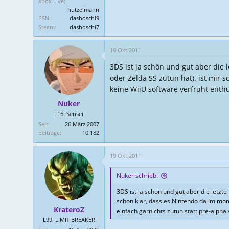
Xbox Live
hutzelmann
PSN
dashoschi9
Steam
dashoschi7
19 Okt 2011
3DS ist ja schön und gut aber die 
oder Zelda SS zutun hat). ist mir 
keine WiiU software verfrüht enthü
Nuker
L16: Sensei
Seit
26 März 2007
Beiträge
10.182
19 Okt 2011
Nuker schrieb:
3DS ist ja schön und gut aber die letzt
schon klar, dass es Nintendo da im momen
KrateroZ
einfach garnichts zutun statt pre-alpha
L99: LIMIT BREAKER