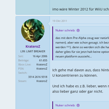
imo wäre Winter 2012 für WiiU scho
19 Okt 2011
Nuker schrieb:
das mit dem Pre-Alpha zeug war natürlich 
namen). aber wie schon gesagt. ich bezwe
KrateroZ
werden ^^). denn so werden sich die ha
L99: LIMIT BREAKER
daher gibts für sie jetzt halt keine o
Seit
16 Apr 2006
neuen plattform aussieht...
Beiträge
61.655
Xbox Live
KrateroZ
PSN
KrateroZ
Ich gehe mal davon aus, dass Nint
Switch
U konzentrieren zu können.
3314 2616 9318
Steam
KrateroZ
Und ich habe es z.B. lieber, wenn 
also lieber ganz oder gar nicht.
Nuker schrieb: