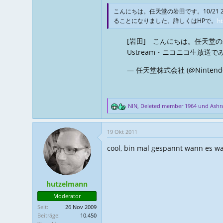
こんにちは。任天堂の岩田です。10/21
ることになりました。詳しくはHPで。
ht
[岩田] こんにちは。任天堂の
Ustream・ニコニコ生放送
— 任天堂株式会社 (@Nintend
NIN
,
Deleted member 1964
und
Ashr
R
e
a
19 Okt 2011
k
t
cool, bin mal gespannt wann es was
i
o
n
e
hutzelmann
n
:
Moderator
Seit
26 Nov 2009
Beiträge
10.450