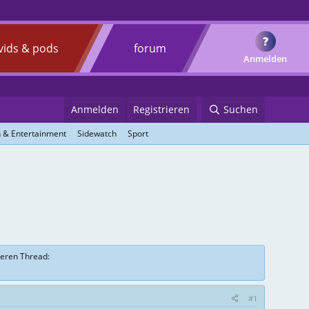
?
vids & pods
forum
Anmelden
Anmelden
Registrieren
Suchen
 & Entertainment
Sidewatch
Sport
sseren Thread:
#1