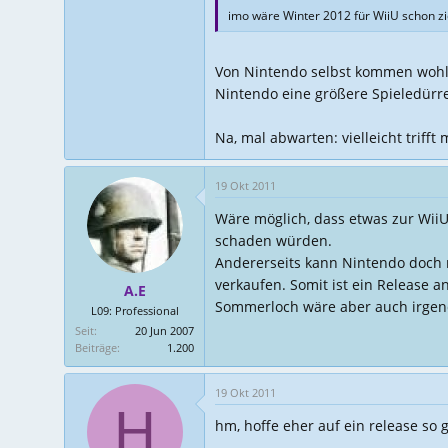
imo wäre Winter 2012 für WiiU schon zie
Von Nintendo selbst kommen wohl nu
Nintendo eine größere Spieledür
Na, mal abwarten: vielleicht triff
19 Okt 2011
Wäre möglich, dass etwas zur WiiU 
schaden würden.
Andererseits kann Nintendo doch n
verkaufen. Somit ist ein Release 
A.E
Sommerloch wäre aber auch irgen
L09: Professional
Seit
20 Jun 2007
Beiträge
1.200
19 Okt 2011
H
hm, hoffe eher auf ein release so