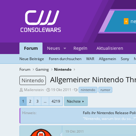
n
+
Forum
Neues
Regeln
Aktualisieren
Neue Beiträge
Foren durchsuchen
WAR
Allgemein
Sony
N
Forum
Gaming
Nintendo
Allgemeiner Nintendo Thr
Nintendo
T
E
T
Mailenstein
19 Okt 2011
nintendo
rumor
h
r
a
r
s
g
1
2
3
...
4219
Nächste
e
t
s
a
e
Hinweis
Falls ihr Nintendos Release-Pol
d
l
"Nintendo, warum bist du so...?
-
l
E
u
19 Okt 2011
r
n