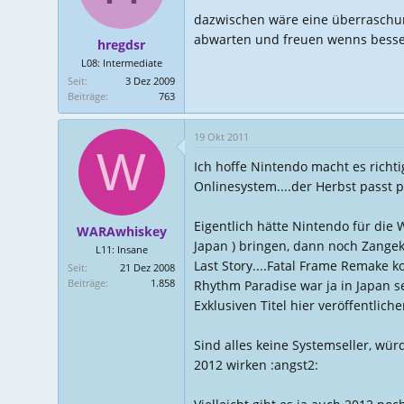
dazwischen wäre eine überraschung
abwarten und freuen wenns besse
hregdsr
L08: Intermediate
Seit
3 Dez 2009
Beiträge
763
19 Okt 2011
W
Ich hoffe Nintendo macht es richtig
Onlinesystem....der Herbst passt 
Eigentlich hätte Nintendo für die 
WARAwhiskey
Japan ) bringen, dann noch Zange
L11: Insane
Last Story....Fatal Frame Remake 
Seit
21 Dez 2008
Beiträge
1.858
Rhythm Paradise war ja in Japan 
Exklusiven Titel hier veröffentliche
Sind alles keine Systemseller, wür
2012 wirken :angst2: