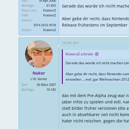
Seit
16 Apr 2006
Beiträge
61.655
Gerade das würde ich nicht mache
Xbox Live
KrateroZ
PSN
KrateroZ
Aber gebe dir recht, dass Nintendo
Switch
Release frühestens im September ei
3314 2616 9318
Steam
KrateroZ
19 Okt 2011
KrateroZ schrieb:
Gerade das würde ich nicht machen (al
Nuker
Aber gebe dir recht, dass Nintendo zumi
L16: Sensei
einstellen ... evtl. gar Weihnachten 201
Seit
26 März 2007
Beiträge
10.182
das mit dem Pre-Alpha zeug war natü
(aber infos zu spielen und evtl. na
statt bilder früher versionen (die
auch in absehbarer zeit nicht komm
hater nicht reischen. gegen die 