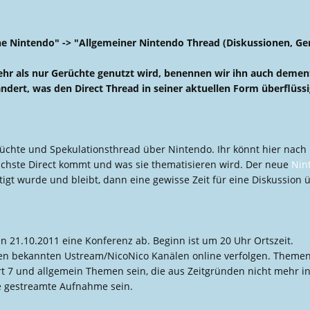
e Nintendo" -> "Allgemeiner Nintendo Thread (Diskussionen, Ger
mehr als nur Gerüchte genutzt wird, benennen wir ihn auch deme
ndert, was den Direct Thread in seiner aktuellen Form überflüss
Gerüchte und Spekulationsthread über Nintendo. Ihr könnt hier na
ächste Direct kommt und was sie thematisieren wird. Der neue
Nin
tigt wurde und bleibt, dann eine gewisse Zeit für eine Diskussion ü
n 21.10.2011 eine Konferenz ab. Beginn ist um 20 Uhr Ortszeit.
den bekannten Ustream/NicoNico Kanälen online verfolgen. Themen
 7 und allgemein Themen sein, die aus Zeitgründen nicht mehr in 
ne gestreamte Aufnahme sein.