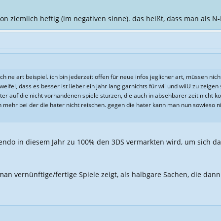
n ziemlich heftig (im negativen sinne). das heißt, dass man als N
ne art beispiel. ich bin jederzeit offen für neue infos jeglicher art, müssen nicht 
ifel, dass es besser ist lieber ein jahr lang garnichts für wii und wiiU zu zeigen
ter auf die nicht vorhandenen spiele stürzen, die auch in absehbarer zeit nicht
ption mehr bei der die hater nicht reischen. gegen die hater kann man nun sowies
endo in diesem Jahr zu 100% den 3DS vermarkten wird, um sich dan
man vernünftige/fertige Spiele zeigt, als halbgare Sachen, die dan