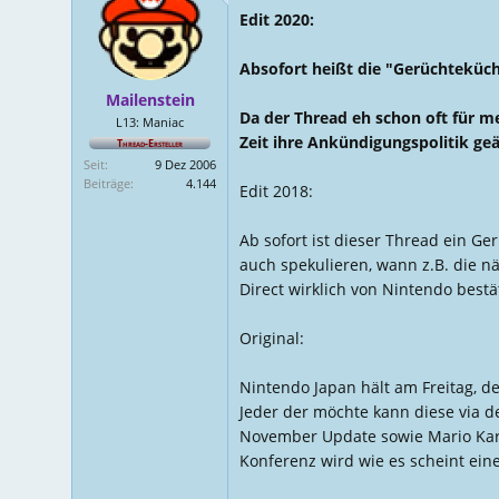
Edit 2020:
s
g
t
s
e
d
Absofort heißt die "Gerüchteküch
l
a
Mailenstein
l
t
Da der Thread eh schon oft für 
L13: Maniac
e
u
Zeit ihre Ankündigungspolitik geä
Thread-Ersteller
r
m
Seit
9 Dez 2006
Beiträge
4.144
Edit 2018:
Ab sofort ist dieser Thread ein 
auch spekulieren, wann z.B. die n
Direct wirklich von Nintendo bestä
Original:
Nintendo Japan hält am Freitag, de
Jeder der möchte kann diese via 
November Update sowie Mario Kart
Konferenz wird wie es scheint ei