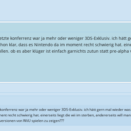
letzte konferrenz war ja mehr oder weniger 3DS-Exklusiv. ich hätt 
schon klar, dass es Nintendo da im moment recht schwierig hat. einer
llen. ob es aber klüger ist einfach garnichts zutun statt pre-alpha
e konferrenz war ja mehr oder weniger 3DS-Exklusiv. ich hätt gern mal wieder was s
t recht schwierig hat. einerseits liegt die wii im sterben, andererseits will man
 versionen von WiiU spielen zu zeigen???