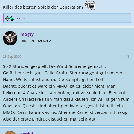
Killer des besten Spiels der Generation?
crazillo
R
e
a
mogry
k
t
L99: LIMIT BREAKER
i
o
n
28 Sep 2020
#11
e
So 2 Stunden gespielt. Die Wind-Schreine gemacht.
n
:
Gefällt mir echt gut. Geile Grafik. Steurung geht gut von der
Hand. Weitsicht ist enorm. Die Kämpfe gehen flott.
Dachte zuerst es wäre ein MMO. Ist es leider nicht. Man
bekommt 4 Charaktere am Anfang mit verschiedene Elemente.
Andere Charaktere kann man dazu kaufen. Ich will ja gern rum
Questen. Quests sind aber irgendwie rar gesät. Ist halt kein
MMO. Da ist kaum was los. Aber die Karte ist verdammt riesig.
Also der erste Eindruck ist schon mal sehr gut
Sephii