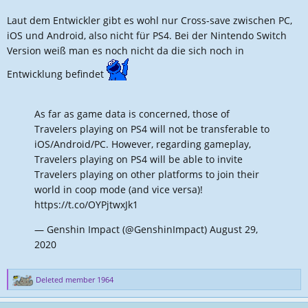
Laut dem Entwickler gibt es wohl nur Cross-save zwischen PC,
iOS und Android, also nicht für PS4. Bei der Nintendo Switch
Version weiß man es noch nicht da die sich noch in
Entwicklung befindet
As far as game data is concerned, those of
Travelers playing on PS4 will not be transferable to
iOS/Android/PC. However, regarding gameplay,
Travelers playing on PS4 will be able to invite
Travelers playing on other platforms to join their
world in coop mode (and vice versa)!
https://t.co/OYPjtwxJk1
— Genshin Impact (@GenshinImpact)
August 29,
2020
Deleted member 1964
R
e
a