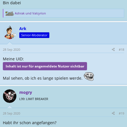
Bin dabei
Ashrak
und
Valcyrion
R
e
a
Ark
k
t
Senior-Moderator
i
o
n
28 Sep 2020
#18
e
Meine UID:
n
:
Mal sehen, ob ich es lange spielen werde.
mogry
L99: LIMIT BREAKER
28 Sep 2020
#19
Habt ihr schon angefangen?