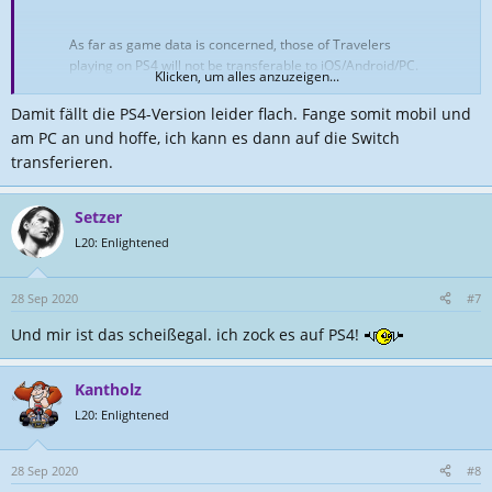
As far as game data is concerned, those of Travelers
playing on PS4 will not be transferable to iOS/Android/PC.
Klicken, um alles anzuzeigen...
However, regarding gameplay, Travelers playing on PS4
will be able to invite Travelers playing on other platforms
Damit fällt die PS4-Version leider flach. Fange somit mobil und
to join their world in coop mode (and vice versa)!
am PC an und hoffe, ich kann es dann auf die Switch
https://t.co/OYPjtwxJk1
transferieren.
— Genshin Impact (@GenshinImpact)
August 29, 2020
Setzer
L20: Enlightened
28 Sep 2020
#7
Und mir ist das scheißegal. ich zock es auf PS4!
Kantholz
L20: Enlightened
28 Sep 2020
#8