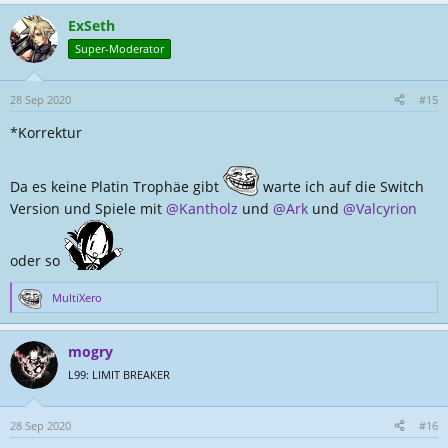
a
ExSeth
k
t
Super-Moderator
i
o
n
28 Sep 2020
#15
e
*Korrektur
n
:
Da es keine Platin Trophäe gibt
warte ich auf die Switch
Version und Spiele mit
@Kantholz
und
@Ark
und
@Valcyrion
oder so
MultiXero
R
e
a
mogry
k
t
L99: LIMIT BREAKER
i
o
n
28 Sep 2020
#16
e