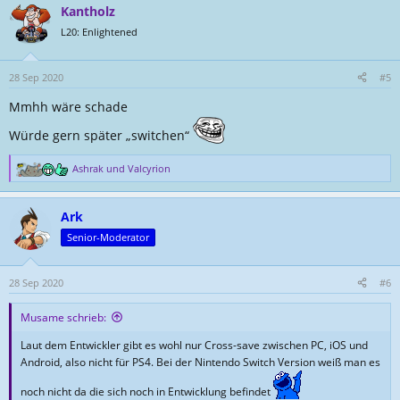
Kantholz
k
t
L20: Enlightened
i
o
n
28 Sep 2020
#5
e
Mmhh wäre schade
n
:
Würde gern später „switchen“
Ashrak
und
Valcyrion
R
e
a
Ark
k
t
Senior-Moderator
i
o
n
28 Sep 2020
#6
e
n
Musame schrieb:
:
Laut dem Entwickler gibt es wohl nur Cross-save zwischen PC, iOS und
Android, also nicht für PS4. Bei der Nintendo Switch Version weiß man es
noch nicht da die sich noch in Entwicklung befindet