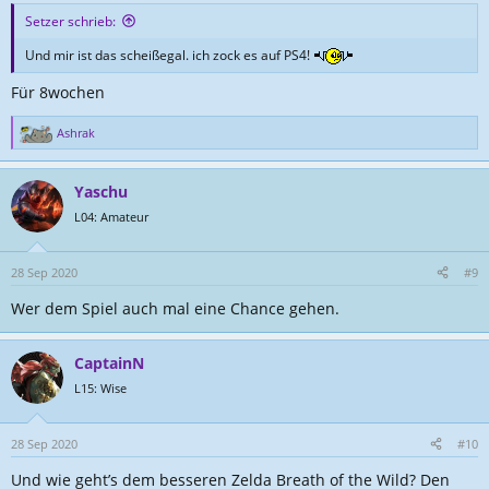
Setzer schrieb:
Und mir ist das scheißegal. ich zock es auf PS4!
Für 8wochen
Ashrak
R
e
a
Yaschu
k
t
L04: Amateur
i
o
n
28 Sep 2020
#9
e
Wer dem Spiel auch mal eine Chance gehen.
n
:
CaptainN
L15: Wise
28 Sep 2020
#10
Und wie geht’s dem besseren Zelda Breath of the Wild? Den