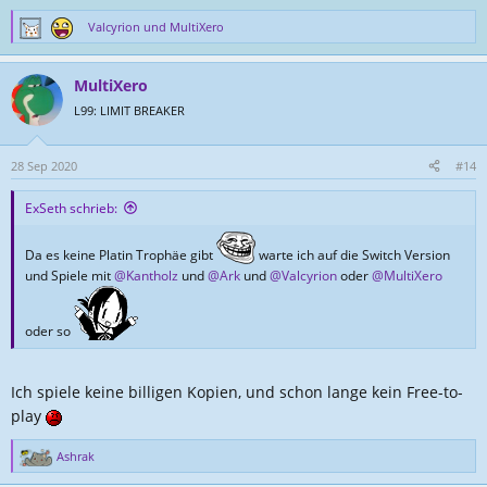
Valcyrion
und
MultiXero
R
e
a
MultiXero
k
t
L99: LIMIT BREAKER
i
o
n
28 Sep 2020
#14
e
n
ExSeth schrieb:
:
Da es keine Platin Trophäe gibt
warte ich auf die Switch Version
und Spiele mit
@Kantholz
und
@Ark
und
@Valcyrion
oder
@MultiXero
oder so
Ich spiele keine billigen Kopien, und schon lange kein Free-to-
play
Ashrak
R
e