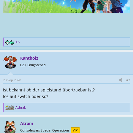
Ark
R
e
a
Kantholz
k
t
L20: Enlightened
i
o
n
28 Sep 2020
#2
e
Ist bekannt ob der spielstand übertragbar ist?
n
:
Ios auf switch oder so?
Ashrak
R
e
a
Atram
k
t
Consolewars Special Operations
VIP