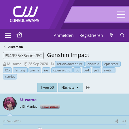
Anmelden
Registrieren
Allgemein
Genshin Impact
PS4/PS5/XSeries/PC
T
E
T
Musame
28 Sep 2020
action-adventure
android
epic store
h
r
a
f2p
fantasy
gacha
ios
open world
pc
ps4
ps5
switch
r
s
g
xseries
e
t
s
a
e
Zuletzt
1 von 50
Nächste
d
l
-
l
Musame
E
u
L13: Maniac
r
n
Thread-Ersteller
s
g
t
s
28 Sep 2020
#1
e
d