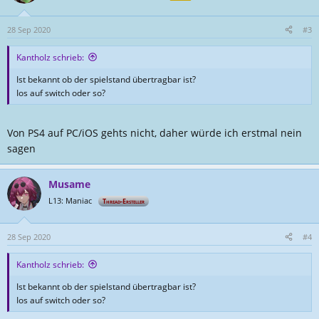
i
o
n
28 Sep 2020
#3
e
n
Kantholz schrieb:
:
Ist bekannt ob der spielstand übertragbar ist?
Ios auf switch oder so?
Von PS4 auf PC/iOS gehts nicht, daher würde ich erstmal nein
sagen
Musame
L13: Maniac
Thread-Ersteller
28 Sep 2020
#4
Kantholz schrieb:
Ist bekannt ob der spielstand übertragbar ist?
Ios auf switch oder so?