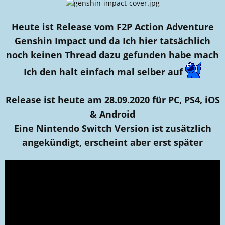
l
a
l
t
e
u
Heute ist Release vom F2P Action Adventure
r
m
Genshin Impact und da Ich hier tatsächlich
noch keinen Thread dazu gefunden habe mach
Ich den halt einfach mal selber auf
Release ist heute am 28.09.2020 für PC, PS4, iOS
& Android
Eine Nintendo Switch Version ist zusätzlich
angekündigt, erscheint aber erst später