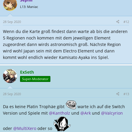
L13: Maniac
28 Sep 2020
#12
Wenn du die Karte groß findest dann warte ab bis die anderen
5 Regionen noch kommen mit dem jeweiligen Element
zugeordnet dann wirds astronomisch groß. Nächste Region
wird wohl Japan sein mit dem Electro Element und dann
kommt wohl endlich wieder Kamisato Ayaka ins Spiel.
ExSeth
Super-Moderator
28 Sep 2020
#13
Da es keine Platin Trophäe gibt
warte ich auf die Switch
Version und Spiele mit
@Kantholz
und
@Ark
und
@Valcyrion
oder
@MultiXero
oder so