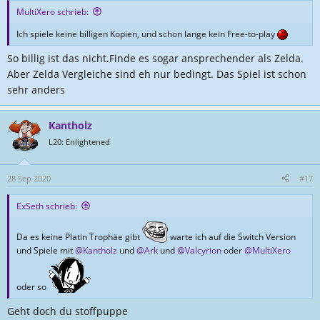
n
MultiXero schrieb:
:
Ich spiele keine billigen Kopien, und schon lange kein Free-to-play
So billig ist das nicht.Finde es sogar ansprechender als Zelda.
Aber Zelda Vergleiche sind eh nur bedingt. Das Spiel ist schon
sehr anders
Kantholz
L20: Enlightened
28 Sep 2020
#17
ExSeth schrieb:
Da es keine Platin Trophäe gibt
warte ich auf die Switch Version
und Spiele mit
@Kantholz
und
@Ark
und
@Valcyrion
oder
@MultiXero
oder so
Geht doch du stoffpuppe