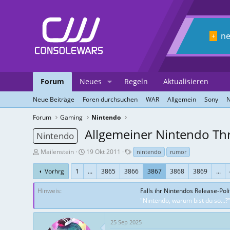
n
+
Forum
Neues
Regeln
Aktualisieren
Neue Beiträge
Foren durchsuchen
WAR
Allgemein
Sony
N
Forum
Gaming
Nintendo
Allgemeiner Nintendo Thr
Nintendo
T
E
T
Mailenstein
19 Okt 2011
nintendo
rumor
h
r
a
r
s
g
Vorhrg
1
...
3865
3866
3867
3868
3869
...
e
t
s
a
e
Hinweis
Falls ihr Nintendos Release-Pol
d
l
"Nintendo, warum bist du so...?
-
l
E
u
25 Sep 2025
r
n