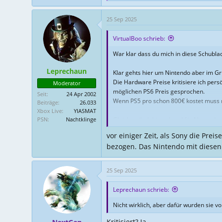
e
a
25 Sep 2025
k
t
VirtualBoo schrieb:
i
o
War klar dass du mich in diese Schublad
n
e
Leprechaun
Klar gehts hier um Nintendo aber im Gr
n
:
Die Hardware Preise kritisiere ich per
Moderator
möglichen PS6 Preis gesprochen.
Seit
24 Apr 2002
Wenn PS5 pro schon 800€ kostet muss
Beiträge
26.033
Xbox Live
YIASMAT
PSN
Nachtklinge
Gleiche gilt dahin gehend für Nintendo s
vor einiger Zeit, als Sony die Prei
Meine Kritik geht eher zu allen Gamer
bezogen. Das Nintendo mit diesen 
Ja ich hätte alles auch am liebsten gü
Aber zur Wahrheit gehört halt auch dass
25 Sep 2025
Wir haben Jahrzehnte lang vieles unter
Leprechaun schrieb:
Besonders Steam User haben da vollkom
Man kann zudem nicht alles immer nur 
Nicht wirklich, aber dafür wurden sie vor
Kritisiert? Ja.