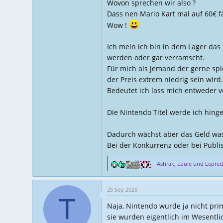
Wovon sprechen wir also ?
Dass nen Mario Kart mal auf 60€ fä
Wow !
Ich mein ich bin in dem Lager da
werden oder gar verramscht.
Für mich als jemand der gerne spie
der Preis extrem niedrig sein wird.
Bedeutet ich lass mich entweder 
Die Nintendo Titel werde ich hing
Dadurch wächst aber das Geld wa
Bei der Konkurrenz oder bei Publi
Ashrak
,
Louie
und
Lepre
R
e
a
25 Sep 2025
k
T
t
Naja, Nintendo wurde ja nicht prim
i
sie wurden eigentlich im Wesentlic
o