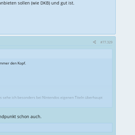
bieten sollen (wie DKB) und gut ist.
#77.329
 immer den Kopf.
as sehe ich besonders bei Nintendos eigenen Titeln überhaupt
ndpunkt schon auch.
nach ner gewissen Zeit günstiger werden oder gar verramscht.