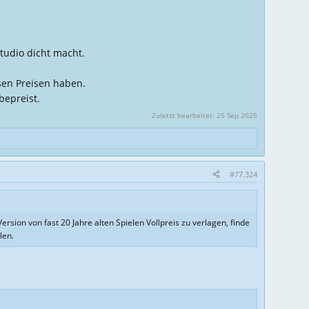
tudio dicht macht.
sen Preisen haben.
bepreist.
Zuletzt bearbeitet:
25 Sep 2025
#77.324
rsion von fast 20 Jahre alten Spielen Vollpreis zu verlagen, finde
len.