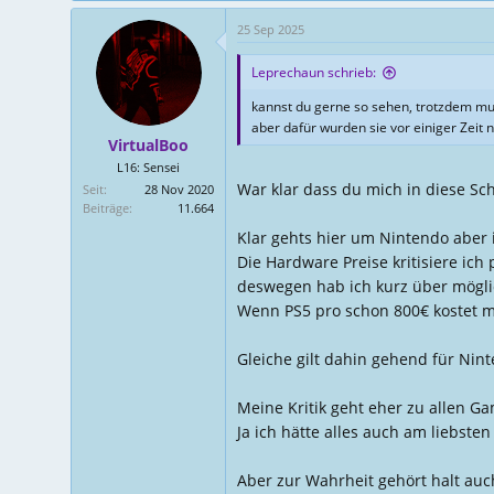
a
25 Sep 2025
k
t
Leprechaun schrieb:
i
o
kannst du gerne so sehen, trotzdem muss
n
aber dafür wurden sie vor einiger Zeit n
e
VirtualBoo
n
L16: Sensei
:
War klar dass du mich in diese Sc
Seit
28 Nov 2020
Beiträge
11.664
Klar gehts hier um Nintendo aber 
Die Hardware Preise kritisiere ic
deswegen hab ich kurz über mögli
Wenn PS5 pro schon 800€ kostet 
Gleiche gilt dahin gehend für Nint
Meine Kritik geht eher zu allen 
Ja ich hätte alles auch am liebst
Aber zur Wahrheit gehört halt auch