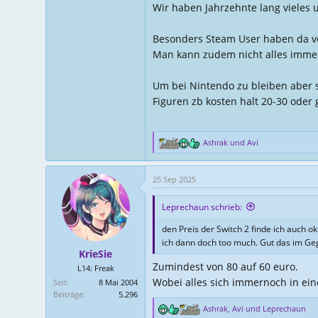
Wir haben Jahrzehnte lang vieles 
Besonders Steam User haben da vo
Man kann zudem nicht alles immer
Um bei Nintendo zu bleiben aber 
Figuren zb kosten halt 20-30 oder 
Ashrak
und
Avi
R
e
a
25 Sep 2025
k
t
Leprechaun schrieb:
i
o
den Preis der Switch 2 finde ich auch o
n
ich dann doch too much. Gut das im Gege
e
KrieSie
n
Zumindest von 80 auf 60 euro.
L14: Freak
:
Wobei alles sich immernoch in ei
Seit
8 Mai 2004
Beiträge
5.296
Ashrak
,
Avi
und
Leprechaun
R