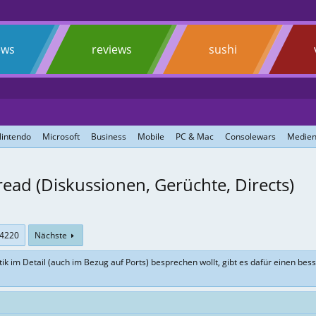
ews
reviews
sushi
intendo
Microsoft
Business
Mobile
PC & Mac
Consolewars
Medien
ead (Diskussionen, Gerüchte, Directs)
4220
Nächste
itik im Detail (auch im Bezug auf Ports) besprechen wollt, gibt es dafür einen be
"