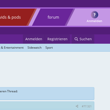
?
vids & pods
forum
Anmelden
Anmelden
Registrieren
Suchen
 & Entertainment
Sidewatch
Sport
sseren Thread:
#77.321