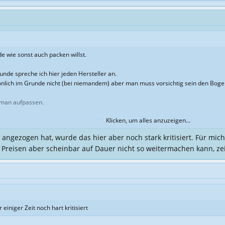
e wie sonst auch packen willst.
unde spreche ich hier jeden Hersteller an.
sönlich im Grunde nicht (bei niemandem) aber man muss vorsichtig sein den Bog
 man aufpassen.
Klicken, um alles anzuzeigen...
ollten sie als Nächstes wirklich ein OLED Model bringen (glaub ich persönlich nic
se angezogen hat, wurde das hier aber noch stark kritisiert. Für mich
die wegen den Software preisen rum jammern.
Preisen aber scheinbar auf Dauer nicht so weitermachen kann, zei
nstiger aber das nicht nur bei den Games sondern auch an der Wursttheke,im Kino
 über Jahrzehnte alles teurer wurde außer Videospiele und jetzt auf einmal knallt
wert gekauft
men den Drang zur Realität oft verloren.
im Sale kaufen und dann erschrocken sein das Studio nach Studio dicht macht.
 einiger Zeit noch hart kritisiert