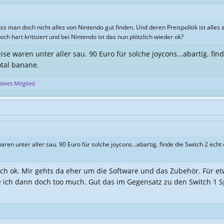
 man doch nicht alles von Nintendo gut finden. Und deren Preispolitik ist alles an
och hart kritisiert und bei Nintendo ist das nun plötzlich wieder ok?
eise waren unter aller sau. 90 Euro für solche joycons...abartig. fin
otal banane.
eres Mitglied
waren unter aller sau. 90 Euro für solche joycons...abartig. finde die Switch 2 ech
auch ok. Mir gehts da eher um die Software und das Zubehör. Für et
de ich dann doch too much. Gut das im Gegensatz zu den Switch 1 Sp