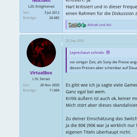
NextGen
Um bei Nintendo zu bleiben aber sei g
Hart kritisiert und in dieser Fre
L20: Enlightened
Figuren zb kosten halt 20-30 oder gar m
Seit
3 Jul 2012
einen Rahmen für die Diskussion z
Beiträge
26.682
Ashrak
und
Avi
R
e
a
25 Sep 2025
k
t
Leprechaun schrieb:
i
o
vor einiger Zeit, als Sony die Preise an
n
diesen Preisen aber scheinbar auf Daue
e
VirtualBoo
n
L16: Sensei
:
Es gibt wie ich ja sagte viele Game
Seit
28 Nov 2020
Beiträge
11.664
Ganz egal bei wem.
Kritik äußern ist auch ok, keiner 
Mich stört aber dieses skandalisi
Zu deiner Einschätzung das Switch 2
Ja die 80€ (90€ war ja wirklich n
eigenen Titeln überhaupt nicht.