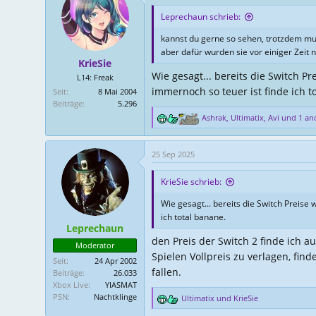
s
g
Leprechaun schrieb:
t
s
kannst du gerne so sehen, trotzdem muss
e
d
aber dafür wurden sie vor einiger Zeit n
l
a
KrieSie
l
t
Wie gesagt... bereits die Switch Pr
L14: Freak
e
u
immernoch so teuer ist finde ich t
Seit
8 Mai 2004
r
m
Beiträge
5.296
Ashrak
,
Ultimatix
,
Avi
und 1 and
R
e
a
25 Sep 2025
k
t
KrieSie schrieb:
i
o
Wie gesagt... bereits die Switch Preise 
n
ich total banane.
e
Leprechaun
n
den Preis der Switch 2 finde ich 
:
Moderator
Spielen Vollpreis zu verlagen, fin
Seit
24 Apr 2002
fallen.
Beiträge
26.033
Xbox Live
YIASMAT
PSN
Nachtklinge
Ultimatix
und
KrieSie
R
e