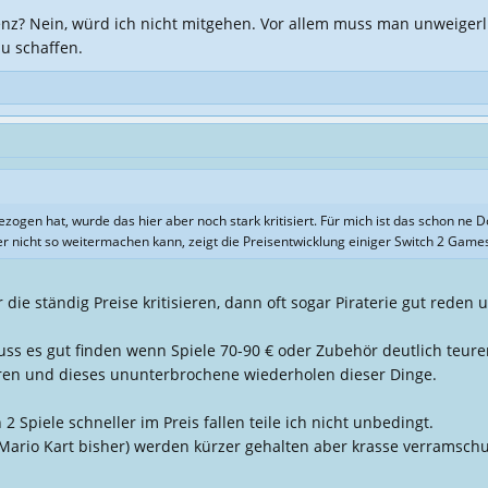
esagt dass viele meckern aber gar keinen Schimmer von diversen Preisen haben.
quenz? Nein, würd ich nicht mitgehen. Vor allem muss man unweig
al 40€ da sind amiibo Figuren wobhatz das klingt m ganz typisch bepreist.
u schaffen.
gezogen hat, wurde das hier aber noch stark kritisiert. Für mich ist das schon ne 
r nicht so weitermachen kann, zeigt die Preisentwicklung einiger Switch 2 Game
r die ständig Preise kritisieren, dann oft sogar Piraterie gut reden
muss es gut finden wenn Spiele 70-90 € oder Zubehör deutlich teurer 
eren und dieses ununterbrochene wiederholen dieser Dinge.
 Spiele schneller im Preis fallen teile ich nicht unbedingt.
ur Mario Kart bisher) werden kürzer gehalten aber krasse verramsc