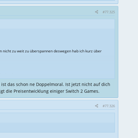
#77.325
en nicht zu weit zu überspannen deswegen hab ich kurz über
ht dran).
 ist das schon ne Doppelmoral. Ist jetzt nicht auf dich
gt die Preisentwicklung einiger Switch 2 Games.
 oder auch beim Toilettenpapier!
 es halt rauf.
#77.326