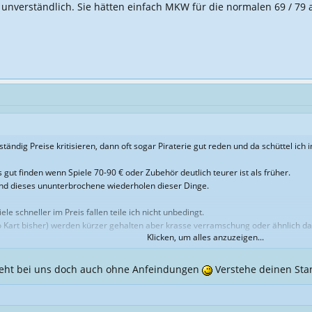
unverständlich. Sie hätten einfach MKW für die normalen 69 / 79 an
 ständig Preise kritisieren, dann oft sogar Piraterie gut reden und da schüttel ich
s gut finden wenn Spiele 70-90 € oder Zubehör deutlich teurer ist als früher.
und dieses ununterbrochene wiederholen dieser Dinge.
le schneller im Preis fallen teile ich nicht unbedingt.
rio Kart bisher) werden kürzer gehalten aber krasse verramschung oder ähnlich d
Klicken, um alles anzuzeigen...
ht bei uns doch auch ohne Anfeindungen
Verstehe deinen Sta
t Videospiele haben kein MHD Datum und müssen deswegen auch nicht unbedingt 