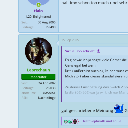
n
halt imo schon too much und sehr 
e
tialo
n
L20: Enlightened
:
Seit
30 Aug 2006
Beiträge
29.498
25 Sep 2025
VirtualBoo schrieb:
Es gibt wie ich ja sagte viele Gamer die
Ganz egal bei wem.
Leprechaun
Kritik äußern ist auch ok, keiner muss e
Mich stört aber dieses skandalisieren 
Moderator
Seit
24 Apr 2002
Zu deiner Einschätzung das Switch 2 Spie
Beiträge
26.033
Ja die 80€ (90€ war ja wirklich nur Ma
Xbox Live
YIASMAT
PSN
Nachtklinge
nicht.
Wovon sprechen wir also ?
Dass nen Mario Kart mal auf 60€ fällt ?
gut geschriebene Meinung
Ge
Wow !
DeathSephiroth
und
Louie
R
Ich mein ich bin in dem Lager das sag
e