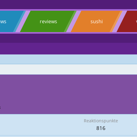
ews
reviews
sushi
3
Reaktionspunkte
816