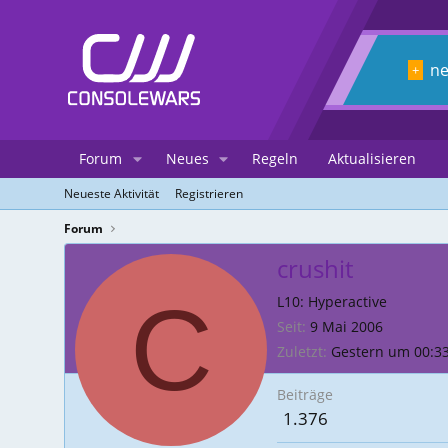
n
+
Forum
Neues
Regeln
Aktualisieren
Neueste Aktivität
Registrieren
Forum
crushit
C
L10: Hyperactive
Seit
9 Mai 2006
Zuletzt
Gestern um 00:3
Beiträge
1.376