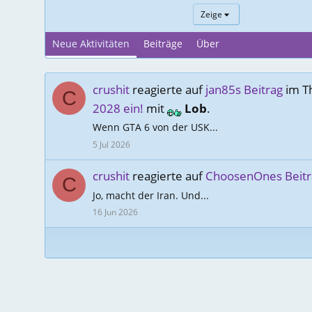
Zeige
Neue Aktivitäten
Beiträge
Über
crushit
reagierte auf
jan85s Beitrag
im T
C
2028 ein!
mit
Lob
.
Wenn GTA 6 von der USK...
5 Jul 2026
crushit
reagierte auf
ChoosenOnes Beitr
C
Jo, macht der Iran. Und...
16 Jun 2026