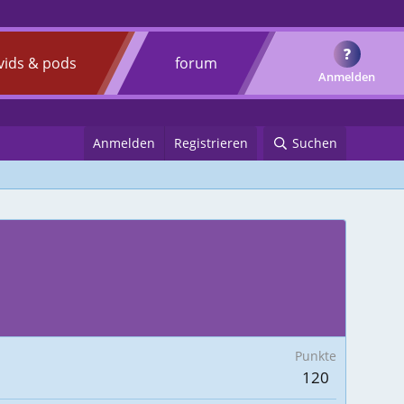
?
vids & pods
forum
Anmelden
Anmelden
Registrieren
Suchen
Punkte
120