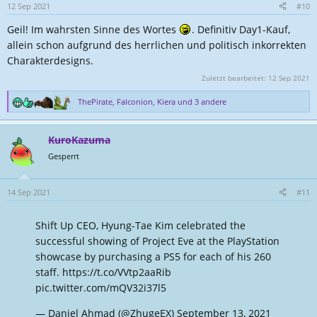
n
12 Sep 2021
#10
e
Geil! Im wahrsten Sinne des Wortes
. Definitiv Day1-Kauf,
n
:
allein schon aufgrund des herrlichen und politisch inkorrekten
Charakterdesigns.
Zuletzt bearbeitet:
12 Sep 2021
ThePirate
,
Falconion
,
Kiera
und 3 andere
R
e
a
KuroKazuma
k
t
Gesperrt
i
o
n
14 Sep 2021
#11
e
n
Shift Up CEO, Hyung-Tae Kim celebrated the
:
successful showing of Project Eve at the PlayStation
showcase by purchasing a PS5 for each of his 260
staff.
https://t.co/VVtp2aaRib
pic.twitter.com/mQV32i37l5
— Daniel Ahmad (@ZhugeEX)
September 13, 2021