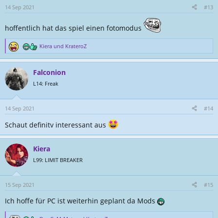
n
14 Sep 2021
#13
e
n
hoffentlich hat das spiel einen fotomodus
:
Kiera
und
KrateroZ
R
e
a
Falconion
k
t
L14: Freak
i
o
n
14 Sep 2021
#14
e
Schaut definitv interessant aus
n
:
Kiera
L99: LIMIT BREAKER
15 Sep 2021
#15
Ich hoffe für PC ist weiterhin geplant da Mods