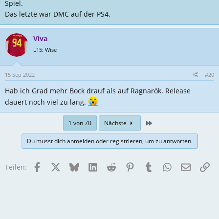
Spiel.
Das letzte war DMC auf der PS4.
Viva
L15: Wise
15 Sep 2022
#20
Hab ich Grad mehr Bock drauf als auf Ragnarök. Release
dauert noch viel zu lang.
Zuletzt
1 von 70
Nächste
Du musst dich anmelden oder registrieren, um zu antworten.
Facebook
X
Bluesky
LinkedIn
Reddit
Pinterest
Tumblr
WhatsApp
E-Mail
Li
Teilen: