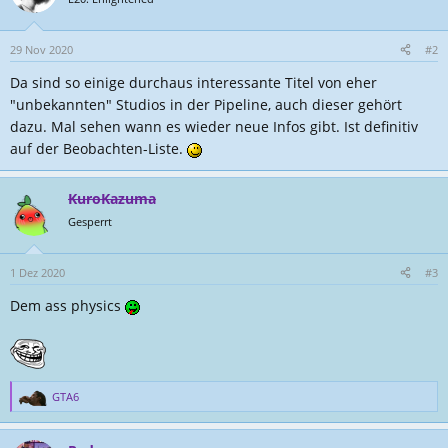
29 Nov 2020
#2
Da sind so einige durchaus interessante Titel von eher
"unbekannten" Studios in der Pipeline, auch dieser gehört
dazu. Mal sehen wann es wieder neue Infos gibt. Ist definitiv
auf der Beobachten-Liste.
KuroKazuma
Gesperrt
1 Dez 2020
#3
Dem ass physics
GTA6
R
e
a