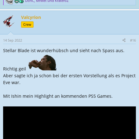
DonC
,
MrMet
und
KrateroZ
R
e
a
Valcyrion
k
t
Crew
i
o
n
14 Sep 2022
#16
e
Stellar Blade ist wunderhübsch und sieht nach Spass aus.
n
:
Richtig geil
Aber sagte ich ja schon bei der ersten Vorstellung als es Project
Eve war.
Mit Ishin mein Highlight an kommenden PS5 Games.