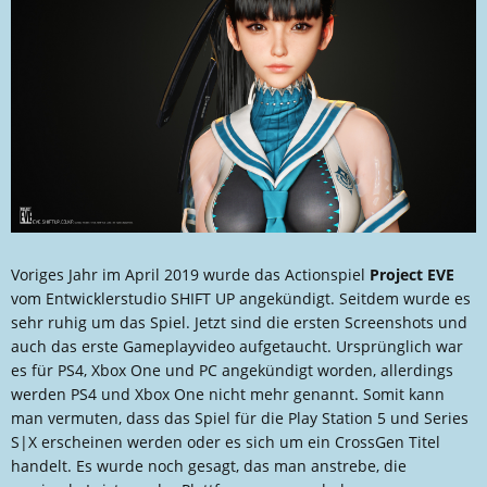
l
a
l
t
e
u
r
m
Voriges Jahr im April 2019 wurde das Actionspiel
Project EVE
vom Entwicklerstudio SHIFT UP angekündigt. Seitdem wurde es
sehr ruhig um das Spiel. Jetzt sind die ersten Screenshots und
auch das erste Gameplayvideo aufgetaucht. Ursprünglich war
es für PS4, Xbox One und PC angekündigt worden, allerdings
werden PS4 und Xbox One nicht mehr genannt. Somit kann
man vermuten, dass das Spiel für die Play Station 5 und Series
S|X erscheinen werden oder es sich um ein CrossGen Titel
handelt. Es wurde noch gesagt, das man anstrebe, die