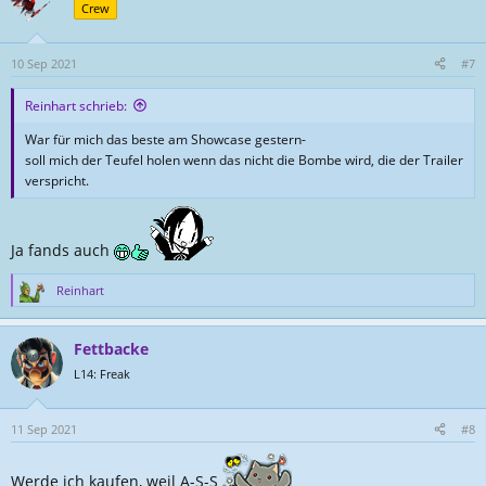
t
Crew
i
o
n
10 Sep 2021
#7
e
n
Reinhart schrieb:
:
War für mich das beste am Showcase gestern-
soll mich der Teufel holen wenn das nicht die Bombe wird, die der Trailer
verspricht.
Ja fands auch
Reinhart
R
e
a
Fettbacke
k
t
L14: Freak
i
o
n
11 Sep 2021
#8
e
n
Werde ich kaufen, weil A-S-S
: