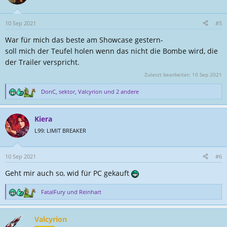
i
o
n
10 Sep 2021
#5
e
War für mich das beste am Showcase gestern-
n
:
soll mich der Teufel holen wenn das nicht die Bombe wird, die
der Trailer verspricht.
Zuletzt bearbeitet:
10 Sep 2021
DonC
,
sektor
,
Valcyrion
und 2 andere
R
e
a
Kiera
k
t
L99: LIMIT BREAKER
i
o
n
10 Sep 2021
#6
e
Geht mir auch so, wid für PC gekauft
n
:
FatalFury
und
Reinhart
R
e
a
Valcyrion
k