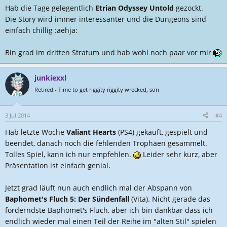
Hab die Tage gelegentlich
Etrian Odyssey Untold
gezockt.
n
:
Die Story wird immer interessanter und die Dungeons sind
einfach chillig :aehja:
Bin grad im dritten Stratum und hab wohl noch paar vor mir
junkiexxl
Retired - Time to get riggity riggity wrecked, son
3 Jul 2014
#4
Hab letzte Woche
Valiant Hearts
(PS4) gekauft, gespielt und
beendet, danach noch die fehlenden Trophäen gesammelt.
Tolles Spiel, kann ich nur empfehlen.
Leider sehr kurz, aber
Präsentation ist einfach genial.
Jetzt grad läuft nun auch endlich mal der Abspann von
Baphomet's Fluch 5: Der Sündenfall
(Vita). Nicht gerade das
forderndste Baphomet's Fluch, aber ich bin dankbar dass ich
endlich wieder mal einen Teil der Reihe im "alten Stil" spielen