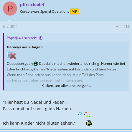
a
pfirsichadel
k
P
t
Consolewars Special Operations
VIP
i
o
n
6 Jul 2014
#18
e
n
PapstJL4U schrieb:
:
Harveys neue Augen
Oooooooh yeah
Daedalic machen wieder alles richtig. Humor wie bei
Edna bricht aus, kleines Wiedersehen mit Freunden und faire Rätsel.
Wenn man Edna bricht aus kennt, dann ist ein Teil des Plots
vorhersehbar, aber trotzdem sehr interessant.
Klicken, um alles anzuzeigen...
Jetzt muss ich mich zwischen dem ernsthafteren Sativas Ketten und
Deponia entschieden. Ich glaub ich nehme das DSA Werk, weil es
ernsthafter ist.
"Hier hast du Nadel und Faden.
Pass damit auf sonst gibts Narben.
Ich kann Kinder nicht bluten sehen."