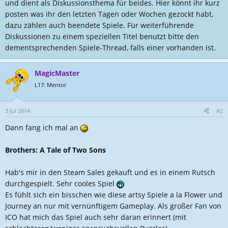
l
a
und dient als Diskussionsthema für beides. Hier könnt ihr kurz
l
t
posten was ihr den letzten Tagen oder Wochen gezockt habt,
e
u
dazu zählen auch beendete Spiele. Für weiterführende
r
m
Diskussionen zu einem speziellen Titel benutzt bitte den
dementsprechenden Spiele-Thread, falls einer vorhanden ist.
MagicMaster
L17: Mentor
3 Jul 2014
#2
Dann fang ich mal an
Brothers: A Tale of Two Sons
Hab's mir in den Steam Sales gekauft und es in einem Rutsch
durchgespielt. Sehr cooles Spiel
Es fühlt sich ein bisschen wie diese artsy Spiele a la Flower und
Journey an nur mit vernünftigem Gameplay. Als großer Fan von
ICO hat mich das Spiel auch sehr daran erinnert (mit