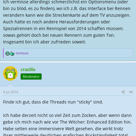
Ich vermisse allerdings schmerzlichst ein Optionsmenu (oder
bin zu blöd, es zu finden), wo ich z.B. das Interface bei Rennen
verändern kann wie die Streckenkarte auf dem TV anzuzeigen.
Auch hätte es noch andere Herausforderungen oder
Spezialrennen in ein Rennspiel von 2014 schaffen müssen;
sowas gehört doch bei neuen Rennern zum guten Ton.
Insgesamt bin ich aber zufrieden soweit.
tomixxx
R
e
a
crazillo
k
t
Moderator
i
o
n
4 Jul 2014
#6
e
Finde ich gut, dass die Threads nun "sticky" sind.
n
:
Ich habe derzeit nicht so viel Zeit zum Zocken, aber wenn dann
gebe ich mich nach wie vor The Witcher: Enhanced Edition hin.
Habe selten eine immersivere Welt gesehen, die wirkt trotz
ihrer mittlerweile deutlichen grafischen Rückständigkeit total