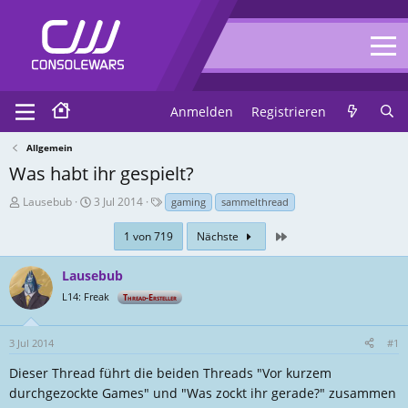
Anmelden
Registrieren
Allgemein
Was habt ihr gespielt?
T
E
T
Lausebub
3 Jul 2014
gaming
sammelthread
h
r
a
r
s
g
Zuletzt
1 von 719
Nächste
e
t
s
a
e
Lausebub
d
l
L14: Freak
Thread-Ersteller
-
l
E
u
r
n
3 Jul 2014
#1
s
g
Dieser Thread führt die beiden Threads "Vor kurzem
t
s
e
d
durchgezockte Games" und "Was zockt ihr gerade?" zusammen