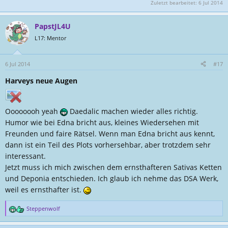
Zuletzt bearbeitet:
6 Jul 2014
PapstJL4U
L17: Mentor
6 Jul 2014
#17
Harveys neue Augen
Oooooooh yeah
Daedalic machen wieder alles richtig.
Humor wie bei Edna bricht aus, kleines Wiedersehen mit
Freunden und faire Rätsel. Wenn man Edna bricht aus kennt,
dann ist ein Teil des Plots vorhersehbar, aber trotzdem sehr
interessant.
Jetzt muss ich mich zwischen dem ernsthafteren Sativas Ketten
und Deponia entschieden. Ich glaub ich nehme das DSA Werk,
weil es ernsthafter ist.
Steppenwolf
R
e