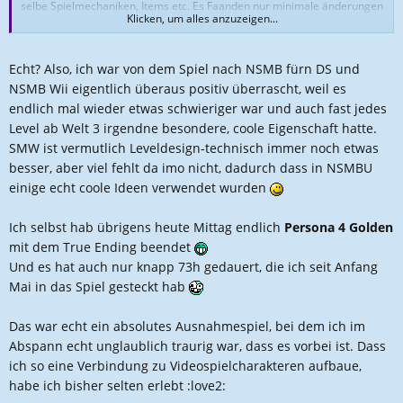
selbe Spielmechaniken, Items etc. Es Faanden nur minimale änderungen
Klicken, um alles anzuzeigen...
und einige Ahnlehnungen an SMW statt (baby Yoshis, Landkarte). Ich
hätte mir eine andere Bewegunsmechanik und Moveset gewünscht. Z.B.
dass man Panzer wieder nach oben werfen kann etc. Die Level sind auch
Echt? Also, ich war von dem Spiel nach NSMB fürn DS und
alles andere als kreativ. Ich finde es ist eine Frechheit, dass dieses Spiel
NSMB Wii eigentlich überaus positiv überrascht, weil es
zum Vollpreis verkauft wurde. Zumal Welten und Music recycelt wurden.
endlich mal wieder etwas schwieriger war und auch fast jedes
6,5/10
Level ab Welt 3 irgendne besondere, coole Eigenschaft hatte.
SMW ist vermutlich Leveldesign-technisch immer noch etwas
besser, aber viel fehlt da imo nicht, dadurch dass in NSMBU
einige echt coole Ideen verwendet wurden
Ich selbst hab übrigens heute Mittag endlich
Persona 4 Golden
mit dem True Ending beendet
Und es hat auch nur knapp 73h gedauert, die ich seit Anfang
Mai in das Spiel gesteckt hab
Das war echt ein absolutes Ausnahmespiel, bei dem ich im
Abspann echt unglaublich traurig war, dass es vorbei ist. Dass
ich so eine Verbindung zu Videospielcharakteren aufbaue,
habe ich bisher selten erlebt :love2: