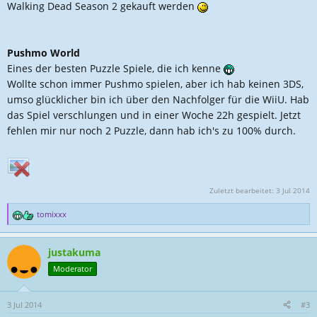
Walking Dead Season 2 gekauft werden
Pushmo World
Eines der besten Puzzle Spiele, die ich kenne
Wollte schon immer Pushmo spielen, aber ich hab keinen 3DS,
umso glücklicher bin ich über den Nachfolger für die WiiU. Hab
das Spiel verschlungen und in einer Woche 22h gespielt. Jetzt
fehlen mir nur noch 2 Puzzle, dann hab ich's zu 100% durch.
Zuletzt bearbeitet:
3 Jul 2014
tomixxx
R
e
a
justakuma
k
t
Moderator
i
o
n
3 Jul 2014
#3
e