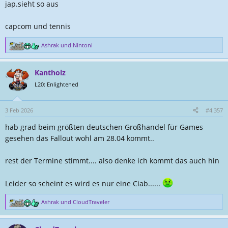
jap.sieht so aus
capcom und tennis
Ashrak
und
Nintoni
R
e
a
Kantholz
k
t
L20: Enlightened
i
o
n
3 Feb 2026
#4.357
e
hab grad beim größten deutschen Großhandel für Games
n
:
gesehen das Fallout wohl am 28.04 kommt..
rest der Termine stimmt.... also denke ich kommt das auch hin
Leider so scheint es wird es nur eine Ciab......
Ashrak
und
CloudTraveler
R
e
a