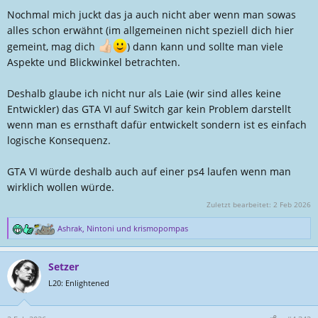
Nochmal mich juckt das ja auch nicht aber wenn man sowas
alles schon erwähnt (im allgemeinen nicht speziell dich hier
gemeint, mag dich
) dann kann und sollte man viele
Aspekte und Blickwinkel betrachten.
Deshalb glaube ich nicht nur als Laie (wir sind alles keine
Entwickler) das GTA VI auf Switch gar kein Problem darstellt
wenn man es ernsthaft dafür entwickelt sondern ist es einfach
logische Konsequenz.
GTA VI würde deshalb auch auf einer ps4 laufen wenn man
wirklich wollen würde.
Zuletzt bearbeitet:
2 Feb 2026
Ashrak
,
Nintoni
und
krismopompas
R
e
a
Setzer
k
t
L20: Enlightened
i
o
n