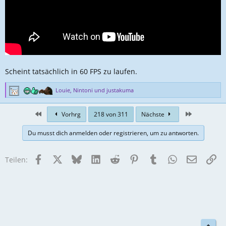
Scheint tatsächlich in 60 FPS zu laufen.
Louie
,
Nintoni
und
justakuma
R
e
a
First
Zuletzt
Vorhrg
218 von 311
Nächste
k
t
Du musst dich anmelden oder registrieren, um zu antworten.
i
o
n
Facebook
X
Bluesky
LinkedIn
Reddit
Pinterest
Tumblr
WhatsApp
E-Mail
Li
Teilen:
e
n
: