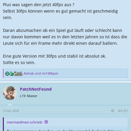
Plus was sagen den jetzt 40fps aus ?
Selbst 30fps können wenn es gut gemacht ist geschmeidig
sein.
Daran abzumachen ob ein Spiel gut läuft oder schlecht kann
nur davon kommen weil es in den letzten Jahren so ist dass die
Leute sich für ein Frame mehr direkt einen darauf ballern.
Eine gute Version mit 30fps und stabil ist absolut ok.
Sollte es so sein.
Ashrak
und
mr140bpm
R
e
a
PatchNotFound
k
t
L19: Master
i
o
n
3 Feb 2026
#4.351
e
n
mermaidman schrieb:
: