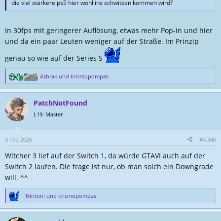
die viel stärkere ps5 hier wohl ins schwitzen kommen wird?
In 30fps mit geringerer Auflösung, etwas mehr Pop-in und hier
und da ein paar Leuten weniger auf der Straße. Im Prinzip
genau so wie auf der Series S
Ashrak
und
krismopompas
R
e
a
PatchNotFound
k
t
L19: Master
i
o
n
3 Feb 2026
#4.346
e
Witcher 3 lief auf der Switch 1, da würde GTAVI auch auf der
n
:
Switch 2 laufen. Die frage ist nur, ob man solch ein Downgrade
will. ^^
Nintoni
und
krismopompas
R
e
a