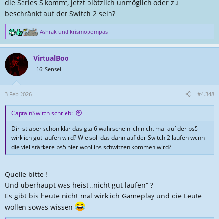
die Series S kommt, jetzt plötzlich unmöglich oder zu
beschränkt auf der Switch 2 sein?
Ashrak
und
krismopompas
R
e
a
VirtualBoo
k
t
L16: Sensei
i
o
n
3 Feb 2026
#4.348
e
n
CaptainSwitch schrieb:
:
Dir ist aber schon klar das gta 6 wahrscheinlich nicht mal auf der ps5
wirklich gut laufen wird? Wie soll das dann auf der Switch 2 laufen wenn
die viel stärkere ps5 hier wohl ins schwitzen kommen wird?
Quelle bitte !
Und überhaupt was heist „nicht gut laufen“ ?
Es gibt bis heute nicht mal wirklich Gameplay und die Leute
wollen sowas wissen