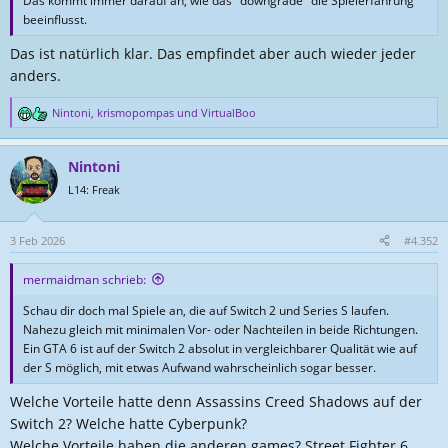
Das kommt immer darauf an, wie das "downgrade" die Spielerfahrung
beeinflusst.
Das ist natürlich klar. Das empfindet aber auch wieder jeder
anders.
Nintoni
,
krismopompas
und
VirtualBoo
R
e
a
Nintoni
k
t
L14: Freak
i
o
n
3 Feb 2026
#4.352
e
n
mermaidman schrieb:
:
Schau dir doch mal Spiele an, die auf Switch 2 und Series S laufen.
Nahezu gleich mit minimalen Vor- oder Nachteilen in beide Richtungen.
Ein GTA 6 ist auf der Switch 2 absolut in vergleichbarer Qualität wie auf
der S möglich, mit etwas Aufwand wahrscheinlich sogar besser.
Welche Vorteile hatte denn Assassins Creed Shadows auf der
Switch 2? Welche hatte Cyberpunk?
Welche Vorteile haben die anderen games? Street Fighter 6