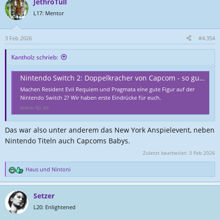
JethroTull
k
t
L17: Mentor
i
o
n
3 Feb 2026
#4.354
e
n
Kantholz schrieb:
:
Nintendo Switch 2: Doppelkracher von Capcom - so gut laufen Resident Evil Requiem und Pragmata
Machen Resident Evil Requiem und Pragmata eine gute Figur auf der
Nintendo Switch 2? Wir haben erste Eindrücke für euch.
www.4p.de
Das war also unter anderem das New York Anspielevent, neben
Nintendo Titeln auch Capcoms Babys.
Zuletzt bearbeitet:
3 Feb 2026
Haus
und
Nintoni
R
e
a
Setzer
k
t
L20: Enlightened
i