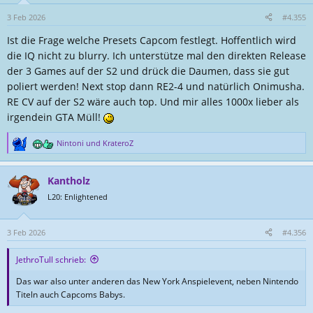
o
n
3 Feb 2026
#4.355
e
Ist die Frage welche Presets Capcom festlegt. Hoffentlich wird
n
:
die IQ nicht zu blurry. Ich unterstütze mal den direkten Release
der 3 Games auf der S2 und drück die Daumen, dass sie gut
poliert werden! Next stop dann RE2-4 und natürlich Onimusha.
RE CV auf der S2 wäre auch top. Und mir alles 1000x lieber als
irgendein GTA Müll!
Nintoni
und
KrateroZ
R
e
a
Kantholz
k
t
L20: Enlightened
i
o
n
3 Feb 2026
#4.356
e
n
JethroTull schrieb:
:
Das war also unter anderen das New York Anspielevent, neben Nintendo
Titeln auch Capcoms Babys.