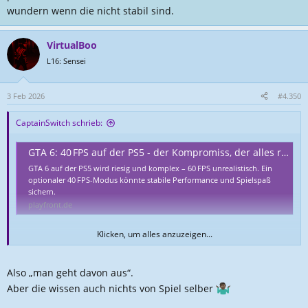
wundern wenn die nicht stabil sind.
VirtualBoo
L16: Sensei
3 Feb 2026
#4.350
CaptainSwitch schrieb:
GTA 6: 40 FPS auf der PS5 - der Kompromiss, der alles rettet?
GTA 6 auf der PS5 wird riesig und komplex – 60 FPS unrealistisch. Ein
optionaler 40 FPS-Modus könnte stabile Performance und Spielspaß
sichern.
playfront.de
Klicken, um alles anzuzeigen...
Von playfront man geht jetzt schon davon aus das 40 fps auf ps5 das
höchste der Gefühle ist und würde mich nicht wundern wenn die nicht
stabil sind.
Also „man geht davon aus“.
Aber die wissen auch nichts von Spiel selber