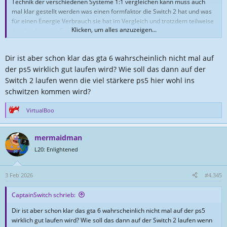
Technik der verschiedenen Systeme 1:1 vergleichen kann muss auch
mal klar gestellt werden was einen formfaktor die Switch 2 hat und was
für einen Energie Verbrauch sie hat im Vergleich und trotzdem teilweise
Klicken, um alles anzuzeigen...
deutlich bessere Ergebnisse erzielt.
Final Fantasy 7 ist ja zb klar hübscher von vielen Texturen als die PS4
Dir ist aber schon klar das gta 6 wahrscheinlich nicht mal auf
Version.
der ps5 wirklich gut laufen wird? Wie soll das dann auf der
Nochmal mich juckt das ja auch nicht aber wenn man sowas alles schon
Switch 2 laufen wenn die viel stärkere ps5 hier wohl ins
erwähnt (im allgemeinen nicht speziell dich hier gemeint, mag dich
schwitzen kommen wird?
) dann kann und sollte man viele Aspekte und Blickwinkel betrachten.
VirtualBoo
R
Deshalb glaube ich nicht nur als Laie (wir sind alles keine Entwickler) das
e
GTA VI auf Switch gar kein Problem darstellt wenn man es ernsthaft
a
dafür entwickelt sondern ist es einfach logische Konsequenz.
mermaidman
k
t
L20: Enlightened
GTA VI würde deshalb auch auf einer ps4 laufen wenn man wirklich
i
wollen würde.
o
n
3 Feb 2026
#4.345
e
n
CaptainSwitch schrieb:
:
Dir ist aber schon klar das gta 6 wahrscheinlich nicht mal auf der ps5
wirklich gut laufen wird? Wie soll das dann auf der Switch 2 laufen wenn