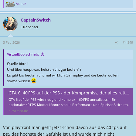
Ashrak
R
e
a
CaptainSwitch
k
t
L16: Sensei
i
o
n
3 Feb 2026
#4.349
e
n
VirtualBoo schrieb:
:
Quelle bitte !
Und überhaupt was heist „nicht gut laufen“ ?
Es gibt bis heute nicht mal wirklich Gameplay und die Leute wollen
sowas wissen
GTA 6: 40 FPS auf der PS5 - der Kompromiss, der alles rettet?
GTA 6 auf der PS5 wird riesig und komplex – 60 FPS unrealistisch. Ein
optionaler 40 FPS-Modus könnte stabile Performance und Spielspaß sichern.
playfront.de
Von playfront man geht jetzt schon davon aus das 40 fps auf
ps5 das höchste der Gefühle ist und würde mich nicht