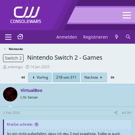
Anmelden
Registrieren
Nintendo
Nintendo Switch 2 - Games
Switch 2
T
E
ankeingo
14 Jan 2025
h
r
First
Zuletzt
Vorhrg
218 von 311
Nächste
r
s
e
t
a
e
VirtualBoo
d
l
L16: Sensei
-
l
E
u
r
n
2 Feb 2026
#4.341
s
g
t
s
KrieSie schrieb:
e
d
Ist mir nicht aufgefallen, dass ich das 2 mal erwähnte. Sollte ja auch