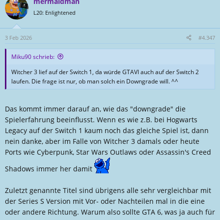
mermaidman
k
t
L20: Enlightened
i
o
n
3 Feb 2026
#4.347
e
n
Miku90 schrieb:
:
Witcher 3 lief auf der Switch 1, da würde GTAVI auch auf der Switch 2
laufen. Die frage ist nur, ob man solch ein Downgrade will. ^^
Das kommt immer darauf an, wie das "downgrade" die
Spielerfahrung beeinflusst. Wenn es wie z.B. bei Hogwarts
Legacy auf der Switch 1 kaum noch das gleiche Spiel ist, dann
nein danke, aber im Falle von Witcher 3 damals oder heute
Ports wie Cyberpunk, Star Wars Outlaws oder Assassin's Creed
Shadows immer her damit
Zuletzt genannte Titel sind übrigens alle sehr vergleichbar mit
der Series S Version mit Vor- oder Nachteilen mal in die eine
oder andere Richtung. Warum also sollte GTA 6, was ja auch für