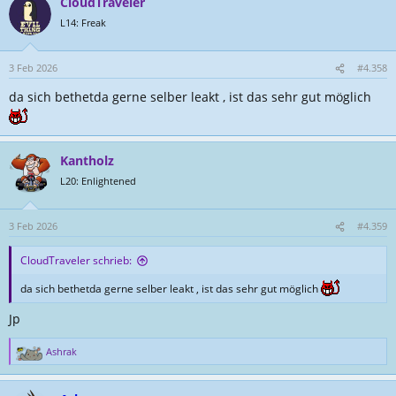
CloudTraveler
k
t
L14: Freak
i
o
n
3 Feb 2026
#4.358
e
da sich bethetda gerne selber leakt , ist das sehr gut möglich
n
:
Kantholz
L20: Enlightened
3 Feb 2026
#4.359
CloudTraveler schrieb:
da sich bethetda gerne selber leakt , ist das sehr gut möglich
Jp
Ashrak
R
e
a