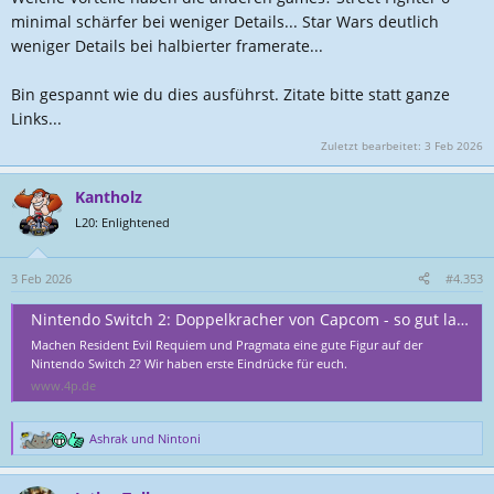
minimal schärfer bei weniger Details... Star Wars deutlich
weniger Details bei halbierter framerate...
Bin gespannt wie du dies ausführst. Zitate bitte statt ganze
Links...
Zuletzt bearbeitet:
3 Feb 2026
Kantholz
L20: Enlightened
3 Feb 2026
#4.353
Nintendo Switch 2: Doppelkracher von Capcom - so gut laufen Resident Evil Requiem und Pragmata
Machen Resident Evil Requiem und Pragmata eine gute Figur auf der
Nintendo Switch 2? Wir haben erste Eindrücke für euch.
www.4p.de
Ashrak
und
Nintoni
R
e
a