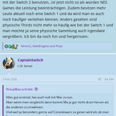
mit der Switch 2 benutzen,..ist jetzt nicht so als würden NES
Games die Leistung beeinträchtigen. Zudem besitzen mehr
Leute aktuell noch eine Switch 1 und da wird man es auch
noch häufiger verleihen können. Anders gesehen sind
physische Thirds nicht mehr so häufig wie bei der Switch 1 und
man möchte ja seine physische Sammlung auch irgendwie
vergrößern. Ich bin da noch hin und hergerissen.
Nintoni
,
DarkEnigma
und
Pizza
R
e
a
CaptainSwitch
k
t
L16: Sensei
i
o
n
3 Feb 2026
#4.344
e
n
VirtualBoo schrieb:
:
Alles gut erstmal, hat auch null mit War zu tun.
Aber wenn man vergleicht dann kommt Ma ja gar nicht drum herum als
die anderen zu erwähnen.
Und weil ja besonders gerne auf Consolewars so getan wird als ob man