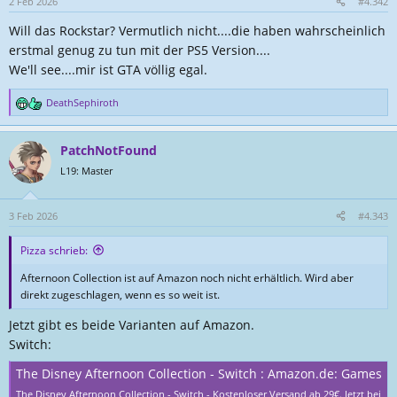
2 Feb 2026
#4.342
e
Will das Rockstar? Vermutlich nicht....die haben wahrscheinlich
n
:
erstmal genug zu tun mit der PS5 Version....
We'll see....mir ist GTA völlig egal.
DeathSephiroth
R
e
a
PatchNotFound
k
t
L19: Master
i
o
n
3 Feb 2026
#4.343
e
n
Pizza schrieb:
:
Afternoon Collection ist auf Amazon noch nicht erhältlich. Wird aber
direkt zugeschlagen, wenn es so weit ist.
Jetzt gibt es beide Varianten auf Amazon.
Switch:
The Disney Afternoon Collection - Switch : Amazon.de: Games
The Disney Afternoon Collection - Switch - Kostenloser Versand ab 29€. Jetzt bei