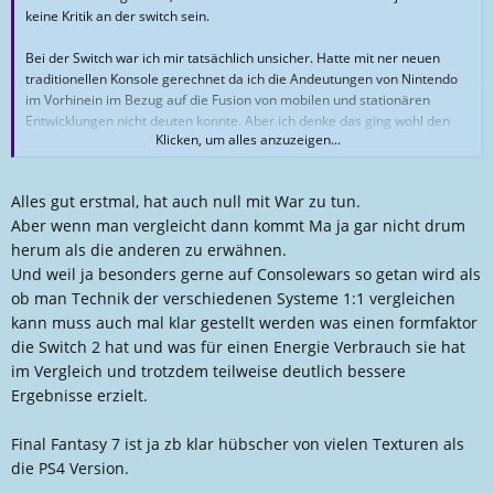
l
a
keine Kritik an der switch sein.
l
t
e
u
Bei der Switch war ich mir tatsächlich unsicher. Hatte mit ner neuen
r
m
traditionellen Konsole gerechnet da ich die Andeutungen von Nintendo
im Vorhinein im Bezug auf die Fusion von mobilen und stationären
Entwicklungen nicht deuten konnte. Aber ich denke das ging wohl den
Klicken, um alles anzuzeigen...
meisten so.
Aber wieso sollte man das nicht erwähnen ? Besonders auch wegen den
Alles gut erstmal, hat auch null mit War zu tun.
mobilen Komponenten habe ich mir die Switch 2 geholt und ich benutze
Aber wenn man vergleicht dann kommt Ma ja gar nicht drum
sie so oft es eben nur geht weil es ein granatenmäßig geiles Teil ist.
herum als die anderen zu erwähnen.
Ich denk da auch garnicht so viel drüber nach. Ich zock einfach das,
Und weil ja besonders gerne auf Consolewars so getan wird als
worauf ich Lust hab und ich muss sagen, sollte ich mich für ein System
ob man Technik der verschiedenen Systeme 1:1 vergleichen
entscheiden... puh. kein plan. Alle geil.
kann muss auch mal klar gestellt werden was einen formfaktor
die Switch 2 hat und was für einen Energie Verbrauch sie hat
mir geht das jetzt aber schon zu sehr in Richtung 'war' und man sollte im
im Vergleich und trotzdem teilweise deutlich bessere
Herstellerbereich diverse Dinge außen vor lassen. Im war mache ich
mich gerne mal dumm über etwas lustig. Darf man ja auch.
Ergebnisse erzielt.
Final Fantasy 7 ist ja zb klar hübscher von vielen Texturen als
die PS4 Version.