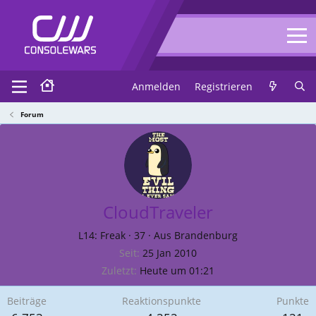
Anmelden
Registrieren
Forum
CloudTraveler
L14: Freak
·
37
·
Aus
Brandenburg
Seit
25 Jan 2010
Zuletzt
Heute um 01:21
Beiträge
Reaktionspunkte
Punkte