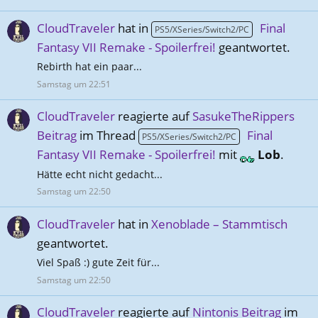
CloudTraveler
hat in
Final
PS5/XSeries/Switch2/PC
Fantasy VII Remake - Spoilerfrei!
geantwortet.
Rebirth hat ein paar...
Samstag um 22:51
CloudTraveler
reagierte auf
SasukeTheRippers
Beitrag
im Thread
Final
PS5/XSeries/Switch2/PC
Fantasy VII Remake - Spoilerfrei!
mit
Lob
.
Hätte echt nicht gedacht...
Samstag um 22:50
CloudTraveler
hat in
Xenoblade – Stammtisch
geantwortet.
Viel Spaß :) gute Zeit für...
Samstag um 22:50
CloudTraveler
reagierte auf
Nintonis Beitrag
im