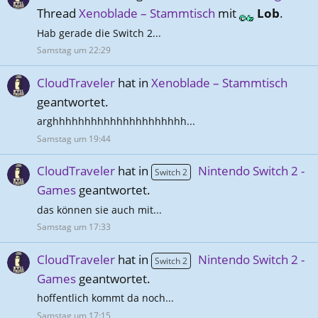
Thread
Xenoblade – Stammtisch
mit
Lob
.
Hab gerade die Switch 2...
Samstag um 22:29
CloudTraveler
hat in
Xenoblade – Stammtisch
geantwortet.
arghhhhhhhhhhhhhhhhhhhhh...
Samstag um 19:44
CloudTraveler
hat in
Nintendo Switch 2 -
Switch 2
Games
geantwortet.
das können sie auch mit...
Samstag um 17:33
CloudTraveler
hat in
Nintendo Switch 2 -
Switch 2
Games
geantwortet.
hoffentlich kommt da noch...
Samstag um 17:15