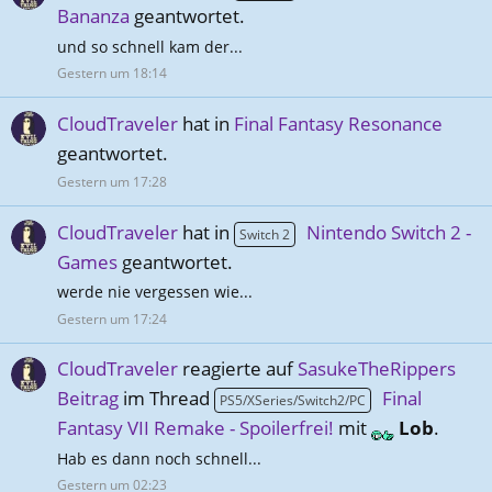
Bananza
geantwortet.
und so schnell kam der...
Gestern um 18:14
CloudTraveler
hat in
Final Fantasy Resonance
geantwortet.
Gestern um 17:28
CloudTraveler
hat in
Nintendo Switch 2 -
Switch 2
Games
geantwortet.
werde nie vergessen wie...
Gestern um 17:24
CloudTraveler
reagierte auf
SasukeTheRippers
Beitrag
im Thread
Final
PS5/XSeries/Switch2/PC
Fantasy VII Remake - Spoilerfrei!
mit
Lob
.
Hab es dann noch schnell...
Gestern um 02:23