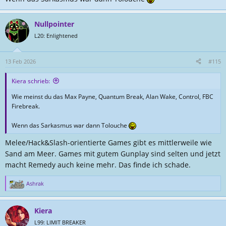
Nullpointer
L20: Enlightened
13 Feb 2026
#115
Kiera schrieb:
Wie meinst du das Max Payne, Quantum Break, Alan Wake, Control, FBC
Firebreak.
Wenn das Sarkasmus war dann Tolouche
Melee/Hack&Slash-orientierte Games gibt es mittlerweile wie
Sand am Meer. Games mit gutem Gunplay sind selten und jetzt
macht Remedy auch keine mehr. Das finde ich schade.
Ashrak
R
e
a
Kiera
k
t
L99: LIMIT BREAKER