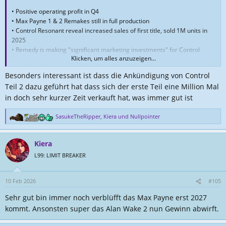
• Positive operating profit in Q4
• Max Payne 1 & 2 Remakes still in full production
• Control Resonant reveal increased sales of first title, sold 1M units in
2025
• Remedy is making "significant marketing investments" for Control
Klicken, um alles anzuzeigen...
Resonant
• Alan Wake 2 generated "meaningful royalties" in 2025
Besonders interessant ist dass die Ankündigung von Control
Teil 2 dazu geführt hat dass sich der erste Teil eine Million Mal
Remedy Entertainment FY2025 Q4 Business Review - InvestGame.net
in doch sehr kurzer Zeit verkauft hat, was immer gut ist
Remedy Entertainment Plc February 10, 202 6 Financial
Statement s Release JANUARY – DEC EMBER 202 5 REMEDY
SasukeTheRipper
,
Kiera
und
Nullpointer
R
ENTERTAINMENT PLC. LUOMANPORTTI 3, 02200 ESPOO,
e
FINLAND 1 (20 ) Remedy Entertainment Plc | Stock exchange
a
release | February 10 , 202 6, at 09:00 a.m. EET Remedy
Kiera
k
Entertainment Plc |...
t
L99: LIMIT BREAKER
investgame.net
i
o
n
10 Feb 2026
#105
e
Sehr gut bin immer noch verblüfft das Max Payne erst 2027
n
:
kommt. Ansonsten super das Alan Wake 2 nun Gewinn abwirft.