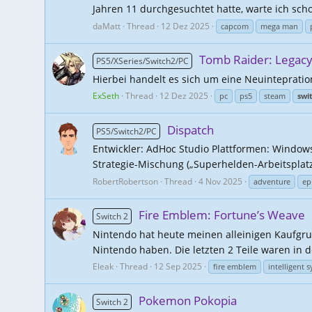
Jahren 11 durchgesuchtet hatte, warte ich scho
daMatt
Thread
12 Dez 2025
capcom
mega man
Tomb Raider: Legacy 
PS5/XSeries/Switch2/PC
Hierbei handelt es sich um eine Neuinteprati
ExSeth
Thread
12 Dez 2025
pc
ps5
steam
swi
Dispatch
PS5/Switch2/PC
Entwickler: AdHoc Studio Plattformen: Windows 
Strategie-Mischung („Superhelden-Arbeitsplat
RobertRobertson
Thread
4 Nov 2025
adventure
ep
Fire Emblem: Fortune’s Weave
Switch 2
Nintendo hat heute meinen alleinigen Kaufgru
Nintendo haben. Die letzten 2 Teile waren in d
Eleak
Thread
12 Sep 2025
fire emblem
intelligent 
Pokemon Pokopia
Switch 2