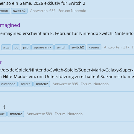
mer so ein Game. 2026 exklusiv für Switch 2
Antworten: 636
Forum:
Nintendo
emon
switch2
imagined
Reimagined erscheint am 5. Februar für Nintendo Switch, Nintendo S
Antworten: 317
jrpg
pc
ps5
square enix
switch
switch2
xseries
r
de-de/Spiele/Nintendo-Switch-Spiele/Super-Mario-Galaxy-Super-M
en Hilfe-Modus ein, um Unterstützung zu erhalten! So kannst du me
Antworten: 895
Forum:
Nintendo
nintendo
switch
switch2
 :)
Antworten: 589
Forum:
Nintendo
ort
switch2