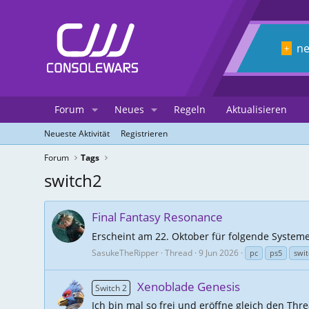
n
+
Forum
Neues
Regeln
Aktualisieren
Neueste Aktivität
Registrieren
Forum
Tags
switch2
Final Fantasy Resonance
Erscheint am 22. Oktober für folgende Systeme:
SasukeTheRipper
Thread
9 Jun 2026
pc
ps5
swit
Xenoblade Genesis
Switch 2
Ich bin mal so frei und eröffne gleich den Thre