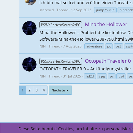
Ich bin mal so frei und eröffne einen Thread zu
starchild
Thread
12 Sep 2025
jump 'n' run
nintend
Mina the Hollower
PS5/XSeries/Switch2/PC
Mina the Hollower – Probiert die kostenlose D
Software/Mina-the-Hollower-2887790.html Swi
NIN
Thread
7 Aug 2025
adventure
pc
ps5
swit
Octopath Traveler 0
PS5/XSeries/Switch2/PC
OCTOPATH TRAVELER 0 – Ankündigungstrailer
NIN
Thread
31 Jul 2025
hd2d
jrpg
pc
ps4
ps
1
2
3
4
Nächste
Diese Seite benutzt Cookies, um Inhalte zu personalisie