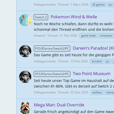
Volksgasmaske
Thread
1 März 2026
2k games
pc
Pokemon Wind & Welle
Switch 2
Noch ne Woche schlafen, dann dürfte es wohl s
schonmal den Thread eröffnen und die bisherig
Howard
Thread
21 Feb 2026
game freak
nintendo
Darwin’s Paradox! (
PS5/XSeries/Switch2/PC
Das Game gibt es seit heute für die gängigen 
Volksgasmaske
Thread
13 Feb 2026
konami
pc
Two Point Museum
PS5/XSeries/Switch2/PC
Seit heute unser Top Game im Haushalt auf der 
zwischen 81-86%. Gibt es derzeit auf Switch 2
Volksgasmaske
Thread
22 Dez 2025
aufbau
mana
Mega Man: Dual Override
Gerade frisch angekündigt auf den Game Award