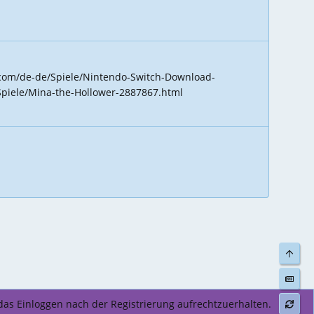
o.com/de-de/Spiele/Nintendo-Switch-Download-
Spiele/Mina-the-Hollower-2887867.html
Top
das Einloggen nach der Registrierung aufrechtzuerhalten.