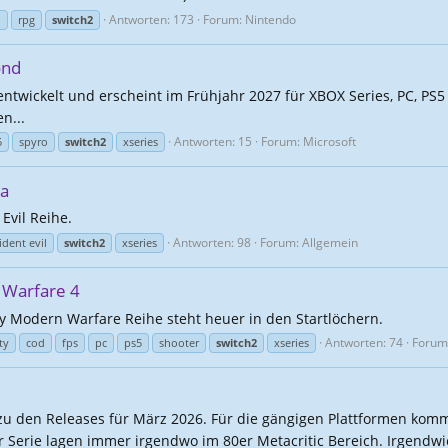
Antworten: 173
Forum:
Nintendo
o
rpg
switch2
ond
 entwickelt und erscheint im Frühjahr 2027 für XBOX Series, PC, PS
n...
Antworten: 15
Forum:
Microsoft
5
spyro
switch2
xseries
ca
Evil Reihe.
Antworten: 98
Forum:
Allgemein
ident evil
switch2
xseries
 Warfare 4
ty Modern Warfare Reihe steht heuer in den Startlöchern.
Antworten: 74
Forum
ty
cod
fps
pc
ps5
shooter
switch2
xseries
 den Releases für März 2026. Für die gängigen Plattformen komm
 Serie lagen immer irgendwo im 80er Metacritic Bereich. Irgendwie 