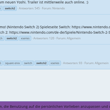
m neuen Yoshi. Trailer ist mittlerweile auch online. :)
Antworten: 545
Forum:
Nintendo
o
switch2
emo! (Nintendo Switch 2) Spieleseite Switch: https://www.nintend
tch 2: https://www.nintendo.com/de-de/Spiele/Nintendo-Switch-2-
Antworten: 120
Forum:
Allgemein
ch
switch2
xseries
Antworten: 93
Forum:
Allgemein
5
square enix
switch
switch2
xseries
ren, die Benutzung auf die persönlichen Vorlieben anzupassen und 