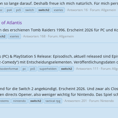
n so lange darauf. Deshalb freue ich mich natürlich. Für mich persö
Antworten: 16
Forum:
Allgemein
pc
ps4
ps5
switch
switch2
xseries
of Atlantis
on des erschienen Tomb Raiders 1996. Erscheint 2026 für PC und K
Antworten: 168
Forum:
Allgemein
tch2
xseries
(PC) & PlayStation 5 Release: Episodisch, aktuell released sind Epi
z-Comedy“) mit Entscheidungselementen. Veröffentlichungsdaten d
Antworten: 111
Forum:
All
isodenformat
pc
ps5
superhelden
switch2
nd für die Switch 2 angekündigt. Erscheint 2026. Und zwar als Cl
en directs Opener, also weniger wichtig für Nintendo. Das Spiel sch
Antworten: 201
Forum:
Nintendo
systems
nintendo
switch2
tactical rpg