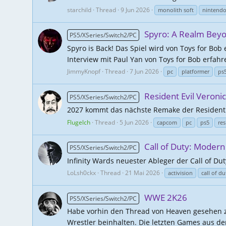
starchild
Thread
9 Jun 2026
monolith soft
nintend
Spyro: A Realm Bey
PS5/XSeries/Switch2/PC
Spyro is Back! Das Spiel wird von Toys for Bob
Interview mit Paul Yan von Toys for Bob erfahre
JimmyKnopf
Thread
7 Jun 2026
pc
platformer
ps
Resident Evil Veroni
PS5/XSeries/Switch2/PC
2027 kommt das nächste Remake der Resident 
Flugelch
Thread
5 Jun 2026
capcom
pc
ps5
res
Call of Duty: Modern
PS5/XSeries/Switch2/PC
Infinity Wards neuester Ableger der Call of Du
LoLsh0ckx
Thread
21 Mai 2026
activision
call of du
WWE 2K26
PS5/XSeries/Switch2/PC
Habe vorhin den Thread von Heaven gesehen zu
Wrestler beinhalten. Die letzten Games aus der