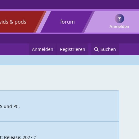
?
vids & pods
forum
Anmelden
Anmelden
Registrieren
Suchen
|S und PC.
: Release: 2027 :)