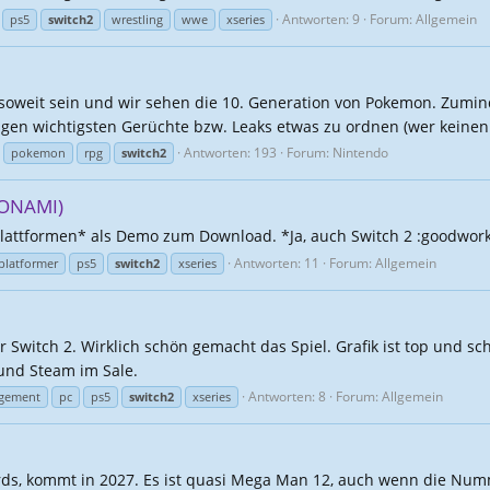
Antworten: 9
Forum:
Allgemein
ps5
switch2
wrestling
wwe
xseries
oweit sein und wir sehen die 10. Generation von Pokemon. Zuminde
en wichtigsten Gerüchte bzw. Leaks etwas zu ordnen (wer keinen B
Antworten: 193
Forum:
Nintendo
pokemon
rpg
switch2
KONAMI)
Plattformen* als Demo zum Download. *Ja, auch Switch 2 :goodwork
Antworten: 11
Forum:
Allgemein
platformer
ps5
switch2
xseries
Switch 2. Wirklich schön gemacht das Spiel. Grafik ist top und sch
 und Steam im Sale.
Antworten: 8
Forum:
Allgemein
gement
pc
ps5
switch2
xseries
s, kommt in 2027. Es ist quasi Mega Man 12, auch wenn die Nummer