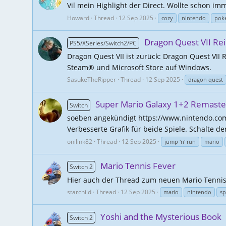
Vil mein Highlight der Direct. Wollte schon im
Howard
Thread
12 Sep 2025
cozy
nintendo
pok
Dragon Quest VII Re
PS5/XSeries/Switch2/PC
Dragon Quest VII ist zurück: Dragon Quest VII 
Steam® und Microsoft Store auf Windows.
SasukeTheRipper
Thread
12 Sep 2025
dragon quest
Super Mario Galaxy 1+2 Remaste
Switch
soeben angekündigt https://www.nintendo.com/
Verbesserte Grafik für beide Spiele. Schalte d
onilink82
Thread
12 Sep 2025
jump 'n' run
mario
Mario Tennis Fever
Switch 2
Hier auch der Thread zum neuen Mario Tennis.
starchild
Thread
12 Sep 2025
mario
nintendo
sp
Yoshi and the Mysterious Book
Switch 2