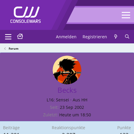
Anmelden
Registrieren
Forum
Becks
L16: Sensei
·
Aus
HH
Seit
23 Sep 2002
Zuletzt
Heute um 18:50
Beiträge
Reaktionspunkte
Punkte