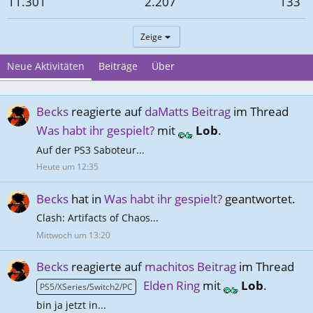
11.301
2.207
133
Zeige
Neue Aktivitäten
Beiträge
Über
Becks
reagierte auf
daMatts Beitrag
im Thread
Was habt ihr gespielt?
mit
Lob
.
Auf der PS3 Saboteur...
Heute um 12:35
Becks
hat in
Was habt ihr gespielt?
geantwortet.
Clash: Artifacts of Chaos...
Mittwoch um 13:20
Becks
reagierte auf
machitos Beitrag
im Thread
Elden Ring
mit
Lob
.
PS5/XSeries/Switch2/PC
bin ja jetzt in...