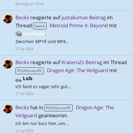
Montag um 16:41
Becks
reagierte auf
justakumas Beitrag
im
Thread
Metroid Prime 4: Beyond
mit
Switch
Coolface
.
Zwischen MP1R und MP4...
27 Jul 2026
Becks
reagierte auf
KrateroZs Beitrag
im Thread
Dragon Age: The Veilguard
mit
PS5/XSeries/PC
Lob
.
Ich fand es sogar sehr gut...
27 Jul 2026
Becks
hat in
Dragon Age: The
PS5/XSeries/PC
Veilguard
geantwortet.
Ich bin nur kurz hier, um...
27 Jul 2026