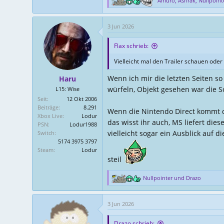
Amuro
,
Ashrak
,
Nullpoint
R
e
a
3 Jun 2026
k
t
Flax schrieb:
i
o
Vielleicht mal den Trailer schauen oder
n
e
Wenn ich mir die letzten Seiten s
Haru
n
würfeln, Objekt gesehen war die S
L15: Wise
:
Seit
12 Okt 2006
Beiträge
8.291
Wenn die Nintendo Direct kommt da
Xbox Live
Lodur
das wisst ihr auch, MS liefert dies
PSN
Lodur1988
vielleicht sogar ein Ausblick auf
Switch
5174 3975 3797
Steam
Lodur
steil
Nullpointer
und
Drazo
R
e
a
3 Jun 2026
k
t
Drazo schrieb:
i