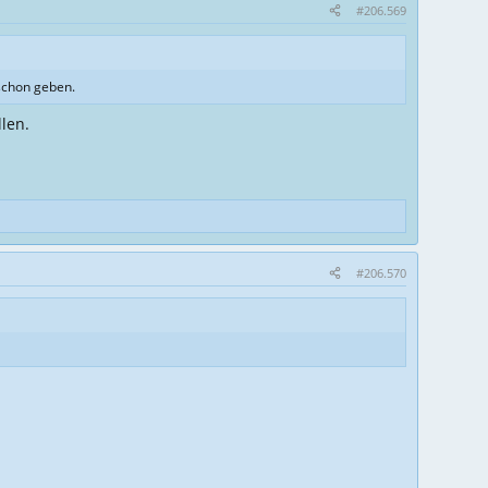
#206.569
schon geben.
len.
#206.570