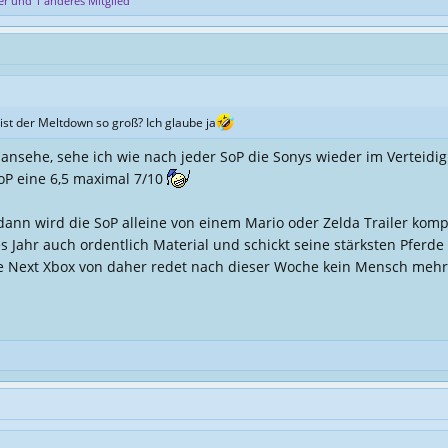
er
und 1 anderes Mitglied
 ist der Meltdown so groß? Ich glaube ja
o ansehe, sehe ich wie nach jeder SoP die Sonys wieder im Verteid
oP eine 6,5 maximal 7/10
nn wird die SoP alleine von einem Mario oder Zelda Trailer kompl
es Jahr auch ordentlich Material und schickt seine stärksten Pferde
 die Next Xbox von daher redet nach dieser Woche kein Mensch meh