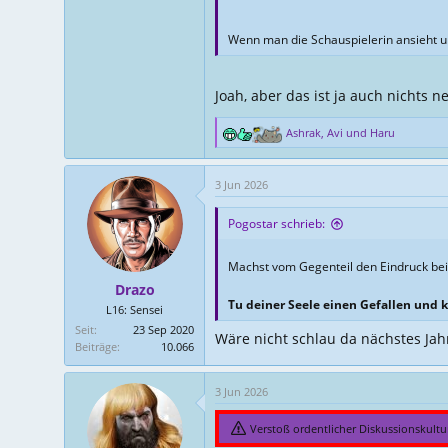
Wenn man die Schauspielerin ansieht un
Joah, aber das ist ja auch nichts n
Ashrak
,
Avi
und
Haru
R
e
a
3 Jun 2026
k
t
Pogostar schrieb:
i
o
n
Machst vom Gegenteil den Eindruck be
e
Drazo
n
Tu deiner Seele einen Gefallen und k
L16: Sensei
:
Seit
23 Sep 2020
Wäre nicht schlau da nächstes Jah
Beiträge
10.066
3 Jun 2026
Verstoß ordentlicher Diskussionskult