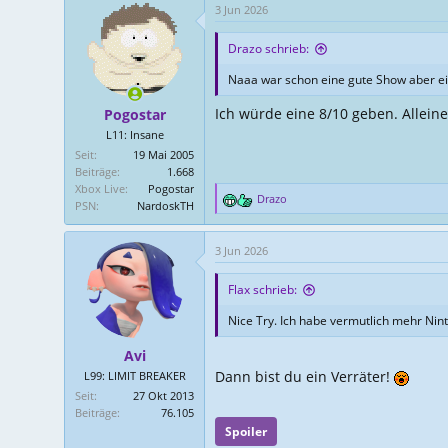
3 Jun 2026
k
t
Drazo schrieb:
i
o
Naaa war schon eine gute Show aber ei
n
e
Ich würde eine 8/10 geben. Alleine
Pogostar
n
L11: Insane
:
Seit
19 Mai 2005
Beiträge
1.668
Xbox Live
Pogostar
Drazo
PSN
NardoskTH
R
e
a
3 Jun 2026
k
t
Flax schrieb:
i
o
Nice Try. Ich habe vermutlich mehr Nin
n
e
Avi
n
Dann bist du ein Verräter!
L99: LIMIT BREAKER
:
Seit
27 Okt 2013
Beiträge
76.105
Spoiler