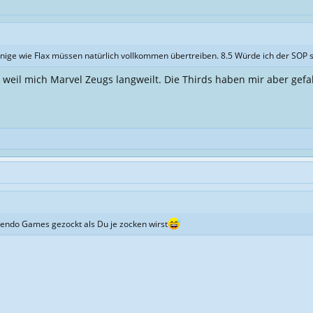
nige wie Flax müssen natürlich vollkommen übertreiben. 8.5 Würde ich der SOP 
 weil mich Marvel Zeugs langweilt. Die Thirds haben mir aber gefal
tendo Games gezockt als Du je zocken wirst