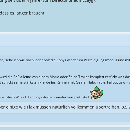
g seit über 4 Jahre (vom Director Shaun Ecayg).
ass es länger braucht.
ehe, sehe ich wie nach jeder SoP die Sonys wieder im Verteidigungsmodus und mit
rd die SoP alleine von einem Mario oder Zelda Trailer komplett zerfickt was das 
 schickt seine stärksten Pferde ins Rennen mit Gears, Halo, Fable, Fallout usw + 
er die SoP und die Sonys drehen wieder komplett steil
er einige wie Flax müssen natürlich vollkommen übertreiben. 8.5