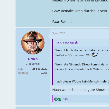
Neues ND Game schon in Entwicklun
GoW Remake kann durchaus sein, d
Paar Beispiele
3 Jun 2026
Haru schrieb:
Wenn ich mir die letzten Seiten so ans
SoP eine 6,5 maximal 7/10
Drazo
L16: Sensei
Wenn die Nintendo Direct kommt dann wi
Seit
23 Sep 2020
dieses Jahr auch ordentlich Material und
Beiträge
10.066
nach dieser Woche kein Mensch mehr üb
Naaa war schon eine gute Show ab
Haru
R
e
a