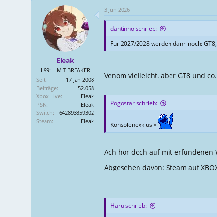
s
g
3 Jun 2026
t
s
e
d
dantinho schrieb:
l
a
Für 2027/2028 werden dann noch: GT8, A
l
t
e
u
Eleak
r
m
L99: LIMIT BREAKER
Venom vielleicht, aber GT8 und co
Seit
17 Jan 2008
Beiträge
52.058
Xbox Live
Eleak
Pogostar schrieb:
PSN
Eleak
Switch
642893359302
Steam
Eleak
Konsolenexklusiv
Ach hör doch auf mit erfundenen
Abgesehen davon: Steam auf XBOX 
Haru schrieb: