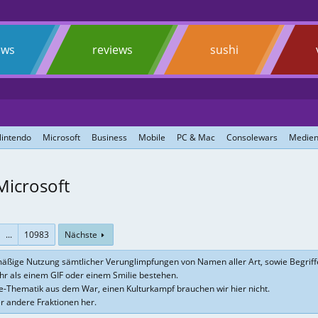
ews
reviews
sushi
intendo
Microsoft
Business
Mobile
PC & Mac
Consolewars
Medien
Microsoft
...
10983
Nächste
ermäßige Nutzung sämtlicher Verunglimpfungen von Namen aller Art, sowie Begrif
ehr als einem GIF oder einem Smilie bestehen.
ke-Thematik aus dem War, einen Kulturkampf brauchen wir hier nicht.
er andere Fraktionen her.