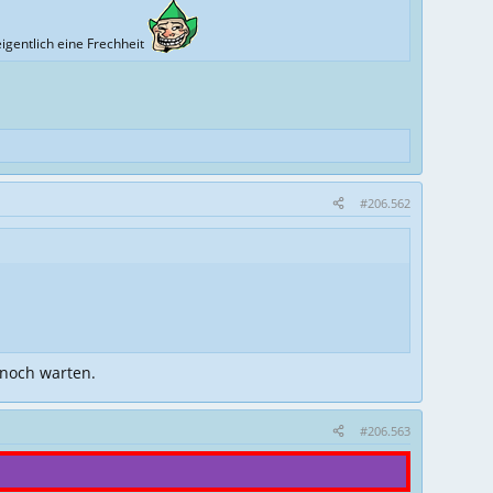
igentlich eine Frechheit
#206.562
 noch warten.
#206.563