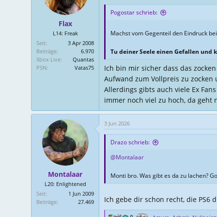
Pogostar schrieb:
Flax
Machst vom Gegenteil den Eindruck be
L14: Freak
Seit
3 Apr 2008
Beiträge
6.970
Tu deiner Seele einen Gefallen und k
Xbox Live
Quantas
Ich bin mir sicher dass das zocke
PSN
Vatas75
Aufwand zum Vollpreis zu zocken u
Allerdings gibts auch viele Ex Fan
immer noch viel zu hoch, da geht 
3 Jun 2026
Drazo schrieb:
@Montalaar
Montalaar
Monti bro. Was gibt es da zu lachen? Go
L20: Enlightened
Seit
1 Jun 2009
Ich gebe dir schon recht, die PS6
Beiträge
27.469