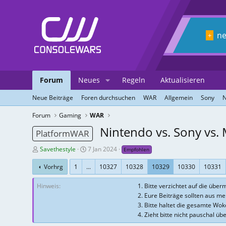
n
+
Forum
Neues
Regeln
Aktualisieren
Neue Beiträge
Foren durchsuchen
WAR
Allgemein
Sony
N
Forum
Gaming
WAR
Nintendo vs. Sony vs. 
PlatformWAR
T
E
Savethestyle
7 Jan 2024
Empfohlen
h
r
Vorhrg
1
...
10327
10328
10329
10330
10331
r
s
e
t
Hinweis
1. Bitte verzichtet auf die üb
a
e
2. Eure Beiträge sollten aus m
d
l
3. Bitte haltet die gesamte Wo
-
l
4. Zieht bitte nicht pauschal üb
E
u
r
n