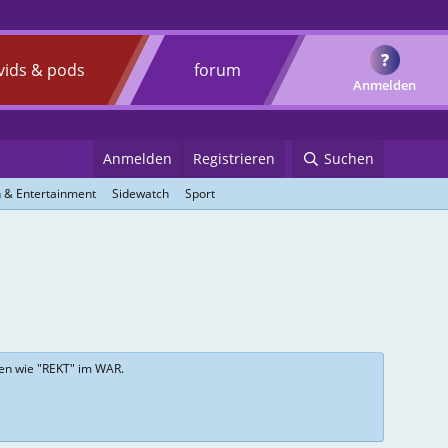
?
vids & pods
forum
Anmelden
Anmelden
Registrieren
Suchen
 & Entertainment
Sidewatch
Sport
fen wie "REKT" im WAR.