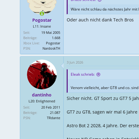
o
Wäre nicht schlau da nächstes Jahr mit
n
e
Oder auch nicht dank Tech Bros
Pogostar
n
L11: Insane
:
Seit
19 Mai 2005
Beiträge
1.668
Xbox Live
Pogostar
PSN
NardoskTH
3 Jun 2026
Eleak schrieb:
Venom vielleicht, aber GT8 und co. sin
dantinho
Sicher nicht. GT Sport zu GT7 5 Jah
L20: Enlightened
Seit
20 Feb 2011
GT7 zu GT8, sagen wir mal 6 Jahre 
Beiträge
21.087
PSN
TRdante
Astro Bot 2 2028, 4 Jahre. Der erst