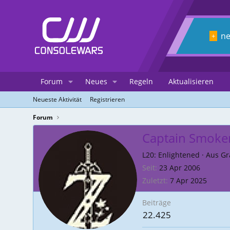
n
+
Forum
Neues
Regeln
Aktualisieren
Neueste Aktivität
Registrieren
Forum
Captain Smoke
L20: Enlightened
·
Aus
Gr
Seit
23 Apr 2006
Zuletzt
7 Apr 2025
Beiträge
22.425