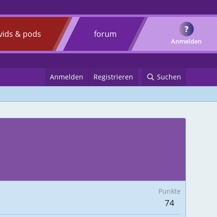
?
vids & pods
forum
Anmelden
Anmelden
Registrieren
Suchen
Punkte
74