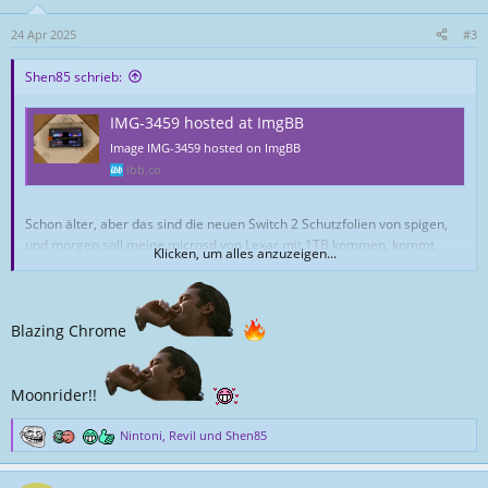
o
n
24 Apr 2025
#3
e
n
Shen85 schrieb:
:
IMG-3459 hosted at ImgBB
Image IMG-3459 hosted on ImgBB
ibb.co
Schon älter, aber das sind die neuen Switch 2 Schutzfolien von spigen,
und morgen soll meine microsd von Lexar mit 1TB kommen, kommt
Klicken, um alles anzuzeigen...
dann noch ein Bild
Blazing Chrome
Moonrider!!
Nintoni
,
Revil
und
Shen85
R
e
a