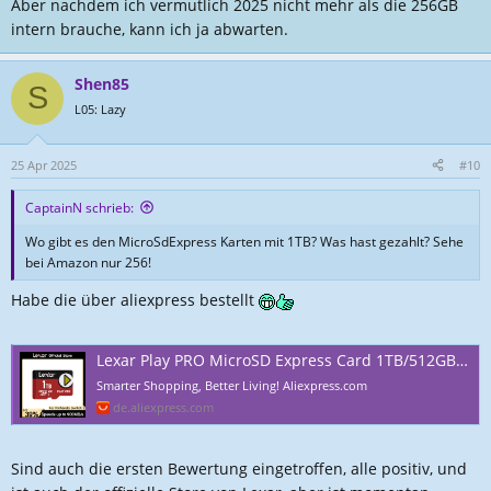
Aber nachdem ich vermutlich 2025 nicht mehr als die 256GB
intern brauche, kann ich ja abwarten.
Shen85
S
L05: Lazy
25 Apr 2025
#10
CaptainN schrieb:
Wo gibt es den MicroSdExpress Karten mit 1TB? Was hast gezahlt? Sehe
bei Amazon nur 256!
Habe die über aliexpress bestellt
Lexar Play PRO MicroSD Express Card 1TB/512GB/256GB,4K Video,Memory Cards for Game Consoles Up To 900MB/s for Nintendo Switch 2 - AliExpress 7
Smarter Shopping, Better Living! Aliexpress.com
de.aliexpress.com
Sind auch die ersten Bewertung eingetroffen, alle positiv, und