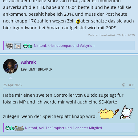
ist auch der offizielle Store von Lexar, aber ist momentan
ausverkauft die 1TB, habe am 10.04 bestellt und heute soll sie
ankommen, bezahlt habe ich 201€ und muss der Post heute
noch knapp 17€ zahlen wegen Zoll
aber schätze das sie auch
hier irgendwann bei Amazon aufgelistet wird mit 200€
Zuletzt bearbeitet:
25 Apr 2025
Nintoni
,
krismopompas
und
Valcyrion
R
e
a
Ashrak
k
t
L99: LIMIT BREAKER
i
o
n
25 Apr 2025
#11
e
Habe mir einen zweiten Controller von 8Bitdo zugelegt für
n
:
lokalen MP und ich werde mir wohl auch eine SD-Karte
zulegen, wenn der Speicherplatz knapp wird.
Nintoni
,
Avi
,
TheProphet
und 1 anderes Mitglied
R
e