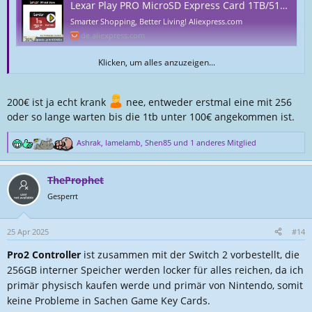
Lexar Play PRO MicroSD Express Card 1TB/512GB/256GB,4K Video,Memory Cards for Game Consoles Up To 900MB/s for Nintendo Switch 2 - AliExpress 7
Smarter Shopping, Better Living! Aliexpress.com
de.aliexpress.com
Klicken, um alles anzuzeigen...
Sind auch die ersten Bewertung eingetroffen, alle positiv, und ist auch
der offizielle Store von Lexar, aber ist momentan ausverkauft die 1TB,
habe am 10.04 bestellt und heute soll sie ankommen, bezahlt habe ich
200€ ist ja echt krank
nee, entweder erstmal eine mit 256
201€ und muss der Post heute noch knapp 17€ zahlen wegen Zoll
oder so lange warten bis die 1tb unter 100€ angekommen ist.
aber schätze das sie auch hier irgendwann bei Amazon aufgelistet wird
mit 200€
Ashrak
,
lamelamb
,
Shen85
und 1 anderes Mitglied
R
e
a
TheProphet
k
t
Gesperrt
i
o
n
25 Apr 2025
#14
e
Pro2 Controller
ist zusammen mit der Switch 2 vorbestellt, die
n
:
256GB interner Speicher werden locker für alles reichen, da ich
primär physisch kaufen werde und primär von Nintendo, somit
keine Probleme in Sachen Game Key Cards.