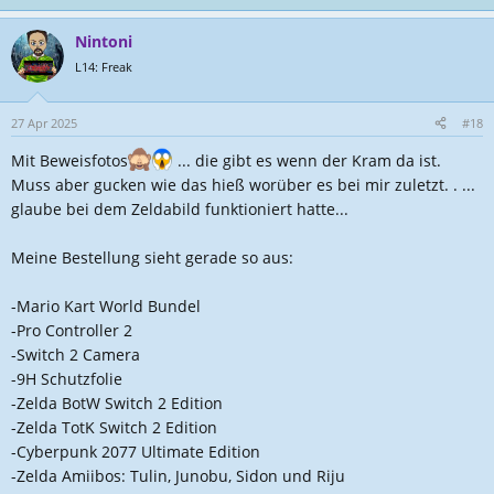
e
a
Nintoni
k
t
L14: Freak
i
o
n
27 Apr 2025
#18
e
Mit Beweisfotos
... die gibt es wenn der Kram da ist.
n
:
Muss aber gucken wie das hieß worüber es bei mir zuletzt. . ...
glaube bei dem Zeldabild funktioniert hatte...
Meine Bestellung sieht gerade so aus:
-Mario Kart World Bundel
-Pro Controller 2
-Switch 2 Camera
-9H Schutzfolie
-Zelda BotW Switch 2 Edition
-Zelda TotK Switch 2 Edition
-Cyberpunk 2077 Ultimate Edition
-Zelda Amiibos: Tulin, Junobu, Sidon und Riju