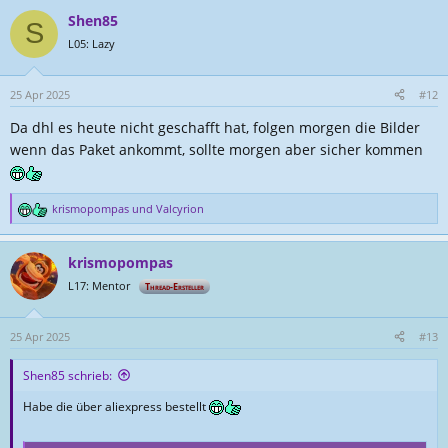
a
Shen85
k
S
t
L05: Lazy
i
o
n
25 Apr 2025
#12
e
Da dhl es heute nicht geschafft hat, folgen morgen die Bilder
n
:
wenn das Paket ankommt, sollte morgen aber sicher kommen
krismopompas
und
Valcyrion
R
e
a
krismopompas
k
t
L17: Mentor
Thread-Ersteller
i
o
n
25 Apr 2025
#13
e
n
Shen85 schrieb:
:
Habe die über aliexpress bestellt