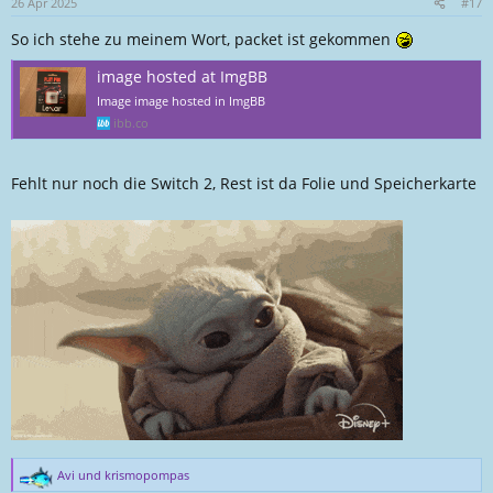
n
26 Apr 2025
#17
e
So ich stehe zu meinem Wort, packet ist gekommen
n
:
image hosted at ImgBB
Image image hosted in ImgBB
ibb.co
Fehlt nur noch die Switch 2, Rest ist da Folie und Speicherkarte
Avi
und
krismopompas
R