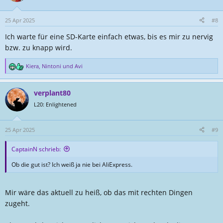
25 Apr 2025
#8
Ich warte für eine SD-Karte einfach etwas, bis es mir zu nervig
bzw. zu knapp wird.
Kiera
,
Nintoni
und
Avi
R
e
a
verplant80
k
t
L20: Enlightened
i
o
n
25 Apr 2025
#9
e
n
CaptainN schrieb:
:
Ob die gut ist? Ich weiß ja nie bei AliExpress.
Mir wäre das aktuell zu heiß, ob das mit rechten Dingen
zugeht.