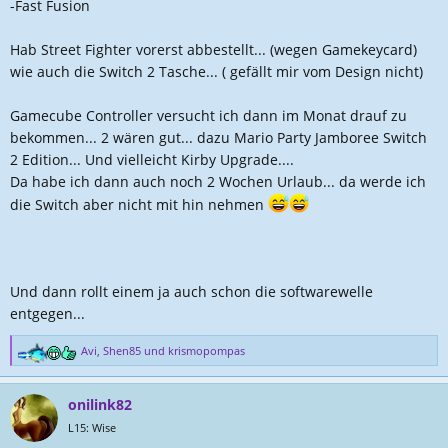
-Fast Fusion
Hab Street Fighter vorerst abbestellt... (wegen Gamekeycard)
wie auch die Switch 2 Tasche... ( gefällt mir vom Design nicht)
Gamecube Controller versucht ich dann im Monat drauf zu
bekommen... 2 wären gut... dazu Mario Party Jamboree Switch
2 Edition... Und vielleicht Kirby Upgrade....
Da habe ich dann auch noch 2 Wochen Urlaub... da werde ich
die Switch aber nicht mit hin nehmen
Und dann rollt einem ja auch schon die softwarewelle
entgegen...
Avi
,
Shen85
und
krismopompas
R
e
a
onilink82
k
t
L15: Wise
i