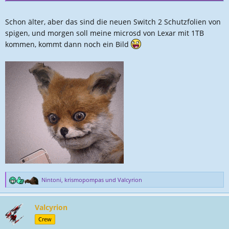
Schon älter, aber das sind die neuen Switch 2 Schutzfolien von
spigen, und morgen soll meine microsd von Lexar mit 1TB
kommen, kommt dann noch ein Bild
Nintoni
,
krismopompas
und
Valcyrion
R
e
a
Valcyrion
k
t
Crew
i