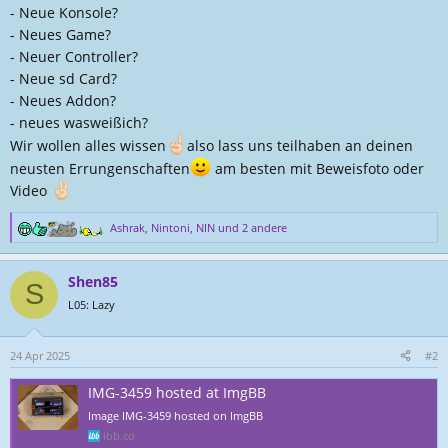
- Neue Konsole?
e
d
l
a
- Neues Game?
l
t
- Neuer Controller?
e
u
- Neue sd Card?
r
m
- Neues Addon?
- neues wasweißich?
Wir wollen alles wissen
also lass uns teilhaben an deinen
neusten Errungenschaften
am besten mit Beweisfoto oder
Video
Ashrak
,
Nintoni
,
NIN
und 2 andere
R
e
a
Shen85
k
S
t
L05: Lazy
i
o
n
24 Apr 2025
#2
e
n
IMG-3459 hosted at ImgBB
:
Image IMG-3459 hosted on ImgBB
ibb.co