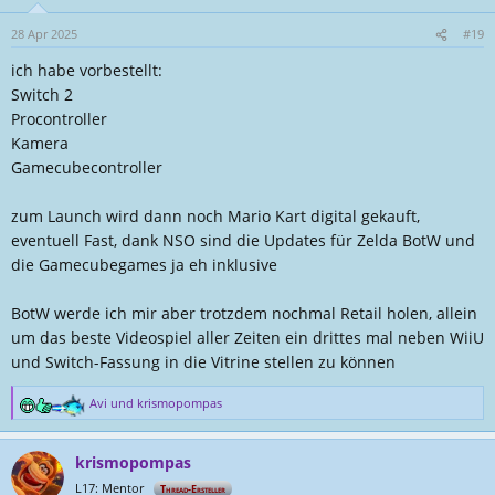
o
n
28 Apr 2025
#19
e
ich habe vorbestellt:
n
:
Switch 2
Procontroller
Kamera
Gamecubecontroller
zum Launch wird dann noch Mario Kart digital gekauft,
eventuell Fast, dank NSO sind die Updates für Zelda BotW und
die Gamecubegames ja eh inklusive
BotW werde ich mir aber trotzdem nochmal Retail holen, allein
um das beste Videospiel aller Zeiten ein drittes mal neben WiiU
und Switch-Fassung in die Vitrine stellen zu können
Avi
und
krismopompas
R
e
a
krismopompas
k
t
L17: Mentor
Thread-Ersteller