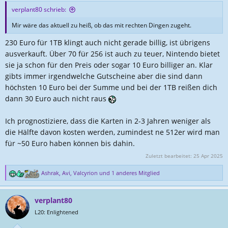
verplant80 schrieb:
Mir wäre das aktuell zu heiß, ob das mit rechten Dingen zugeht.
230 Euro für 1TB klingt auch nicht gerade billig, ist übrigens
ausverkauft. Über 70 für 256 ist auch zu teuer, Nintendo bietet
sie ja schon für den Preis oder sogar 10 Euro billiger an. Klar
gibts immer irgendwelche Gutscheine aber die sind dann
höchsten 10 Euro bei der Summe und bei der 1TB reißen dich
dann 30 Euro auch nicht raus
Ich prognostiziere, dass die Karten in 2-3 Jahren weniger als
die Hälfte davon kosten werden, zumindest ne 512er wird man
für ~50 Euro haben können bis dahin.
Zuletzt bearbeitet:
25 Apr 2025
Ashrak
,
Avi
,
Valcyrion
und 1 anderes Mitglied
R
e
a
verplant80
k
t
L20: Enlightened
i