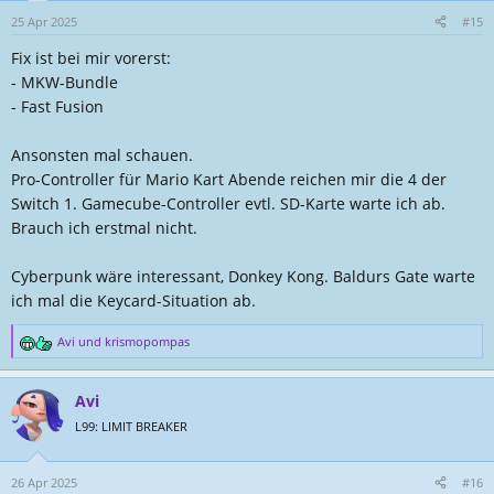
o
n
25 Apr 2025
#15
e
Fix ist bei mir vorerst:
n
:
- MKW-Bundle
- Fast Fusion
Ansonsten mal schauen.
Pro-Controller für Mario Kart Abende reichen mir die 4 der
Switch 1. Gamecube-Controller evtl. SD-Karte warte ich ab.
Brauch ich erstmal nicht.
Cyberpunk wäre interessant, Donkey Kong. Baldurs Gate warte
ich mal die Keycard-Situation ab.
Avi
und
krismopompas
R
e
a
Avi
k
t
L99: LIMIT BREAKER
i
o
n
26 Apr 2025
#16