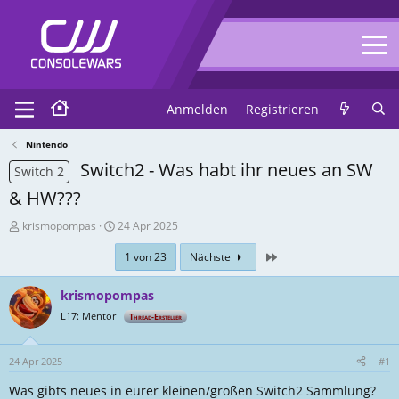
Anmelden
Registrieren
Nintendo
Switch2 - Was habt ihr neues an SW
Switch 2
& HW???
T
E
krismopompas
24 Apr 2025
h
r
Zuletzt
1 von 23
Nächste
r
s
e
t
a
e
krismopompas
d
l
L17: Mentor
Thread-Ersteller
-
l
E
u
r
n
24 Apr 2025
#1
s
g
Was gibts neues in eurer kleinen/großen Switch2 Sammlung?
t
s