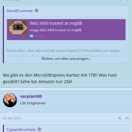
e
n
Shen85 schrieb:
:
IMG-3459 hosted at ImgBB
Image IMG-3459 hosted on ImgBB
ibb.co
Schon älter, aber das sind die neuen Switch 2 Schutzfolien von spigen,
und morgen soll meine microsd von Lexar mit 1TB kommen, kommt
Klicken, um alles anzuzeigen...
dann noch ein Bild
Wo gibt es den MicroSdExpress Karten mit 1TB? Was hast
gezahlt? Sehe bei Amazon nur 256!
verplant80
L20: Enlightened
25 Apr 2025
#6
CaptainN schrieb: