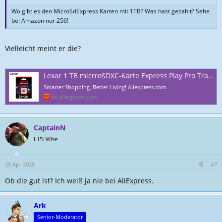
Wo gibt es den MicroSdExpress Karten mit 1TB? Was hast gezahlt? Sehe
bei Amazon nur 256!
Vielleicht meint er die?
Lexar 1 TB micrroSDXC-Karte Express Play Pro TransFlash-Speicherkarte Lesen bis zu 900 MB/s 512 GB 256 GB U3 V30 Originalkarte für Switch - AliExpress
Smarter Shopping, Better Living! Aliexpress.com
de.aliexpress.com
CaptainN
L15: Wise
25 Apr 2025
#7
Ob die gut ist? Ich weiß ja nie bei AliExpress.
Ark
Senior-Moderator