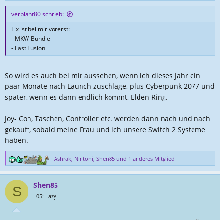
e
n
verplant80 schrieb:
:
Fix ist bei mir vorerst:
- MKW-Bundle
- Fast Fusion
So wird es auch bei mir aussehen, wenn ich dieses Jahr ein
paar Monate nach Launch zuschlage, plus Cyberpunk 2077 und
später, wenn es dann endlich kommt, Elden Ring.
Joy- Con, Taschen, Controller etc. werden dann nach und nach
gekauft, sobald meine Frau und ich unsere Switch 2 Systeme
haben.
Ashrak
,
Nintoni
,
Shen85
und 1 anderes Mitglied
R
e
a
Shen85
k
S
t
L05: Lazy
i
o