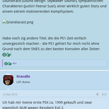
Soundtrack (Sound design: Skywalker Sound!), sympathischen
Charakteren (Justin! Feena! Sue!), einer wirklich guten Story und
einem extrem motivierenden Kampfsystem.
Habe noch zig andere Titel, die die PS1-Zeit einfach
unvergesslich machen - die PS1 gehört für mich nicht ohne
Grund nach dem SNES zu den besten Konsolen aller Zeiten
!
Avi
R
e
a
Kravallo
k
t
L07: Active
i
o
n
12 Mai 2016
#12
e
ich hab mir meine erste PSX ca. 1999 gekauft und zwar
n
:
eigentlich NUR wegen Resident Evil 2.