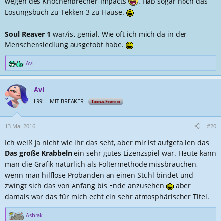
wegen des Knochenbrecher-Impacts
. Hab sogar noch das
Lösungsbuch zu Tekken 3 zu Hause.
Soul Reaver 1
war/ist genial. Wie oft ich mich da in der
Menschensiedlung ausgetobt habe.
Avi
R
e
a
Avi
k
t
L99: LIMIT BREAKER
Thread-Ersteller
i
o
n
13 Mai 2016
#20
e
Ich weiß ja nicht wie ihr das seht, aber mir ist aufgefallen das
n
:
Das große Krabbeln
ein sehr gutes Lizenzspiel war. Heute kann
man die Grafik natürlich als Foltermethode missbrauchen,
wenn man hilflose Probanden an einen Stuhl bindet und
zwingt sich das von Anfang bis Ende anzusehen
aber
damals war das für mich echt ein sehr atmosphärischer Titel.
Ashrak
R