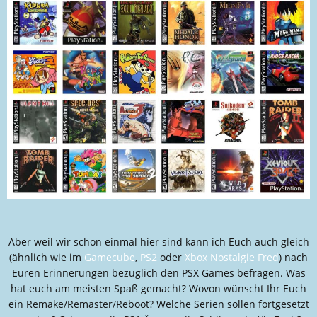
*Ich wollte eigentlich ein paar Games bezüglich des Dreamcast suchen,
kam dann auf den Sega Saturn und landete durch ein Video endlich bei
dem Game, welches ich nie vergessen, und immer in schlechter
Erinnerung haben werde. Das Ding war so derbe hohl.
Aber weil wir schon einmal hier sind kann ich Euch auch gleich
(ähnlich wie im
Gamecube
,
PS2
oder
Xbox Nostalgie Fred
) nach
Euren Erinnerungen bezüglich den PSX Games befragen. Was
hat euch am meisten Spaß gemacht? Wovon wünscht Ihr Euch
ein Remake/Remaster/Reboot? Welche Serien sollen fortgesetzt