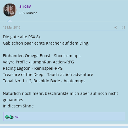
a
sircav
k
t
L13: Maniac
i
o
n
12 Mai 2016
#9
e
Die gute alte PSX 8).
n
:
Gab schon paar echte Kracher auf dem Ding.
Einhänder, Omega Boost - Shoot-em ups
Valyre Profile - JumpnRun Action-RPG
Racing Lagoon - Rennspiel-RPG
Treasure of the Deep - Tauch-action-adventure
Tobal No. 1 + 2, Bushido Bade - beatemups
Natürlich noch mehr, beschränkte mich aber auf noch nicht
genanntes
In diesem Sinne
Avi
R
e