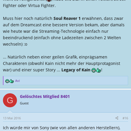
Fighter oder Virtua Fighter.
Muss hier noch natürlich
Soul Reaver 1
erwähnen, dass zwar
auf dem Dreamcast eine bessere Version bekam, aber damals
wie heute war die Streaming-Technologie einfach nur
beeindruckend (einfach ohne Ladezeiten zwischen 2 Welten
wechseln) :o
... Natürlich neben einer geilen Grafik, einprägsamen
Charakteren (obwohl Kain nicht mehr der Hauptprotagonist
war) und einer super Story ...
Legacy of Kain
!
Avi
R
e
a
Gelöschtes Mitglied 8401
k
G
t
Guest
i
o
n
13 Mai 2016
#16
e
Ich würde mir von Sony (wie von allen anderen Herstellern),
n