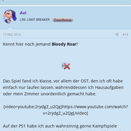
e
a
Avi
k
t
L99: LIMIT BREAKER
Thread-Ersteller
i
o
n
13 Mai 2016
#14
e
Kennt hier noch jemand
Bloody Roar
?
n
:
Das Spiel fand ich klasse, vor allem der OST, den ich oft habe
einfach nur laufen lassen, währenddessen ich Hausaufgaben
oder mein Zimmer unordentlich gemacht habe.
[video=youtube;2rydgZ_u2Qg]https://www.youtube.com/watch?
v=2rydgZ_u2Qg[/video]​
Auf der PS1 habe ich auch wahnsinnig gerne Kampfspiele