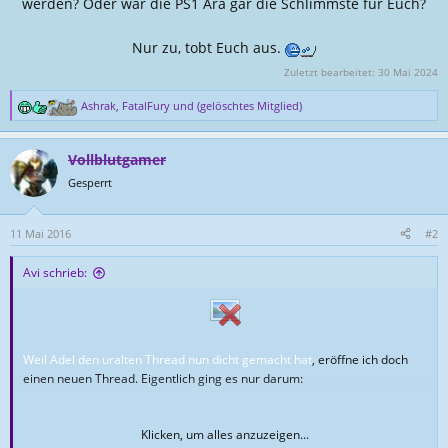
werden? Oder war die PS1 Ära gar die Schlimmste für Euch?
Nur zu, tobt Euch aus.
Zuletzt bearbeitet:
30 Mai 2024
Ashrak
,
FatalFury
und
(gelöschtes Mitglied)
R
e
a
Vollblutgamer
k
t
Gesperrt
i
o
n
11 Mai 2016
#2
e
n
Avi schrieb:
:
Weil Adel den uralten Thread nun dicht gemacht hat
, eröffne ich doch
einen neuen Thread. Eigentlich ging es nur darum:
Klicken, um alles anzuzeigen...