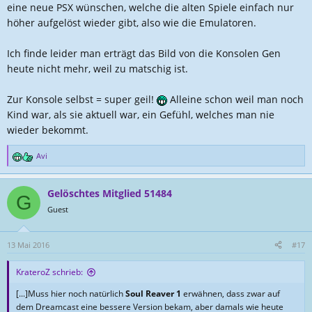
:
eine neue PSX wünschen, welche die alten Spiele einfach nur
höher aufgelöst wieder gibt, also wie die Emulatoren.
Ich finde leider man erträgt das Bild von die Konsolen Gen
heute nicht mehr, weil zu matschig ist.
Zur Konsole selbst = super geil!
Alleine schon weil man noch
Kind war, als sie aktuell war, ein Gefühl, welches man nie
wieder bekommt.
Avi
R
e
a
Gelöschtes Mitglied 51484
k
G
t
Guest
i
o
n
13 Mai 2016
#17
e
n
KrateroZ schrieb:
:
[...]Muss hier noch natürlich
Soul Reaver 1
erwähnen, dass zwar auf
dem Dreamcast eine bessere Version bekam, aber damals wie heute