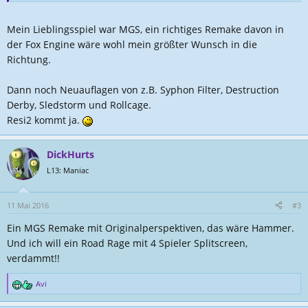
Aber weil wir schon einmal hier sind kann ich Euch auch gleich (ähnlich
Mein Lieblingsspiel war MGS, ein richtiges Remake davon in
wie im
Gamecube
,
PS2
oder
Xbox Nostalgie Fred
) nach Euren
der Fox Engine wäre wohl mein größter Wunsch in die
Erinnerungen bezüglich den PSX Games befragen. Was hat euch am
meisten Spaß gemacht? Wovon wünscht Ihr Euch ein
Richtung.
Remake/Remaster/Reboot? Welche Serien sollen fortgesetzt werden?
Oder war die PS1 Ära gar die Schlimmste für Euch?
Dann noch Neuauflagen von z.B. Syphon Filter, Destruction
Derby, Sledstorm und Rollcage.
Nur zu, tobt Euch aus.
Resi2 kommt ja.
DickHurts
L13: Maniac
11 Mai 2016
#3
Ein MGS Remake mit Originalperspektiven, das wäre Hammer.
Und ich will ein Road Rage mit 4 Spieler Splitscreen,
verdammt!!
Avi
R
e