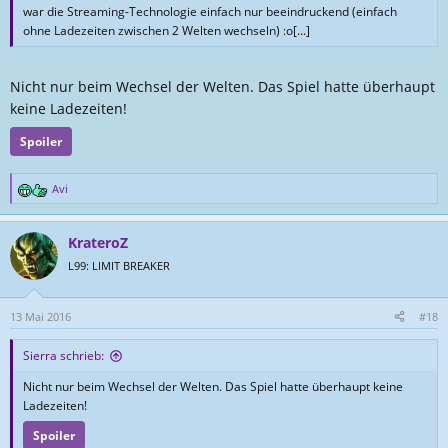
war die Streaming-Technologie einfach nur beeindruckend (einfach
ohne Ladezeiten zwischen 2 Welten wechseln) :o[...]
Nicht nur beim Wechsel der Welten. Das Spiel hatte überhaupt
keine Ladezeiten!
Spoiler
Avi
R
e
a
KrateroZ
k
t
L99: LIMIT BREAKER
i
o
n
13 Mai 2016
#18
e
n
Sierra schrieb:
:
Nicht nur beim Wechsel der Welten. Das Spiel hatte überhaupt keine
Ladezeiten!
Spoiler