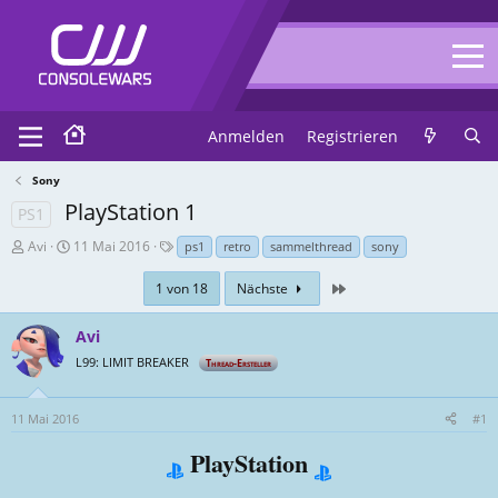
Anmelden
Registrieren
Sony
PlayStation 1
PS1
T
E
T
Avi
11 Mai 2016
ps1
retro
sammelthread
sony
h
r
a
r
s
g
Zuletzt
1 von 18
Nächste
e
t
s
a
e
Avi
d
l
L99: LIMIT BREAKER
Thread-Ersteller
-
l
E
u
r
n
11 Mai 2016
#1
s
g
PlayStation
t
s
e
d