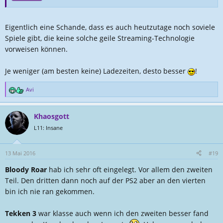
Eigentlich eine Schande, dass es auch heutzutage noch soviele
Spiele gibt, die keine solche geile Streaming-Technologie
vorweisen können.
Je weniger (am besten keine) Ladezeiten, desto besser
!
Avi
R
e
a
Khaosgott
k
t
L11: Insane
i
o
n
13 Mai 2016
#19
e
Bloody Roar
hab ich sehr oft eingelegt. Vor allem den zweiten
n
:
Teil. Den dritten dann noch auf der PS2 aber an den vierten
bin ich nie ran gekommen.
Tekken 3
war klasse auch wenn ich den zweiten besser fand