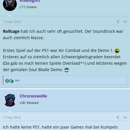
Khaosgott
k
t
L11: Insane
i
o
n
12 Mai 2016
#5
e
Rollcage
hab ich auch sehr oft gesuchtet. Der Soundtrack war
n
:
auch ziemlich klasse.
Erstes Spiel auf der PS1 war Air Combat und die Demo 1.
Ersteres auf so ziemlich allen Schwierigkeitsgraden beendet
(Da gab es noch keinen Spiele Overload^^) und letzteres wegen
der genialen Soul Blade Demo.
Avi
R
e
a
Chronoswelle
k
t
L06: Relaxed
i
o
n
12 Mai 2016
#6
e
Ich hatte keine PS1, hatte ein paar Games mal bei Kumpels
n