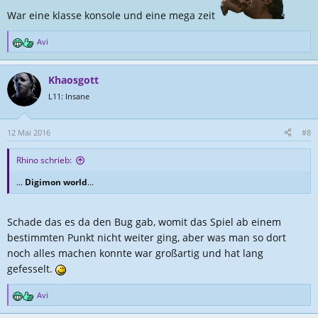
War eine klasse konsole und eine mega zeit
Avi
R
e
a
Khaosgott
k
t
L11: Insane
i
o
n
12 Mai 2016
#8
e
n
Rhino schrieb:
:
...
Digimon world
...
Schade das es da den Bug gab, womit das Spiel ab einem
bestimmten Punkt nicht weiter ging, aber was man so dort
noch alles machen konnte war großartig und hat lang
gefesselt.
Avi
R
e