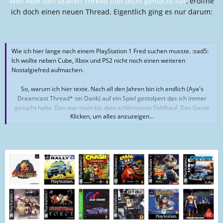
Weil Adel den uralten Thread nun dicht gemacht hat
, eröffne
ich doch einen neuen Thread. Eigentlich ging es nur darum:
Wie ich hier lange nach einem PlayStation 1 Fred suchen musste. :sad5:
Ich wollte neben Cube, Xbox und PS2 nicht noch einen weiteren
Nostalgiefred aufmachen.
So, warum ich hier texte. Nach all den Jahren bin ich endlich (Aya's
Dreamcast Thread* sei Dank) auf ein Spiel gestolpert das ich immer
gesucht habe. Das war mein bis dato schlimmster Fehlkauf. Das Game
Klicken, um alles anzuzeigen...
habe ich auf einen Markt gekauft und mich beim Spielen derbe geärgert
das ich dafür 15 Kröten hingelegt habe. Damals war das eine Menge
Geld für mich.
In Deutsch kenne ich den Titel immer noch nicht, abes es war genau
dieses Game:
http://retrowaretv.com/cams-eye-view-blazing-dragons-for-the-ps1-and-
saturn-review/