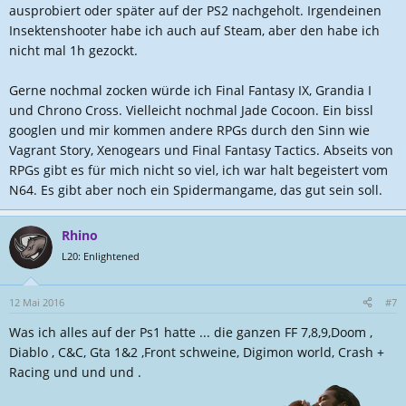
:
ausprobiert oder später auf der PS2 nachgeholt. Irgendeinen
Insektenshooter habe ich auch auf Steam, aber den habe ich
nicht mal 1h gezockt.
Gerne nochmal zocken würde ich Final Fantasy IX, Grandia I
und Chrono Cross. Vielleicht nochmal Jade Cocoon. Ein bissl
googlen und mir kommen andere RPGs durch den Sinn wie
Vagrant Story, Xenogears und Final Fantasy Tactics. Abseits von
RPGs gibt es für mich nicht so viel, ich war halt begeistert vom
N64. Es gibt aber noch ein Spidermangame, das gut sein soll.
Rhino
L20: Enlightened
12 Mai 2016
#7
Was ich alles auf der Ps1 hatte ... die ganzen FF 7,8,9,Doom ,
Diablo , C&C, Gta 1&2 ,Front schweine, Digimon world, Crash +
Racing und und und .