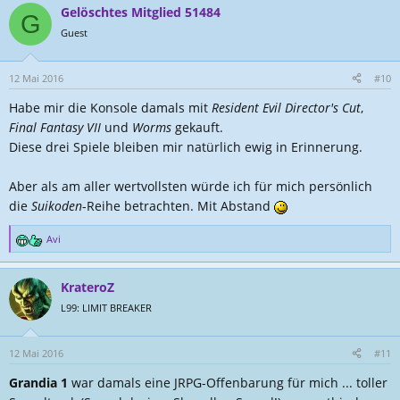
a
Gelöschtes Mitglied 51484
k
G
t
Guest
i
o
n
12 Mai 2016
#10
e
Habe mir die Konsole damals mit
Resident Evil Director's Cut
,
n
:
Final Fantasy VII
und
Worms
gekauft.
Diese drei Spiele bleiben mir natürlich ewig in Erinnerung.
Aber als am aller wertvollsten würde ich für mich persönlich
die
Suikoden
-Reihe betrachten. Mit Abstand
Avi
R
e
a
KrateroZ
k
t
L99: LIMIT BREAKER
i
o
n
12 Mai 2016
#11
e
Grandia 1
war damals eine JRPG-Offenbarung für mich ... toller
n
: