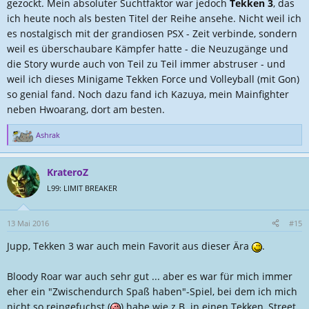
gezockt. Mein absoluter Suchtfaktor war jedoch
Tekken 3
, das
ich heute noch als besten Titel der Reihe ansehe. Nicht weil ich
es nostalgisch mit der grandiosen PSX - Zeit verbinde, sondern
weil es überschaubare Kämpfer hatte - die Neuzugänge und
die Story wurde auch von Teil zu Teil immer abstruser - und
weil ich dieses Minigame Tekken Force und Volleyball (mit Gon)
so genial fand. Noch dazu fand ich Kazuya, mein Mainfighter
neben Hwoarang, dort am besten.
Ashrak
R
e
a
KrateroZ
k
t
L99: LIMIT BREAKER
i
o
n
13 Mai 2016
#15
e
Jupp, Tekken 3 war auch mein Favorit aus dieser Ära
.
n
:
Bloody Roar war auch sehr gut ... aber es war für mich immer
eher ein "Zwischendurch Spaß haben"-Spiel, bei dem ich mich
nicht so reingefuchst (
) habe wie z.B. in einen Tekken, Street