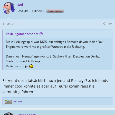
a
Avi
k
t
L99: LIMIT BREAKER
Thread-Ersteller
i
o
n
11 Mai 2016
#4
e
n
Vollblutgamer schrieb:
:
Mein Lieblingsspiel war MGS, ein richtiges Remake davon in der Fox
Engine wäre wohl mein größter Wunsch in die Richtung.
Dann noch Neuauflagen von z.B. Syphon Filter, Destruction Derby,
Sledstorm und
Rollcage
.
Resi2 kommt ja.
Es kennt doch tatsächlich noch jemand Rollcage? :o Ich fands
immer cool, konnte es aber auf Teufel komm raus nie
vernünftig fahren.
Ashrak
R
e
a