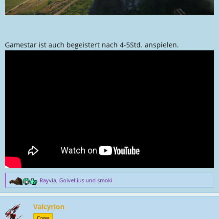
Gamestar ist auch begeistert nach 4-5Std. anspielen.
Rayvia
,
Golvellius
und
smoki
R
e
a
Valcyrion
k
t
Crew