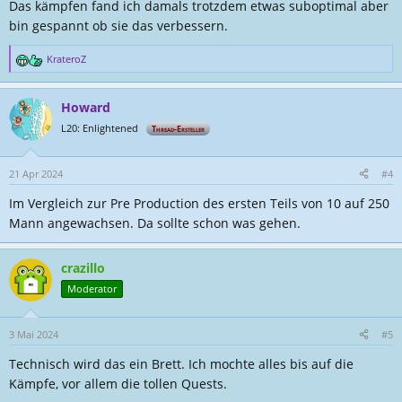
Das kämpfen fand ich damals trotzdem etwas suboptimal aber
bin gespannt ob sie das verbessern.
KrateroZ
R
e
a
Howard
k
t
L20: Enlightened
Thread-Ersteller
i
o
n
21 Apr 2024
#4
e
Im Vergleich zur Pre Production des ersten Teils von 10 auf 250
n
:
Mann angewachsen. Da sollte schon was gehen.
crazillo
Moderator
3 Mai 2024
#5
Technisch wird das ein Brett. Ich mochte alles bis auf die
Kämpfe, vor allem die tollen Quests.