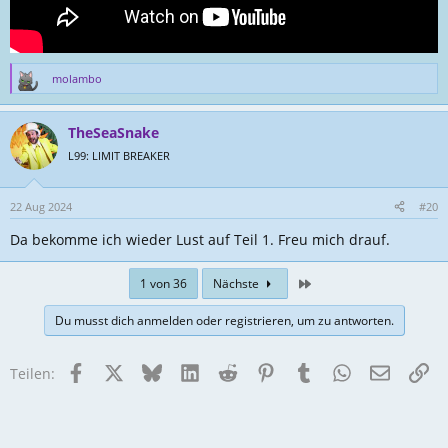
molambo
R
e
a
TheSeaSnake
k
t
L99: LIMIT BREAKER
i
o
n
22 Aug 2024
#20
e
Da bekomme ich wieder Lust auf Teil 1. Freu mich drauf.
n
:
Zuletzt
1 von 36
Nächste
Du musst dich anmelden oder registrieren, um zu antworten.
Facebook
X
Bluesky
LinkedIn
Reddit
Pinterest
Tumblr
WhatsApp
E-Mail
Li
Teilen: