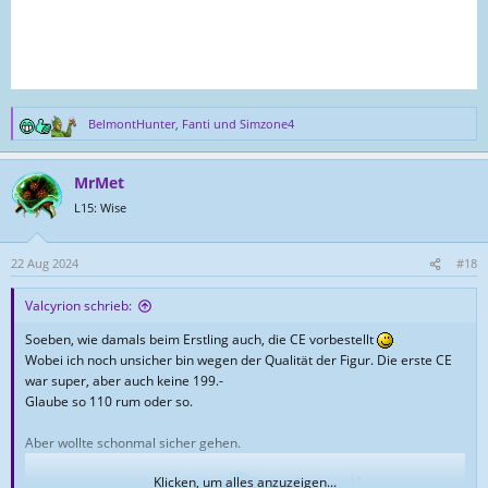
BelmontHunter
,
Fanti
und
Simzone4
R
e
a
MrMet
k
t
L15: Wise
i
o
n
22 Aug 2024
#18
e
n
Valcyrion schrieb:
:
Soeben, wie damals beim Erstling auch, die CE vorbestellt
Wobei ich noch unsicher bin wegen der Qualität der Figur. Die erste CE
war super, aber auch keine 199.-
Glaube so 110 rum oder so.
Aber wollte schonmal sicher gehen.
Klicken, um alles anzuzeigen...