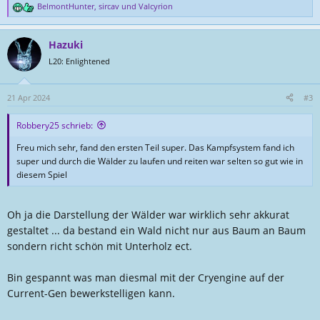
BelmontHunter
,
sircav
und
Valcyrion
R
e
a
Hazuki
k
t
L20: Enlightened
i
o
n
21 Apr 2024
#3
e
n
Robbery25 schrieb:
:
Freu mich sehr, fand den ersten Teil super. Das Kampfsystem fand ich
super und durch die Wälder zu laufen und reiten war selten so gut wie in
diesem Spiel
Oh ja die Darstellung der Wälder war wirklich sehr akkurat
gestaltet ... da bestand ein Wald nicht nur aus Baum an Baum
sondern richt schön mit Unterholz ect.
Bin gespannt was man diesmal mit der Cryengine auf der
Current-Gen bewerkstelligen kann.