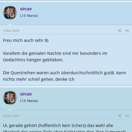
sircav
L13: Maniac
3 Mai 2024
#6
Freu mich auch sehr 8)
Vorallem die genialen Nächte sind mir besonders im
Gedächtnis hängen geblieben.
Die Questreihen waren auch überdurchschnittlich gut@, kann
nichts mehr schief gehen, denke ich
sircav
L13: Maniac
26 Jul 2024
#7
Ui, gerade gehört (hoffentlich kein Scherz) das wohl alle
"Backer" des ersten Teils über Kickstarter den 2ten "umsonst"