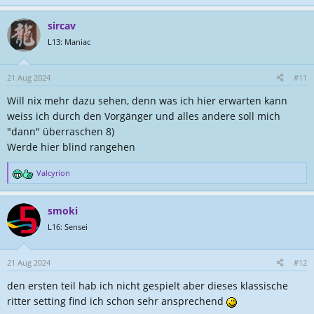
sircav
L13: Maniac
21 Aug 2024
#11
Will nix mehr dazu sehen, denn was ich hier erwarten kann
weiss ich durch den Vorgänger und alles andere soll mich
"dann" überraschen 8)
Werde hier blind rangehen
Valcyrion
R
e
a
smoki
k
t
L16: Sensei
i
o
n
21 Aug 2024
#12
e
den ersten teil hab ich nicht gespielt aber dieses klassische
n
:
ritter setting find ich schon sehr ansprechend