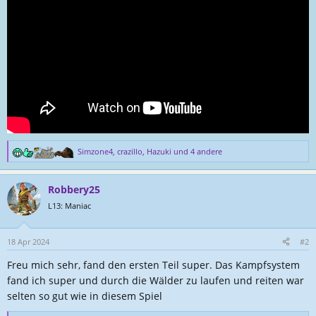
l
a
l
t
e
u
r
m
Simzone4
,
crazillo
,
Hazuki
und 4 andere
R
e
a
Robbery25
k
t
L13: Maniac
i
o
n
18 Apr 2024
#2
e
Freu mich sehr, fand den ersten Teil super. Das Kampfsystem
n
:
fand ich super und durch die Wälder zu laufen und reiten war
selten so gut wie in diesem Spiel