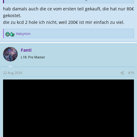
hab damals auch die ce vom ersten teil gekauft, die hat nur 80€
gekostet.
die zu kcd 2 hole ich nicht, weil 200€ ist mir einfach zu viel.
Valcyrion
R
e
a
Fanti
k
t
L18: Pre Master
i
o
n
22 Aug 2024
#19
e
n
: