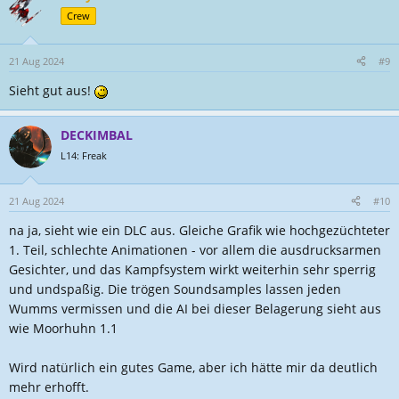
t
Crew
i
o
n
21 Aug 2024
#9
e
Sieht gut aus!
n
:
DECKIMBAL
L14: Freak
21 Aug 2024
#10
na ja, sieht wie ein DLC aus. Gleiche Grafik wie hochgezüchteter
1. Teil, schlechte Animationen - vor allem die ausdrucksarmen
Gesichter, und das Kampfsystem wirkt weiterhin sehr sperrig
und undspaßig. Die trögen Soundsamples lassen jeden
Wumms vermissen und die AI bei dieser Belagerung sieht aus
wie Moorhuhn 1.1
Wird natürlich ein gutes Game, aber ich hätte mir da deutlich
mehr erhofft.