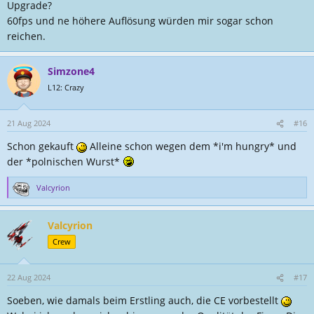
Upgrade?
60fps und ne höhere Auflösung würden mir sogar schon
reichen.
Simzone4
L12: Crazy
21 Aug 2024
#16
Schon gekauft
Alleine schon wegen dem *i'm hungry* und
der *polnischen Wurst*
Valcyrion
R
e
a
Valcyrion
k
t
Crew
i
o
n
22 Aug 2024
#17
e
Soeben, wie damals beim Erstling auch, die CE vorbestellt
n
: