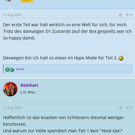
i
o
n
21 Aug 2024
#14
e
Der erste Teil war halt wirklich so eine Welt für sich, für mich.
n
:
Trotz des damaligen D1 Zustands (auf der Box gespielt), war ich
so happy damit.
Deswegen bin ich halt so etwas im Hype Mode für Teil 2.
sircav
R
e
a
Reinhart
k
t
L15: Wise
i
o
n
21 Aug 2024
#15
e
Hoffentlich ist das knacken von Schlössern diesmal weniger
n
:
beschissen.
Und warum zur Hölle spendiert man Teil 1 kein "Next-Gen"