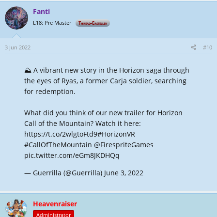
Fanti
L18: Pre Master
Thread-Ersteller
3 Jun 2022
#10
⛰️ A vibrant new story in the Horizon saga through
the eyes of Ryas, a former Carja soldier, searching
for redemption.
What did you think of our new trailer for Horizon
Call of the Mountain? Watch it here:
https://t.co/2wlgtoFtd9
#HorizonVR
#CallOfTheMountain
@FirespriteGames
pic.twitter.com/eGm8JKDHQq
— Guerrilla (@Guerrilla)
June 3, 2022
Heavenraiser
Administrator