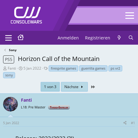
Anmelden
Registrieren
Sony
Horizon Call of the Mountain
PS5
T
E
T
Fanti
5 Jan 2022
firesprite games
guerrilla games
ps vr2
h
r
a
sony
r
s
g
e
t
s
Zuletzt
1 von 3
Nächste
a
e
d
l
Fanti
-
l
L18: Pre Master
Thread-Ersteller
E
u
r
n
s
g
5 Jan 2022
#1
t
s
e
d