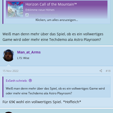
Horizon Call of the Mountain™
Erklimme neue Höhen
www.playstation.com
Klicken, um alles anzuzeigen...
Weiß man denn mehr über das Spiel, ob es ein vollwertiges
Game wird oder mehr eine Techdemo ala Astro Playroom?
Man_at_Arms
L15: Wise
15 Nov 2022
#18
ExSeth schrieb:
Weiß man denn mehr über das Spiel, ob es ein vollwertiges Game wird
Horizon Call of the Mountain Pre-Order Now Available
oder mehr eine Techdemo ala Astro Playroom?
Pre-orders for Horizon Call of the Mountain open, coming 22
Für 69€ wohl ein vollwertiges Spiel. *Hoffeich*
February 2023!
www.guerrilla-games.com