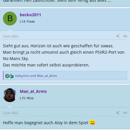
Garantiert nen Launchtitel. Sieht sehr fertig aus alles …
:
becko2011
B
L14: Freak
3 Jun 2022
#8
Sieht gut aus, Horizon ist auch wie geschaffen für sowas.
Man bringt ja nicht umsonst auch gleich einen PSVR2-Port von
No Mans Sky.
Das möchte man sofort selbst ausprobieren.
Valcyrion
und
Man_at_Arms
R
e
a
Man_at_Arms
k
t
L15: Wise
i
o
n
3 Jun 2022
#9
e
Hoffe man begegnet auch Aloy in dem Spiel
n
: