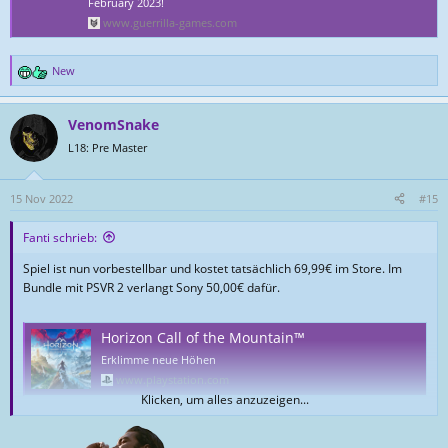
February 2023!
www.guerrilla-games.com
New
R
e
a
VenomSnake
k
t
L18: Pre Master
i
o
n
15 Nov 2022
#15
e
n
Fanti schrieb:
:
Spiel ist nun vorbestellbar und kostet tatsächlich 69,99€ im Store. Im
Bundle mit PSVR 2 verlangt Sony 50,00€ dafür.
Horizon Call of the Mountain™
Erklimme neue Höhen
www.playstation.com
Klicken, um alles anzuzeigen...