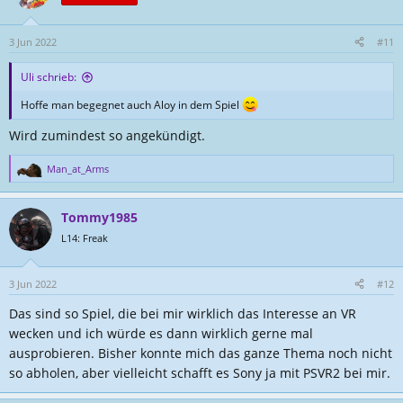
3 Jun 2022
#11
Uli schrieb:
Hoffe man begegnet auch Aloy in dem Spiel
Wird zumindest so angekündigt.
Man_at_Arms
R
e
a
Tommy1985
k
t
L14: Freak
i
o
n
3 Jun 2022
#12
e
Das sind so Spiel, die bei mir wirklich das Interesse an VR
n
:
wecken und ich würde es dann wirklich gerne mal
ausprobieren. Bisher konnte mich das ganze Thema noch nicht
so abholen, aber vielleicht schafft es Sony ja mit PSVR2 bei mir.