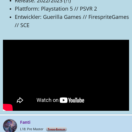
Release: 2022/2023 (?!)
l
a
l
t
Plattform: Playstation 5 // PSVR 2
e
u
Entwickler: Guerilla Games // FirespriteGames
r
m
// SCE
Fanti
L18: Pre Master
Thread-Ersteller