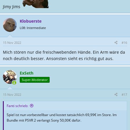
Jimy Jims
Klobuerste
L08: Intermediate
15 Nov 2022
#16
Mich stören nur die freischwebenden Hände. Ein Arm wäre da
noch deutlich besser. Ansonsten sieht es richtig gut aus.
Horizon Call of the Mountain Pre-Order Now Available
ExSeth
Pre-orders for Horizon Call of the Mountain open, coming 22
Super-Moderator
February 2023!
www.guerrilla-games.com
15 Nov 2022
#17
Fanti schrieb:
Spiel ist nun vorbestellbar und kostet tatsächlich 69,99€ im Store. Im
Bundle mit PSVR 2 verlangt Sony 50,00€ dafür.