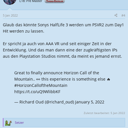
L18: Pre Master
Thread-Ersteller
5 Jan 2022
#4
Glaub das könnte Sonys HalfLife 3 werden um PSVR2 zum Day1
Hit werden zu lassen.
Er spricht ja auch von AAA VR und seit einiger Zeit in der
Entwicklung. Und das man dann eine der zugkräftigsten IPs
aus den Playstation Studios nimmt, da meint es jemand ernst.
Great to finally announce Horizon Call of the
Mountain.. 👀 this experience is something else 🔥
#HorizonCalloftheMountain
https://t.co/uQ9WlibbKF
— Richard Oud (@richard_oud)
January 5, 2022
Zuletzt bearbeitet:
5 Jan 2022
Setzer
R