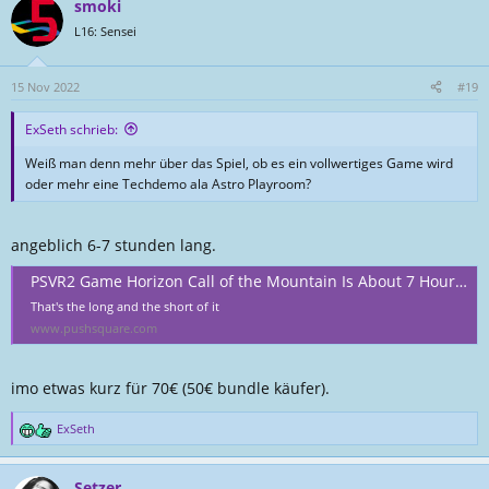
smoki
L16: Sensei
15 Nov 2022
#19
ExSeth schrieb:
Weiß man denn mehr über das Spiel, ob es ein vollwertiges Game wird
oder mehr eine Techdemo ala Astro Playroom?
angeblich 6-7 stunden lang.
PSVR2 Game Horizon Call of the Mountain Is About 7 Hours Long
That's the long and the short of it
www.pushsquare.com
imo etwas kurz für 70€ (50€ bundle käufer).
ExSeth
R
e
a
Setzer