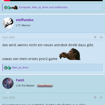
Extraplatt
,
Man_at_Arms
und
steffundso
R
e
a
steffundso
k
t
L17: Mentor
i
o
n
3 Jun 2022
#6
e
das wird, wenns nicht ein neues astrobot direkt dazu gibt,
n
:
sowas von mein erstes psvr2-game
Man_at_Arms
R
e
a
Fanti
k
t
L18: Pre Master
Thread-Ersteller
i
o
n
3 Jun 2022
#7
e
n