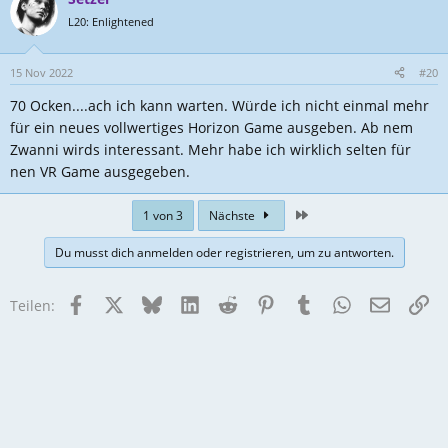
k
t
L20: Enlightened
i
o
n
15 Nov 2022
#20
e
70 Ocken....ach ich kann warten. Würde ich nicht einmal mehr
n
:
für ein neues vollwertiges Horizon Game ausgeben. Ab nem
Zwanni wirds interessant. Mehr habe ich wirklich selten für
nen VR Game ausgegeben.
Zuletzt
1 von 3
Nächste
Du musst dich anmelden oder registrieren, um zu antworten.
Facebook
X
Bluesky
LinkedIn
Reddit
Pinterest
Tumblr
WhatsApp
E-Mail
Li
Teilen: