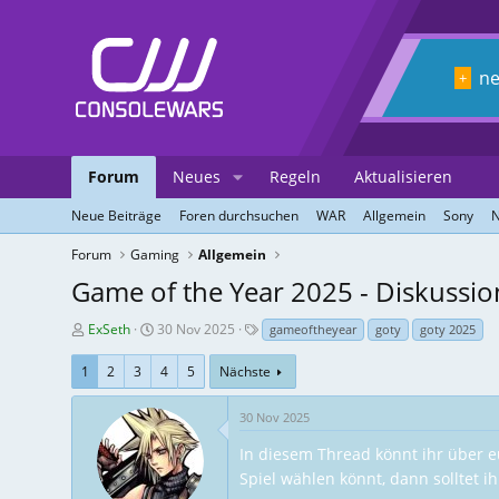
n
+
Forum
Neues
Regeln
Aktualisieren
Neue Beiträge
Foren durchsuchen
WAR
Allgemein
Sony
N
Forum
Gaming
Allgemein
Game of the Year 2025 - Diskussi
T
E
T
ExSeth
30 Nov 2025
gameoftheyear
goty
goty 2025
h
r
a
r
s
g
1
2
3
4
5
Nächste
e
t
s
a
e
30 Nov 2025
d
l
In diesem Thread könnt ihr über e
-
l
E
u
Spiel wählen könnt, dann solltet i
r
n