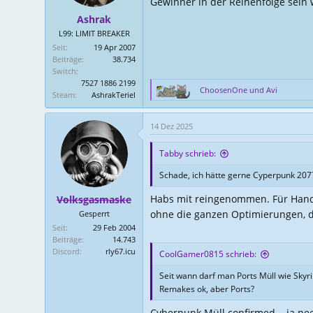
Gewinner in der Reihenfolge sein
e
Ashrak
n
L99: LIMIT BREAKER
:
Seit
19 Apr 2007
Beiträge
38.734
Switch
7527 1886 2199
ChoosenOne
und
Avi
Steam
AshrakTeriel
R
e
a
14 Dez 2025
k
t
Tabby schrieb:
i
o
Schade, ich hätte gerne Cyperpunk 2077
n
e
Habs mit reingenommen. Für Handh
Volksgasmaske
n
ohne die ganzen Optimierungen, die
Gesperrt
:
Seit
29 Feb 2004
Beiträge
14.743
Discord
rly67.icu
CoolGamer0815 schrieb:
Seit wann darf man Ports Müll wie Sk
Remakes ok, aber Ports?
Cyberpunk Müll confirmed .. ja nee 