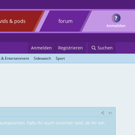
?
vids & pods
forum
Anmelden
Anmelden
Registrieren
Suchen
 & Entertainment
Sidewatch
Sport
#1
tauschen. Falls ihr euch unsicher seid, ob ihr ein