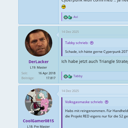
Avi
R
e
a
14 Dez 2025
k
t
Tabby schrieb:
i
o
Schade, ich hätte gerne Cyperpunk 2077
n
e
Ich habe jetzt auch Triangle Stra
DerLacker
n
L19: Master
:
Seit
16 Apr 2018
Tabby
Beiträge
17.817
R
e
a
14 Dez 2025
k
t
Volksgasmaske schrieb:
i
o
Habs mit reingenommen. Für Handhelds 
n
die Projekt RED eigens nur für die S2 g
e
CoolGamer0815
n
L18: Pre Master
: