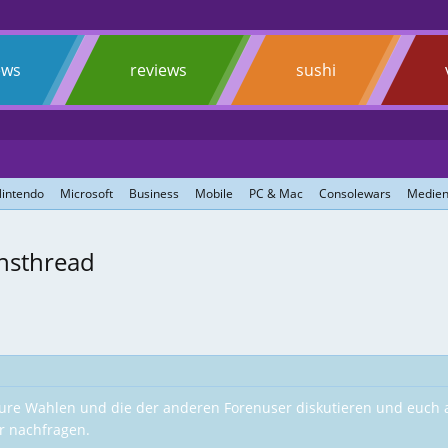
ews
reviews
sushi
intendo
Microsoft
Business
Mobile
PC & Mac
Consolewars
Medien
onsthread
ure Wahlen und die der anderen Forenuser diskutieren und euch aus
hr nachfragen.