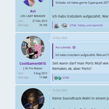
Schade, ich hätte gerne Cyperpunk 2077
n
e
Avi
n
Ich habs trotzdem aufgezählt. War
L99: LIMIT BREAKER
:
Seit
27 Okt 2013
Beiträge
76.105
GTA6
,
Tabby
und
starchild
R
e
a
14 Dez 2025
k
t
Avi schrieb:
i
o
Ich habs trotzdem aufgezählt. Warum? E
n
e
Seit wann darf man Ports Müll w
CoolGamer0815
n
Remakes ok, aber Ports?
L18: Pre Master
:
Seit
3 Aug 2012
Beiträge
17.088
GTA6
R
e
a
14 Dez 2025
k
t
Keine Soundtrack-Wahl in einem Jah
i
o
n