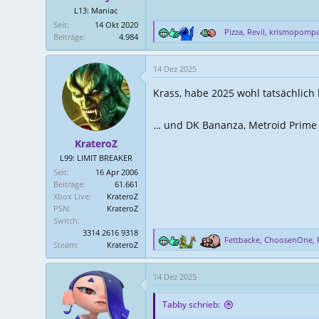
L13: Maniac
:
Seit
14 Okt 2020
Pizza
,
Revil
,
krismopomp
Beiträge
4.984
R
e
a
14 Dez 2025
k
t
Krass, habe 2025 wohl tatsächlich 
i
o
n
… und DK Bananza, Metroid Prime 4
e
KrateroZ
n
L99: LIMIT BREAKER
:
Seit
16 Apr 2006
Beiträge
61.661
Xbox Live
KrateroZ
PSN
KrateroZ
Switch
3314 2616 9318
Fettbacke
,
ChoosenOne
,
Steam
KrateroZ
R
e
a
14 Dez 2025
k
t
Tabby schrieb:
i
o