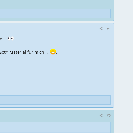
#4
be …
 GotY-Material für mich …
.
#5