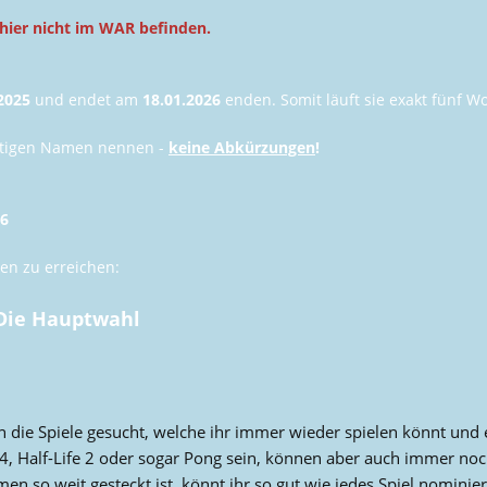
s hier nicht im WAR befinden.
.2025
und endet am
18.01.2026
enden. Somit läuft sie exakt fünf W
chtigen Namen nennen -
keine Abkürzungen
!
 6
en zu erreichen:
 Die Hauptwahl
die Spiele gesucht, welche ihr immer wieder spielen könnt und 
4, Half-Life 2 oder sogar Pong sein, können aber auch immer noch a
en so weit gesteckt ist, könnt ihr so gut wie jedes Spiel nominie