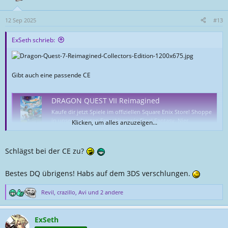
12 Sep 2025
#13
ExSeth schrieb:
Gibt auch eine passende CE
DRAGON QUEST VII Reimagined
Kaufe dir jetzt Spiele im offiziellen Square Enix Store! Shoppe
in unseren besten Franchises wie Final Fantasy, Nier,
Klicken, um alles anzuzeigen...
Kingdom Hearts und vieles mehr!
de.store.square-enix-games.com
Schlägst bei der CE zu?
Für 260€
Bestes DQ übrigens! Habs auf dem 3DS verschlungen.
Revil
,
crazillo
,
Avi
und 2 andere
R
e
a
ExSeth
k