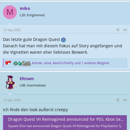
a
miko
k
M
t
L20: Enlightened
i
o
n
12 Sep 2025
#4
e
Das letzte gute Dragon Quest
n
:
Danach hat man mit diesem Fokus auf Story angefangen und
die Vignetten waren eher liebloses Beiwerk.
Ashrak
,
eima
,
AlexOnTheFly
und 1 anderes Mitglied
R
e
a
Eltnam
k
t
L08: Intermediate
i
o
n
12 Sep 2025
#5
e
ich finde den look äußerst creepy
n
:
Dragon Quest VII Reimagined announced for PS5, Xbox Series, Switch 2, Switch, and PC
Square Enix has announced Dragon Quest VII Reimagined for PlayStation 5,