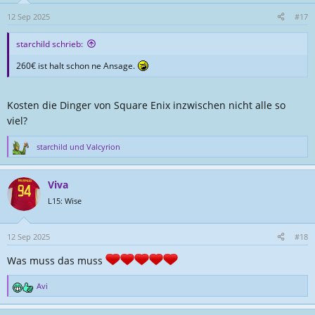
o
n
12 Sep 2025
#17
e
n
starchild schrieb:
:
260€ ist halt schon ne Ansage.
Kosten die Dinger von Square Enix inzwischen nicht alle so
viel?
starchild
und
Valcyrion
R
e
a
Viva
k
t
L15: Wise
i
o
n
12 Sep 2025
#18
e
Was muss das muss
n
:
Avi
R
e
a