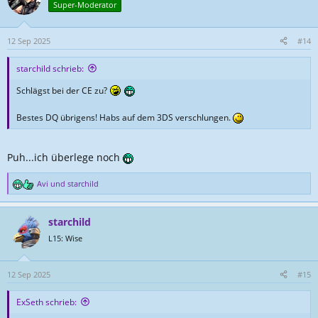
t
Super-Moderator
i
o
n
12 Sep 2025
#14
e
n
starchild schrieb:
:
Schlägst bei der CE zu?
Bestes DQ übrigens! Habs auf dem 3DS verschlungen.
Puh...ich überlege noch
Avi
und
starchild
R
e
a
starchild
k
t
L15: Wise
i
o
n
12 Sep 2025
#15
e
n
ExSeth schrieb:
: