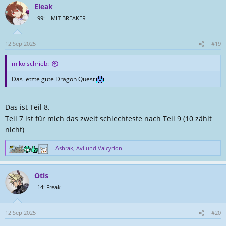
Eleak
k
t
L99: LIMIT BREAKER
i
o
n
12 Sep 2025
#19
e
n
miko schrieb:
:
Das letzte gute Dragon Quest
Das ist Teil 8.
Teil 7 ist für mich das zweit schlechteste nach Teil 9 (10 zählt
nicht)
Ashrak
,
Avi
und
Valcyrion
R
e
a
Otis
k
t
L14: Freak
i
o
n
12 Sep 2025
#20
e