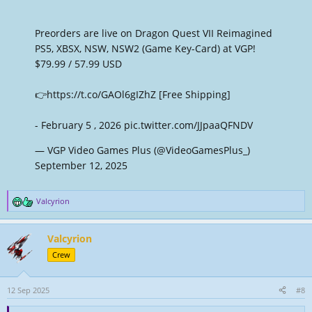
Preorders are live on Dragon Quest VII Reimagined
PS5, XBSX, NSW, NSW2 (Game Key-Card) at VGP!
$79.99 / 57.99 USD
👉
https://t.co/GAOl6gIZhZ
[Free Shipping]
- February 5 , 2026
pic.twitter.com/JJpaaQFNDV
— VGP Video Games Plus (@VideoGamesPlus_)
September 12, 2025
Valcyrion
R
e
a
Valcyrion
k
t
Crew
i
o
n
12 Sep 2025
#8
e