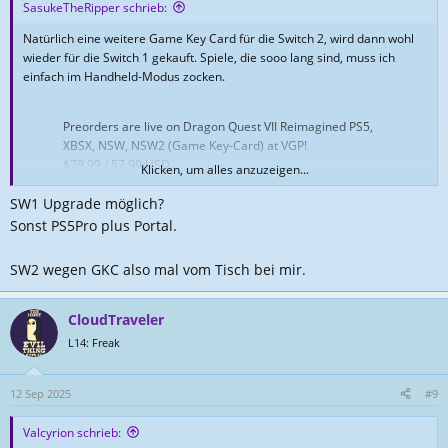
n
SasukeTheRipper schrieb:
:
Natürlich eine weitere Game Key Card für die Switch 2, wird dann wohl
wieder für die Switch 1 gekauft. Spiele, die sooo lang sind, muss ich
einfach im Handheld-Modus zocken.
Preorders are live on Dragon Quest VII Reimagined PS5,
XBSX, NSW, NSW2 (Game Key-Card) at VGP!
$79.99 / 57.99 USD
Klicken, um alles anzuzeigen...
SW1 Upgrade möglich?
👉
https://t.co/GAOl6gIZhZ
[Free Shipping]
Sonst PS5Pro plus Portal.
- February 5 , 2026
pic.twitter.com/JJpaaQFNDV
SW2 wegen GKC also mal vom Tisch bei mir.
— VGP Video Games Plus (@VideoGamesPlus_)
September 12, 2025
CloudTraveler
L14: Freak
12 Sep 2025
#9
Valcyrion schrieb: