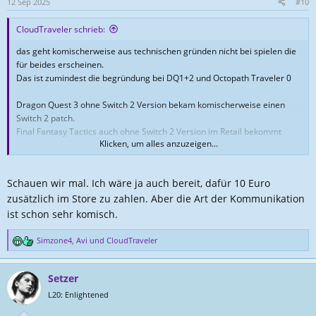
12 Sep 2025
#10
CloudTraveler schrieb:
das geht komischerweise aus technischen gründen nicht bei spielen die
für beides erscheinen.
Das ist zumindest die begründung bei DQ1+2 und Octopath Traveler 0
Dragon Quest 3 ohne Switch 2 Version bekam komischerweise einen
Switch 2 patch.
Final Fantasy Tactics auch ohne Switch 2 Version im Retail bekommt
Klicken, um alles anzuzeigen...
auch einen kostenlosen patch
die hoffen halt das manche beides kaufen...
Schauen wir mal. Ich wäre ja auch bereit, dafür 10 Euro
zusätzlich im Store zu zahlen. Aber die Art der Kommunikation
ist schon sehr komisch.
Simzone4
,
Avi
und
CloudTraveler
R
e
a
Setzer
k
t
L20: Enlightened
i