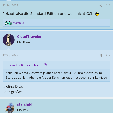
o
n
12 Sep 2025
#11
e
Fixkauf, also die Standard Edition und wohl nicht GCK!
n
:
starchild
R
e
a
CloudTraveler
k
t
L14: Freak
i
o
n
12 Sep 2025
#12
e
n
SasukeTheRipper schrieb:
:
Schauen wir mal. Ich wäre ja auch bereit, dafür 10 Euro zusätzlich im
Store zu zahlen. Aber die Art der Kommunikation ist schon sehr komisch.
großes Dito.
sehr großes
starchild
L15: Wise