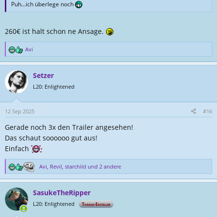
Puh...ich überlege noch
260€ ist halt schon ne Ansage.
Avi
R
e
a
Setzer
k
t
L20: Enlightened
i
o
n
12 Sep 2025
#16
e
Gerade noch 3x den Trailer angesehen!
n
:
Das schaut soooooo gut aus!
Einfach
Avi
,
Revil
,
starchild
und 2 andere
R
e
a
SasukeTheRipper
k
t
L20: Enlightened
Thread-Ersteller
i