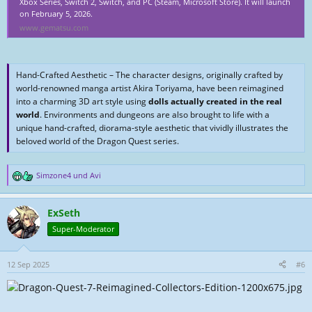
Xbox Series, Switch 2, Switch, and PC (Steam, Microsoft Store). It will launch
on February 5, 2026.
www.gematsu.com
Hand-Crafted Aesthetic – The character designs, originally crafted by
world-renowned manga artist Akira Toriyama, have been reimagined
into a charming 3D art style using
dolls actually created in the real
world
. Environments and dungeons are also brought to life with a
unique hand-crafted, diorama-style aesthetic that vividly illustrates the
beloved world of the Dragon Quest series.
Simzone4
und
Avi
R
e
a
ExSeth
k
t
Super-Moderator
i
o
n
12 Sep 2025
#6
e
n
: