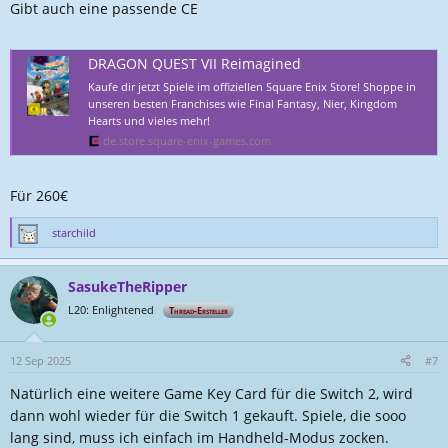
Gibt auch eine passende CE
DRAGON QUEST VII Reimagined
Kaufe dir jetzt Spiele im offiziellen Square Enix Store! Shoppe in
unseren besten Franchises wie Final Fantasy, Nier, Kingdom
Hearts und vieles mehr!
de.store.square-enix-games.com
Für 260€
starchild
R
e
a
SasukeTheRipper
k
t
L20: Enlightened
Thread-Ersteller
i
o
n
12 Sep 2025
#7
e
Natürlich eine weitere Game Key Card für die Switch 2, wird
n
:
dann wohl wieder für die Switch 1 gekauft. Spiele, die sooo
lang sind, muss ich einfach im Handheld-Modus zocken.