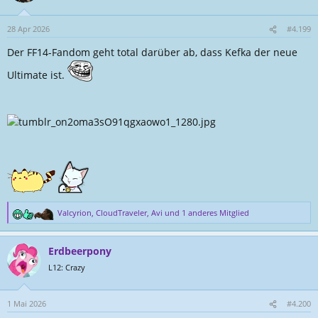
i
o
n
28 Apr 2026
#4.199
e
Der FF14-Fandom geht total darüber ab, dass Kefka der neue
n
:
Ultimate ist.
Valcyrion
,
CloudTraveler
,
Avi
und 1 anderes Mitglied
R
e
a
Erdbeerpony
k
t
L12: Crazy
i
o
n
1 Mai 2026
#4.200
e