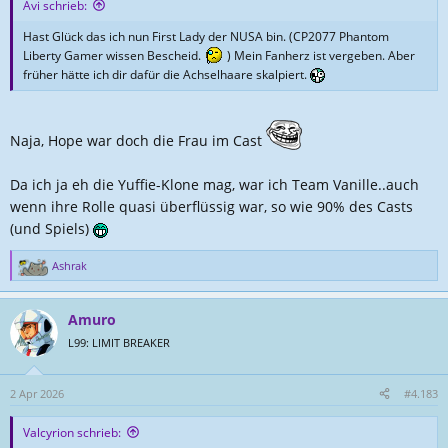
Avi schrieb:
:
Hast Glück das ich nun First Lady der NUSA bin. (CP2077 Phantom
Liberty Gamer wissen Bescheid.
) Mein Fanherz ist vergeben. Aber
früher hätte ich dir dafür die Achselhaare skalpiert.
Naja, Hope war doch die Frau im Cast
Da ich ja eh die Yuffie-Klone mag, war ich Team Vanille..auch
wenn ihre Rolle quasi überflüssig war, so wie 90% des Casts
(und Spiels)
Ashrak
R
e
a
Amuro
k
t
L99: LIMIT BREAKER
i
o
n
2 Apr 2026
#4.183
e
n
Valcyrion schrieb:
: