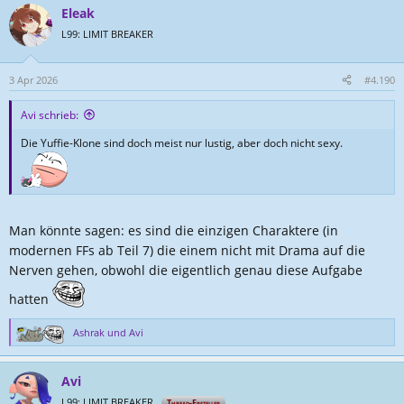
a
Eleak
k
t
L99: LIMIT BREAKER
i
o
n
3 Apr 2026
#4.190
e
n
Avi schrieb:
:
Die Yuffie-Klone sind doch meist nur lustig, aber doch nicht sexy.
Man könnte sagen: es sind die einzigen Charaktere (in
modernen FFs ab Teil 7) die einem nicht mit Drama auf die
Nerven gehen, obwohl die eigentlich genau diese Aufgabe
hatten
Ashrak
und
Avi
R
e
a
Avi
k
t
L99: LIMIT BREAKER
Thread-Ersteller