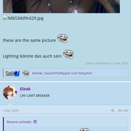
these are the same picture
Lighting könnte das auch sein
Zuletzt bearbeitet:
2 Apr 2026
Ashrak
,
SasukeTheRipper
und
Valcyrion
R
e
a
Eleak
k
t
L99: LIMIT BREAKER
i
o
n
2 Apr 2026
#4.184
e
n
Amuro schrieb:
: