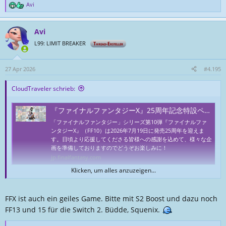
Avi
R
e
a
Avi
k
t
L99: LIMIT BREAKER
Thread-Ersteller
i
o
n
27 Apr 2026
#4.195
e
n
CloudTraveler schrieb:
:
『ファイナルファンタジーX』25周年記念特設ページ | ファイナルファンタジーポータルサイト | SQUARE ENIX
「ファイナルファンタジー」シリーズ第10弾『ファイナルファ
ンタジーX』（FF10）は2026年7月19日に発売25周年を迎えま
す。日頃より応援してくださる皆様への感謝を込めて、様々な企
画を準備しておりますのでどうぞお楽しみに！
jp.finalfantasy.com
Klicken, um alles anzuzeigen...
Final Fantasy X 25 anniversary Page ist da .
gibt auch merch
FFX ist auch ein geiles Game. Bitte mit S2 Boost und dazu noch
FF13 und 15 für die Switch 2. Büdde, Squenix.