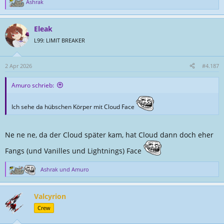
Ashrak
R
e
a
Eleak
k
t
L99: LIMIT BREAKER
i
o
n
2 Apr 2026
#4.187
e
n
Amuro schrieb:
:
Ich sehe da hübschen Körper mit Cloud Face
Ne ne ne, da der Cloud später kam, hat Cloud dann doch eher
Fangs (und Vanilles und Lightnings) Face
Ashrak
und
Amuro
R
e
a
Valcyrion
k
t
Crew
i
o