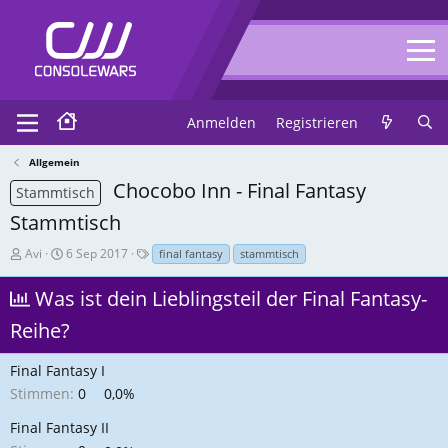
Anmelden
Registrieren
Allgemein
Chocobo Inn - Final Fantasy
Stammtisch
Stammtisch
T
E
T
Avi
6 Sep 2017
final fantasy
stammtisch
h
r
a
r
s
g
Was ist dein Lieblingsteil der Final Fantasy-
e
t
s
Reihe?
a
e
d
l
-
l
Final Fantasy I
E
u
Stimmen:
0
0,0%
r
n
s
g
Final Fantasy II
t
s