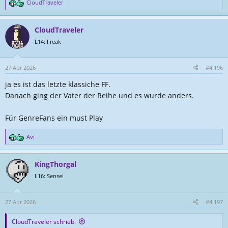
CloudTraveler
R
e
a
CloudTraveler
k
t
L14: Freak
i
o
n
27 Apr 2026
#4.196
e
ja es ist das letzte klassiche FF.
n
:
Danach ging der Vater der Reihe und es wurde anders.
Für GenreFans ein must Play
Avi
R
e
a
KingThorgal
k
t
L16: Sensei
i
o
n
27 Apr 2026
#4.197
e
n
CloudTraveler schrieb:
: