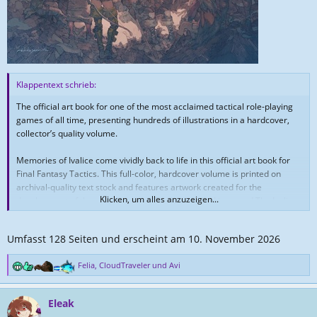
Klappentext schrieb:
The official art book for one of the most acclaimed tactical role-playing
games of all time, presenting hundreds of illustrations in a hardcover,
collector’s quality volume.
Memories of Ivalice come vividly back to life in this official art book for
Final Fantasy Tactics. This full-color, hardcover volume is printed on
archival-quality text stock and features artwork created for the
Klicken, um alles anzuzeigen...
development of the original game, The War of the Lions, and The Ivalice
Chronicles. It also includes concept sketches, rough map designs,
package art, and never-before-seen character and job illustrations.
Umfasst 128 Seiten und erscheint am 10. November 2026
Felia
,
CloudTraveler
und
Avi
R
e
a
Eleak
k