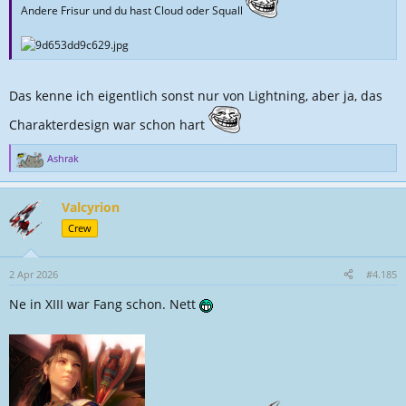
Andere Frisur und du hast Cloud oder Squall
Das kenne ich eigentlich sonst nur von Lightning, aber ja, das
Charakterdesign war schon hart
Ashrak
R
e
a
Valcyrion
k
t
Crew
i
o
n
2 Apr 2026
#4.185
e
Ne in XIII war Fang schon. Nett
n
: