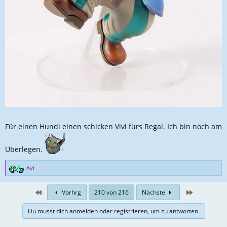
Für einen Hundi einen schicken Vivi fürs Regal. Ich bin noch am
Überlegen.
Avi
R
e
a
First
Zuletzt
Vorhrg
210 von 216
Nächste
k
t
Du musst dich anmelden oder registrieren, um zu antworten.
i
o