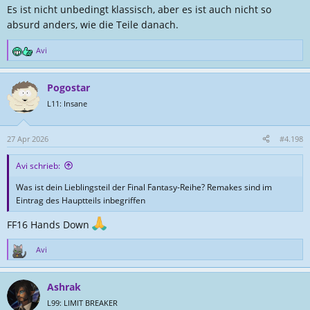
Es ist nicht unbedingt klassisch, aber es ist auch nicht so
absurd anders, wie die Teile danach.
Avi
R
e
a
Pogostar
k
t
L11: Insane
i
o
n
27 Apr 2026
#4.198
e
n
Avi schrieb:
:
Was ist dein Lieblingsteil der Final Fantasy-Reihe? Remakes sind im
Eintrag des Hauptteils inbegriffen
FF16 Hands Down
Avi
R
e
a
Ashrak
k
t
L99: LIMIT BREAKER