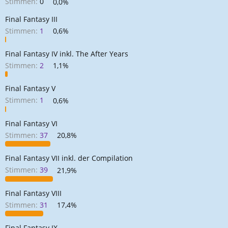
Stimmen:
0
0,0%
e
d
l
a
Final Fantasy III
l
t
Stimmen:
1
0,6%
e
u
r
m
Final Fantasy IV inkl. The After Years
Stimmen:
2
1,1%
Final Fantasy V
Stimmen:
1
0,6%
Final Fantasy VI
Stimmen:
37
20,8%
Final Fantasy VII inkl. der Compilation
Stimmen:
39
21,9%
Final Fantasy VIII
Stimmen:
31
17,4%
Final Fantasy IX