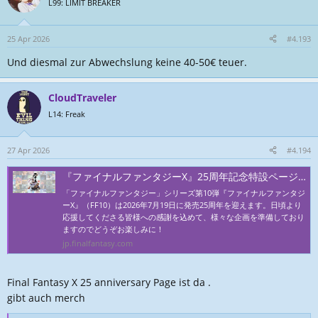
t
L99: LIMIT BREAKER
i
o
n
25 Apr 2026
#4.193
e
Und diesmal zur Abwechslung keine 40-50€ teuer.
n
:
CloudTraveler
L14: Freak
27 Apr 2026
#4.194
『ファイナルファンタジーX』25周年記念特設ページ | ファイナルファンタジーポータルサイト | SQUARE ENIX
「ファイナルファンタジー」シリーズ第10弾『ファイナルファンタジ
ーX』（FF10）は2026年7月19日に発売25周年を迎えます。日頃より
応援してくださる皆様への感謝を込めて、様々な企画を準備しており
ますのでどうぞお楽しみに！
jp.finalfantasy.com
Final Fantasy X 25 anniversary Page ist da .
gibt auch merch