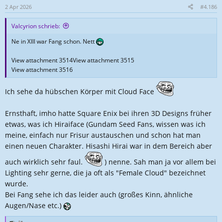
n
2 Apr 2026
#4.186
e
n
Valcyrion schrieb:
:
Ne in XIII war Fang schon. Nett
View attachment 3514
View attachment 3515
View attachment 3516
Ich sehe da hübschen Körper mit Cloud Face
Ernsthaft, imho hatte Square Enix bei ihren 3D Designs früher
etwas, was ich Hiraiface (Gundam Seed Fans, wissen was ich
meine, einfach nur Frisur austauschen und schon hat man
einen neuen Charakter. Hisashi Hirai war in dem Bereich aber
auch wirklich sehr faul.
) nenne. Sah man ja vor allem bei
Lighting sehr gerne, die ja oft als "Female Cloud" bezeichnet
wurde.
Bei Fang sehe ich das leider auch (großes Kinn, ähnliche
Augen/Nase etc.)