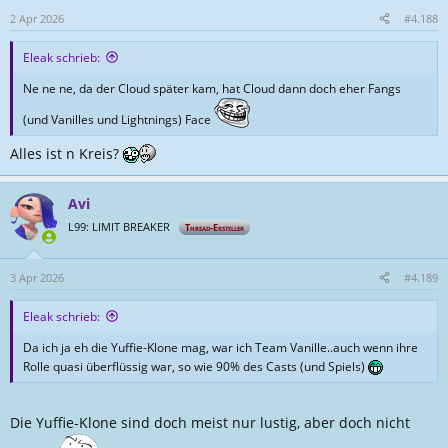
n
2 Apr 2026
#4.188
e
n
Eleak schrieb:
:
Ne ne ne, da der Cloud später kam, hat Cloud dann doch eher Fangs
(und Vanilles und Lightnings) Face
Alles ist n Kreis?
Avi
L99: LIMIT BREAKER
Thread-Ersteller
3 Apr 2026
#4.189
Eleak schrieb:
Da ich ja eh die Yuffie-Klone mag, war ich Team Vanille..auch wenn ihre
Rolle quasi überflüssig war, so wie 90% des Casts (und Spiels)
Die Yuffie-Klone sind doch meist nur lustig, aber doch nicht