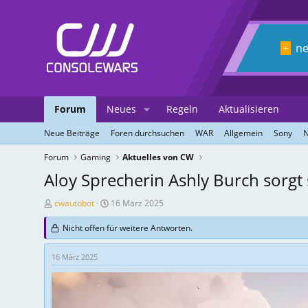
n
+
Forum
Neues
Regeln
Aktualisieren
Neue Beiträge
Foren durchsuchen
WAR
Allgemein
Sony
N
Forum
Gaming
Aktuelles von CW
Aloy Sprecherin Ashly Burch sorgt 
T
E
cwautobot
16 März 2025
h
r
Nicht offen für weitere Antworten.
r
s
e
t
a
e
16 März 2025
d
l
-
l
E
u
r
n