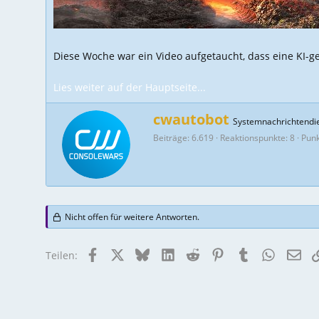
Diese Woche war ein Video aufgetaucht, dass eine KI-ge
Lies weiter auf der Hauptseite...
W
cwautobot
Systemnachrichtendi
r
Beiträge
6.619
Reaktionspunkte
8
Pun
i
t
t
e
n
b
Nicht offen für weitere Antworten.
y
Facebook
X
Bluesky
LinkedIn
Reddit
Pinterest
Tumblr
WhatsAp
E-M
Teilen: