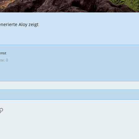
nerierte Aloy zeigt
enst
kte
0
p
ail
Link