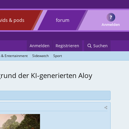
?
vids & pods
forum
Anmelden
Anmelden
Registrieren
Suchen
 & Entertainment
Sidewatch
Sport
grund der KI-generierten Aloy