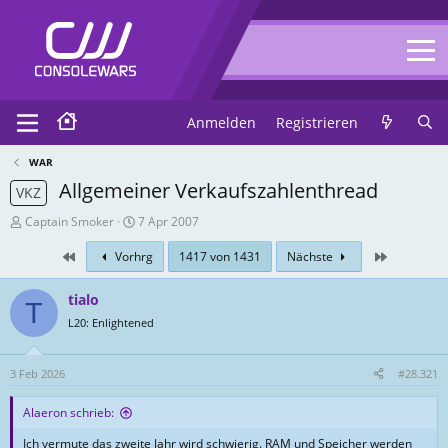
Anmelden
Registrieren
WAR
Allgemeiner Verkaufszahlenthread
VKZ
T
E
Captain Smoker
7 Apr 2007
h
r
First
Zuletzt
Vorhrg
1417 von 1431
Nächste
r
s
e
t
a
e
tialo
T
d
l
L20: Enlightened
-
l
E
u
r
n
3 Feb 2026
#28.321
s
g
t
s
Alaeron schrieb:
e
d
Ich vermute das zweite Jahr wird schwierig. RAM und Speicher werden