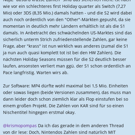
:
wie vor ein schlechteres first Holiday quarter als Switch (7,27
Mio) oder 3DS (8,35 Mio.) damals hatten - und die S2 wird dabei
auch noch ordentlich von den "Other"-Märkten gepusht, da sie
momentan in deutlich mehr Ländern erhältlich ist als die S1
damals. In Anbetracht des schwächelnden US-Marktes sind das
sicherlich unterm Strich zufriedenstellende Zahlen, gar keine
Frage, aber "krass" ist nun wirklich was anderes (zumal die S1
ja nun auch quasi komplett tot ist bei den HW Zahlen). Die
nächsten Holiday Seasons müssen für die S2 deutlich besser
laufen, ansonsten verliert man ggü. der S1 schon ordentlich an
Pace langfristig. Warten wirs ab.
Zur Software: MP4 dürfte wohl maximal bei 1,5 Mio. Einheiten
oder sowas liegen (beide Versionen zusammen), das muss man
dann leider doch schon ziemlich klar als Flop einstufen bei so
einem großen Projekt. Die Zahlen von KAR sind für so einen
Nischentitel hingegen erstmal okay.
@krismopompas
Da ich das gerade in dem anderen Thread
von dir lese: Doch, Nintendos Zahlen sind natürlich MIT