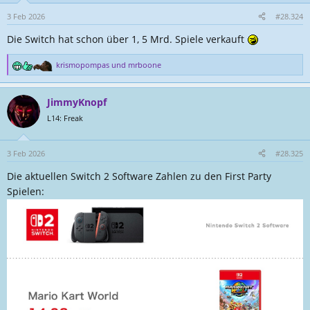
o
n
3 Feb 2026
#28.324
e
Die Switch hat schon über 1, 5 Mrd. Spiele verkauft
n
:
krismopompas
und
mrboone
R
e
a
JimmyKnopf
k
t
L14: Freak
i
o
n
3 Feb 2026
#28.325
e
Die aktuellen Switch 2 Software Zahlen zu den First Party
n
:
Spielen: