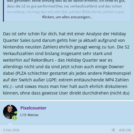
was gefunden. keine ahnung was du dir davon erhoffst. ich finde es gut,
dass die s2 so gut performed (hw, sw, verkaufszahlen) und das schon
am anfang. ich mag das teil sehr (bis auf den Bildschirm) und bin super
Klicken, um alles anzuzeigen...
froh darüber, dass jetzt auch die 3rds auf die s2 setzen udn sie nicht
mehr ignorieren wenn es um die zukunft geht. das kann für uns alle ja
nur gut sein. und wer die s2 nicht mag oder braucht, hat ja alternativen.
Das ist sehr schön für dich, hat mit einer Analyse der Holiday
Quarter Sales (und darum gehts hier ja aktuell aufgrund von
Nintendos neusten Zahlen) ehrlich gesagt wenig zu tun. Die S2
Verkaufszahlen sind bislang insgesamt sehr stark und
weiterhin auf Rekordkurs - das Holiday Quarter war es
allerdings nicht und da sind jetzt schon auch einige Downer
dabei (PLZA schlechter gestartet als jedes andere Pokemonspiel
auf der Switch außer LGPE; extrem enttäuschende MP4 Zahlen
etc.) - und sowas muss man hier halt auch ehrlich diskutieren
können, ohne dass gewisse User direkt durchdrehen (nicht du)
Pixelcounter
L13: Maniac
3 Feb 2026
#28.336