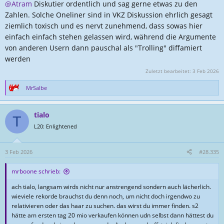
@Atram
Diskutier ordentlich und sag gerne etwas zu den
Zahlen. Solche Oneliner sind in VKZ Diskussion ehrlich gesagt
ziemlich toxisch und es nervt zunehmend, dass sowas hier
einfach einfach stehen gelassen wird, während die Argumente
von anderen Usern dann pauschal als "Trolling" diffamiert
werden
Zuletzt bearbeitet:
3 Feb 2026
MrSalbe
R
e
a
tialo
k
T
t
L20: Enlightened
i
o
n
3 Feb 2026
#28.335
e
n
mrboone schrieb:
:
ach tialo, langsam wirds nicht nur anstrengend sondern auch lächerlich.
wieviele rekorde brauchst du denn noch, um nicht doch irgendwo zu
relativieren oder das haar zu suchen. das wirst du immer finden. s2
hätte am ersten tag 20 mio verkaufen können udn selbst dann hättest du