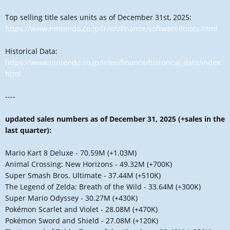
Top selling title sales units as of December 31st, 2025:
https://www.nintendo.co.jp/ir/en/finance/software/index.html
Historical Data:
https://www.nintendo.co.jp/ir/en/finance/historical_data/index.
html
----
updated sales numbers as of December 31, 2025 (+sales in the
last quarter):
Mario Kart 8 Deluxe - 70.59M (+1.03M)
Animal Crossing: New Horizons - 49.32M (+700K)
Super Smash Bros. Ultimate - 37.44M (+510K)
The Legend of Zelda: Breath of the Wild - 33.64M (+300K)
Super Mario Odyssey - 30.27M (+430K)
Pokémon Scarlet and Violet - 28.08M (+470K)
Pokémon Sword and Shield - 27.08M (+120K)