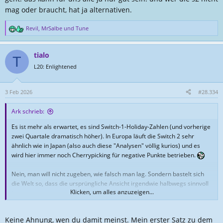
mag oder braucht, hat ja alternativen.
Revil
,
MrSalbe
und
Tune
R
e
a
tialo
k
T
t
L20: Enlightened
i
o
n
3 Feb 2026
#28.334
e
n
Ark schrieb:
:
Es ist mehr als erwartet, es sind Switch-1-Holiday-Zahlen (und vorherige
zwei Quartale dramatisch höher). In Europa läuft die Switch 2 sehr
ähnlich wie in Japan (also auch diese "Analysen" völlig kurios) und es
wird hier immer noch Cherrypicking für negative Punkte betrieben.
Nein, man will nicht zugeben, wie falsch man lag. Sondern bastelt sich
die Welt so, dass die ursprüngliche Ansicht irgendwie halbwegs sinnvoll
Klicken, um alles anzuzeigen...
ist.
Keine Ahnung, wen du damit meinst. Mein erster Satz zu dem