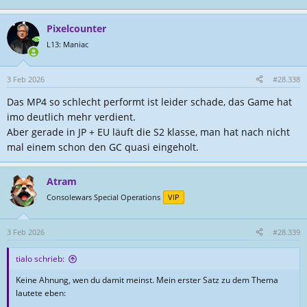
Pixelcounter
L13: Maniac
3 Feb 2026
#28.338
Das MP4 so schlecht performt ist leider schade, das Game hat
imo deutlich mehr verdient.
Aber gerade in JP + EU läuft die S2 klasse, man hat nach nicht
mal einem schon den GC quasi eingeholt.
Atram
Consolewars Special Operations
VIP
3 Feb 2026
#28.339
tialo schrieb:
Keine Ahnung, wen du damit meinst. Mein erster Satz zu dem Thema
lautete eben: