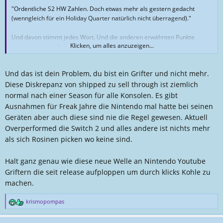
"Ordentliche S2 HW Zahlen. Doch etwas mehr als gestern gedacht
(wenngleich für ein Holiday Quarter natürlich nicht überragend)."
Und davon stimmt jedes Wort. Und die anderen erwähnten Punkte
Klicken, um alles anzuzeigen...
stimmen ebenfalls, kannst sie ja gerne mit Argumenten widerlegen. Und
als Mod könntest du hier übrigens auch mal klare Falschaussagen
klarstellen (bspw. dass bei Nintendos Zahlen zu Pokemon keine digitalen
Und das ist dein Problem, du bist ein Grifter und nicht mehr.
Verkäufe enthalten wären und sowas)
Diese Diskrepanz von shipped zu sell through ist ziemlich
By the way: Ich habe die 17,3 Mio. nicht "schlecht geredet", sondern
normal nach einer Season für alle Konsolen. Es gibt
einfach auf die Diskrepanz zwischen Shipped und sell-through Units
Ausnahmen für Freak Jahre die Nintendo mal hatte bei seinen
verwiesen, die man selbstverständlich IMMER im Auge haben sollte. Ist
Geräten aber auch diese sind nie die Regel gewesen. Aktuell
nämlich ein Indikator, wie gut die S2 verfügbar ist, ein Thema, welches
Overperformed die Switch 2 und alles andere ist nichts mehr
du ja sonst auch gerne ansprichst, nur mal zur Erinnerung
als sich Rosinen picken wo keine sind.
@Atram
Diskutier ordentlich und sag gerne etwas zu den Zahlen. Solche
Oneliner sind in VKZ Diskussion ehrlich gesagt ziemlich toxisch und es
Halt ganz genau wie diese neue Welle an Nintendo Youtube
nervt zunehmend, dass sowas hier einfach einfach stehen gelassen
Griftern die seit release aufploppen um durch klicks Kohle zu
wird, während die Argumente von anderen Usern dann pauschal als
machen.
"Trolling" diffamiert werden
krismopompas
R
e
a