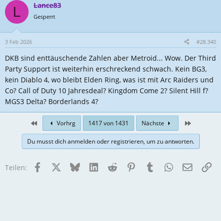
Lance83
k
L
t
Gesperrt
i
o
n
3 Feb 2026
#28.340
e
DKB sind enttäuschende Zahlen aber Metroid... Wow. Der Third
n
:
Party Support ist weiterhin erschreckend schwach. Kein BG3,
kein Diablo 4, wo bleibt Elden Ring, was ist mit Arc Raiders und
Co? Call of Duty 10 Jahresdeal? Kingdom Come 2? Silent Hill f?
MGS3 Delta? Borderlands 4?
First
Zuletzt
Vorhrg
1417 von 1431
Nächste
Du musst dich anmelden oder registrieren, um zu antworten.
Facebook
X
Bluesky
LinkedIn
Reddit
Pinterest
Tumblr
WhatsApp
E-Mail
Li
Teilen: