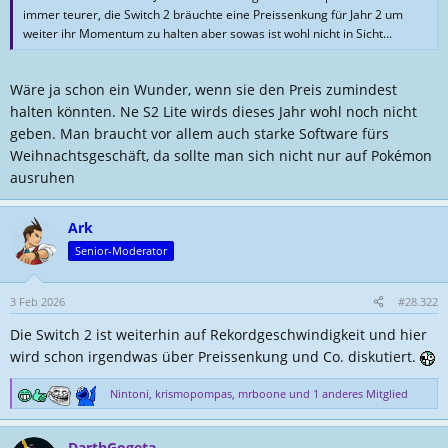
l
a
immer teurer, die Switch 2 bräuchte eine Preissenkung für Jahr 2 um
l
t
weiter ihr Momentum zu halten aber sowas ist wohl nicht in Sicht...
e
u
r
m
Wäre ja schon ein Wunder, wenn sie den Preis zumindest
halten könnten. Ne S2 Lite wirds dieses Jahr wohl noch nicht
geben. Man braucht vor allem auch starke Software fürs
Weihnachtsgeschäft, da sollte man sich nicht nur auf Pokémon
ausruhen
Ark
Senior-Moderator
3 Feb 2026
#28.322
Die Switch 2 ist weiterhin auf Rekordgeschwindigkeit und hier
wird schon irgendwas über Preissenkung und Co. diskutiert.
Nintoni
,
krismopompas
,
mrboone
und 1 anderes Mitglied
R
e
a
DarthGogeta