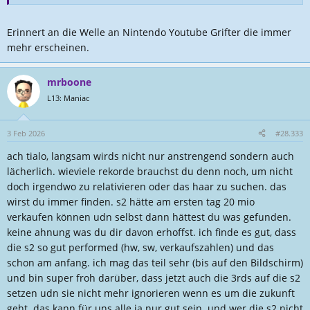
Erinnert an die Welle an Nintendo Youtube Grifter die immer
mehr erscheinen.
mrboone
L13: Maniac
3 Feb 2026
#28.333
ach tialo, langsam wirds nicht nur anstrengend sondern auch
lächerlich. wieviele rekorde brauchst du denn noch, um nicht
doch irgendwo zu relativieren oder das haar zu suchen. das
wirst du immer finden. s2 hätte am ersten tag 20 mio
verkaufen können udn selbst dann hättest du was gefunden.
keine ahnung was du dir davon erhoffst. ich finde es gut, dass
die s2 so gut performed (hw, sw, verkaufszahlen) und das
schon am anfang. ich mag das teil sehr (bis auf den Bildschirm)
und bin super froh darüber, dass jetzt auch die 3rds auf die s2
setzen udn sie nicht mehr ignorieren wenn es um die zukunft
geht. das kann für uns alle ja nur gut sein. und wer die s2 nicht