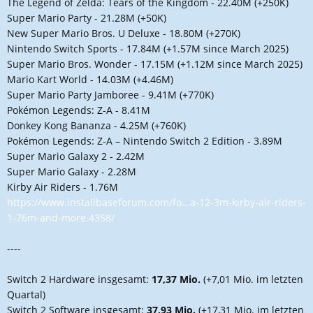
The Legend of Zelda: Tears of the Kingdom - 22.40M (+250K)
Super Mario Party - 21.28M (+50K)
New Super Mario Bros. U Deluxe - 18.80M (+270K)
Nintendo Switch Sports - 17.84M (+1.57M since March 2025)
Super Mario Bros. Wonder - 17.15M (+1.12M since March 2025)
Mario Kart World - 14.03M (+4.46M)
Super Mario Party Jamboree - 9.41M (+770K)
Pokémon Legends: Z-A - 8.41M
Donkey Kong Bananza - 4.25M (+760K)
Pokémon Legends: Z-A – Nintendo Switch 2 Edition - 3.89M
Super Mario Galaxy 2 - 2.42M
Super Mario Galaxy - 2.28M
Kirby Air Riders - 1.76M
https://www.installbaseforum.com/fo...a-12-3m-kirby-air-riders-
1-76m-and-more.4358/
----
Switch 2 Hardware insgesamt:
17,37 Mio.
(+7,01 Mio. im letzten
Quartal)
Switch 2 Software insgesamt:
37,93 Mio.
(+17,31 Mio. im letzten