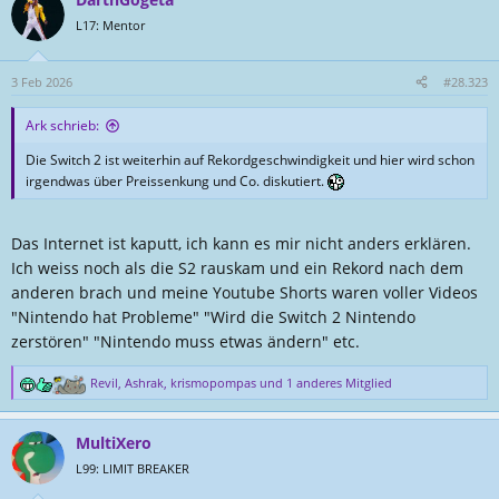
k
t
L17: Mentor
i
o
n
3 Feb 2026
#28.323
e
n
Ark schrieb:
:
Die Switch 2 ist weiterhin auf Rekordgeschwindigkeit und hier wird schon
irgendwas über Preissenkung und Co. diskutiert.
Das Internet ist kaputt, ich kann es mir nicht anders erklären.
Ich weiss noch als die S2 rauskam und ein Rekord nach dem
anderen brach und meine Youtube Shorts waren voller Videos
"Nintendo hat Probleme" "Wird die Switch 2 Nintendo
zerstören" "Nintendo muss etwas ändern" etc.
Revil
,
Ashrak
,
krismopompas
und 1 anderes Mitglied
R
e
a
MultiXero
k
t
L99: LIMIT BREAKER
i