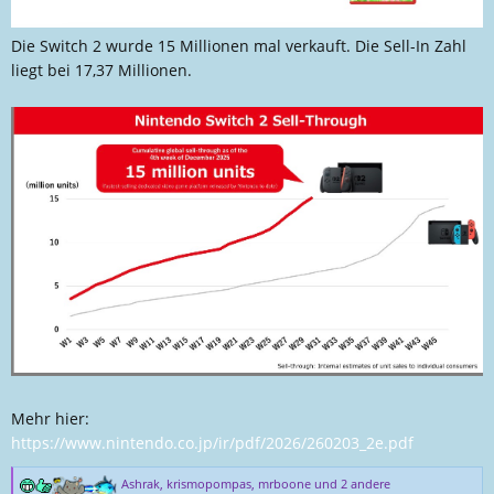
Die Switch 2 wurde 15 Millionen mal verkauft. Die Sell-In Zahl
liegt bei 17,37 Millionen.
Mehr hier:
https://www.nintendo.co.jp/ir/pdf/2026/260203_2e.pdf
Ashrak
,
krismopompas
,
mrboone
und 2 andere
R