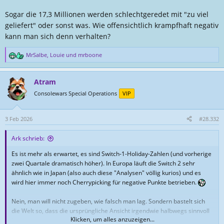
Sogar die 17,3 Millionen werden schlechtgeredet mit "zu viel
geliefert" oder sonst was. Wie offensichtlich krampfhaft negativ
kann man sich denn verhalten?
MrSalbe
,
Louie
und
mrboone
R
e
a
Atram
k
t
Consolewars Special Operations
VIP
i
o
n
3 Feb 2026
#28.332
e
n
Ark schrieb:
:
Es ist mehr als erwartet, es sind Switch-1-Holiday-Zahlen (und vorherige
zwei Quartale dramatisch höher). In Europa läuft die Switch 2 sehr
ähnlich wie in Japan (also auch diese "Analysen" völlig kurios) und es
wird hier immer noch Cherrypicking für negative Punkte betrieben.
Nein, man will nicht zugeben, wie falsch man lag. Sondern bastelt sich
die Welt so, dass die ursprüngliche Ansicht irgendwie halbwegs sinnvoll
Klicken, um alles anzuzeigen...
ist.