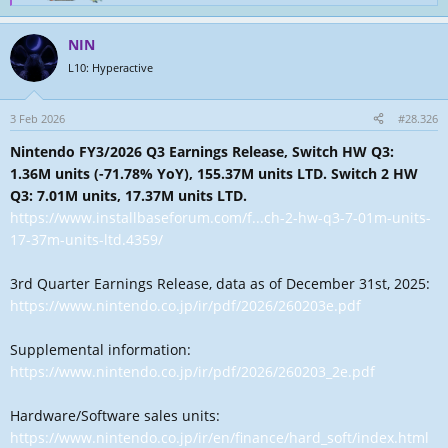
e
a
NIN
k
t
L10: Hyperactive
i
o
n
3 Feb 2026
#28.326
e
Nintendo FY3/2026 Q3 Earnings Release, Switch HW Q3:
n
:
1.36M units (-71.78% YoY), 155.37M units LTD. Switch 2 HW
Q3: 7.01M units, 17.37M units LTD.
https://www.installbaseforum.com/f...ch-2-hw-q3-7-01m-units-
17-37m-units-ltd.4359/
3rd Quarter Earnings Release, data as of December 31st, 2025:
https://www.nintendo.co.jp/ir/pdf/2026/260203e.pdf
Supplemental information:
https://www.nintendo.co.jp/ir/pdf/2026/260203_2e.pdf
Hardware/Software sales units:
https://www.nintendo.co.jp/ir/en/finance/hard_soft/index.html