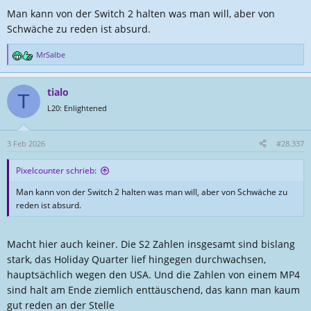
Man kann von der Switch 2 halten was man will, aber von
Schwäche zu reden ist absurd.
MrSalbe
R
e
a
tialo
k
T
t
L20: Enlightened
i
o
n
3 Feb 2026
#28.337
e
n
Pixelcounter schrieb:
:
Man kann von der Switch 2 halten was man will, aber von Schwäche zu
reden ist absurd.
Macht hier auch keiner. Die S2 Zahlen insgesamt sind bislang
stark, das Holiday Quarter lief hingegen durchwachsen,
hauptsächlich wegen den USA. Und die Zahlen von einem MP4
sind halt am Ende ziemlich enttäuschend, das kann man kaum
gut reden an der Stelle