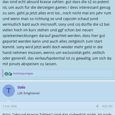
das sind echt absurd krasse zahlen. gut dass die s2 so potent
ist, um auch für die derzeigen games / devs interessant genug
zu sein. geht ja jetzt alles erst los...noch nicht mal ein jahr rum
und wenn man so richtung se und capcom schaut (und
vermutlich bald auch microsoft, sony und co) dürfte die s2 bei
vielen hoch im kurs stehen und ggf schon bei neuen
spieleentwicklungen darauf geachtet werden, dass hier gut
geportet werden kann und auch alles zeitgleich zum start
kommt. sony wird jetzt wohl doch wieder mehr geld in die
hand nehmen müssen, wenns um exclusivität geht. zeitlich
oder generell. das verkaufspotential ist zu gewaltig, um sich da
mit pinuts abspeisen zu lassen.
krismopompas
R
e
a
tialo
k
T
t
L20: Enlightened
i
o
n
3 Feb 2026
#28.330
e
Naja, "absurd krasse Zahlen" sind das sicherlich nicht. Ist nach
n