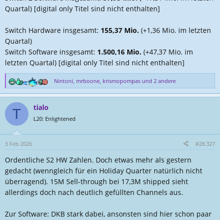
Quartal) [digital only Titel sind nicht enthalten]
Switch Hardware insgesamt:
155,37 Mio.
(+1,36 Mio. im letzten
Quartal)
Switch Software insgesamt:
1.500,16 Mio.
(+47,37 Mio. im
letzten Quartal) [digital only Titel sind nicht enthalten]
Nintoni
,
mrboone
,
krismopompas
und 2 andere
R
e
a
tialo
k
T
t
L20: Enlightened
i
o
n
3 Feb 2026
#28.327
e
Ordentliche S2 HW Zahlen. Doch etwas mehr als gestern
n
:
gedacht (wenngleich für ein Holiday Quarter natürlich nicht
überragend). 15M Sell-through bei 17,3M shipped sieht
allerdings doch nach deutlich gefüllten Channels aus.
Zur Software: DKB stark dabei, ansonsten sind hier schon paar