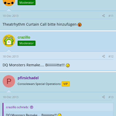
Moderator
18 Okt 2013
#11
Theatrhythm Curtain Call bitte hinzufügen
crazillo
Moderator
18 Okt 2013
#12
DQ Monsters Remake.... Biiiiiiiiitte!!!
pfirsichadel
P
Consolewars Special Operations
VIP
18 Okt 2013
#13
crazillo schrieb:
DQ Monsters Remake.... Biiiiiiiiitte!!!