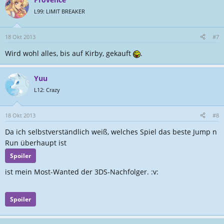
L99: LIMIT BREAKER
18 Okt 2013
#7
Wird wohl alles, bis auf Kirby, gekauft
.
Yuu
L12: Crazy
18 Okt 2013
#8
Da ich selbstverständlich weiß, welches Spiel das beste Jump n
Run überhaupt ist
Spoiler
ist mein Most-Wanted der 3DS-Nachfolger. :v:
Spoiler