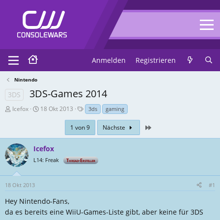
Anmelden
Registrieren
Nintendo
3DS-Games 2014
3DS
T
E
T
Icefox
18 Okt 2013
3ds
gaming
h
r
a
r
s
g
Zuletzt
1 von 9
Nächste
e
t
s
a
e
Icefox
d
l
L14: Freak
Thread-Ersteller
-
l
E
u
r
n
18 Okt 2013
#1
s
g
Hey Nintendo-Fans,
t
s
e
d
da es bereits eine WiiU-Games-Liste gibt, aber keine für 3DS