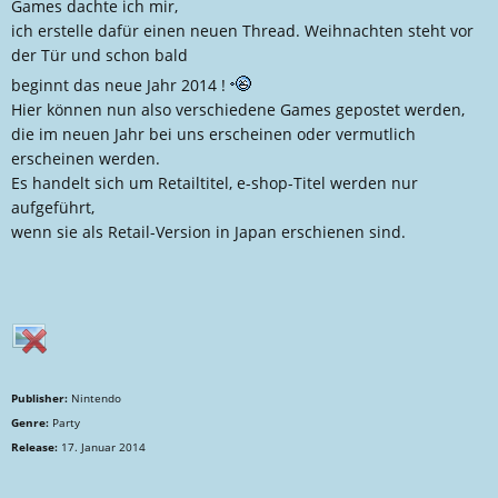
l
a
Games dachte ich mir,
l
t
ich erstelle dafür einen neuen Thread. Weihnachten steht vor
e
u
der Tür und schon bald
r
m
beginnt das neue Jahr 2014 !
Hier können nun also verschiedene Games gepostet werden,
die im neuen Jahr bei uns erscheinen oder vermutlich
erscheinen werden.
Es handelt sich um Retailtitel, e-shop-Titel werden nur
aufgeführt,
wenn sie als Retail-Version in Japan erschienen sind.
Publisher:
Nintendo
Genre:
Party
Release:
17. Januar 2014