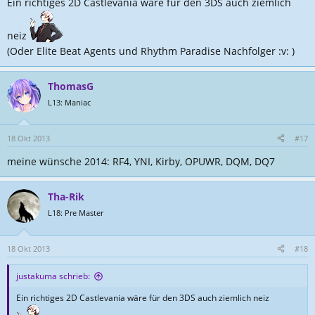
Ein richtiges 2D Castlevania wäre für den 3DS auch ziemlich
neiz
(Oder Elite Beat Agents und Rhythm Paradise Nachfolger :v: )
ThomasG
L13: Maniac
18 Okt 2013
#17
meine wünsche 2014: RF4, YNI, Kirby, OPUWR, DQM, DQ7
Tha-Rik
L18: Pre Master
18 Okt 2013
#18
justakuma schrieb:
Ein richtiges 2D Castlevania wäre für den 3DS auch ziemlich neiz