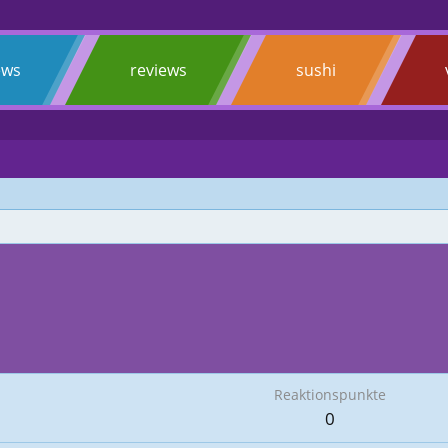
ews
reviews
sushi
Reaktionspunkte
0