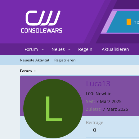
n
+
Forum
Neues
Regeln
Aktualisieren
Neueste Aktivität
Registrieren
Forum
Luca13
L
L00: Newbie
Seit
7 März 2025
Zuletzt
7 März 2025
Beiträge
0