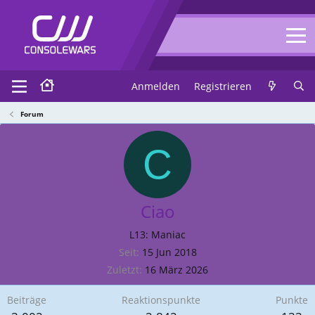
Anmelden
Registrieren
Forum
C
Ciao
L13: Maniac
Seit
15 Jun 2018
Zuletzt
16 März 2026
Beiträge
Reaktionspunkte
Punkte